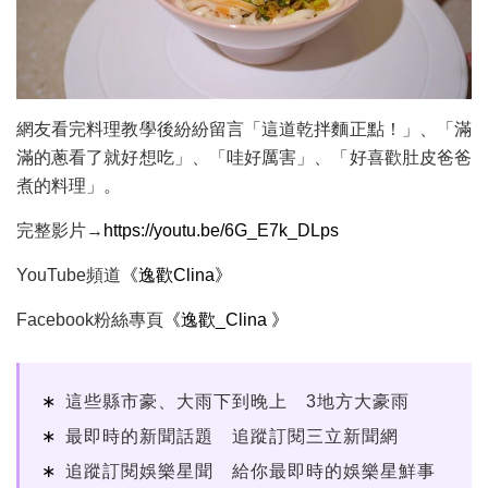
網友看完料理教學後紛紛留言「這道乾拌麵正點！」、「滿
滿的蔥看了就好想吃」、「哇好厲害」、「好喜歡肚皮爸爸
煮的料理」。
完整影片→
https://youtu.be/6G_E7k_DLps
YouTube頻道
《逸歡Clina》
Facebook粉絲專頁
《逸歡_Clina 》
這些縣市豪、大雨下到晚上 3地方大豪雨
最即時的新聞話題 追蹤訂閱三立新聞網
追蹤訂閱娛樂星聞 給你最即時的娛樂星鮮事