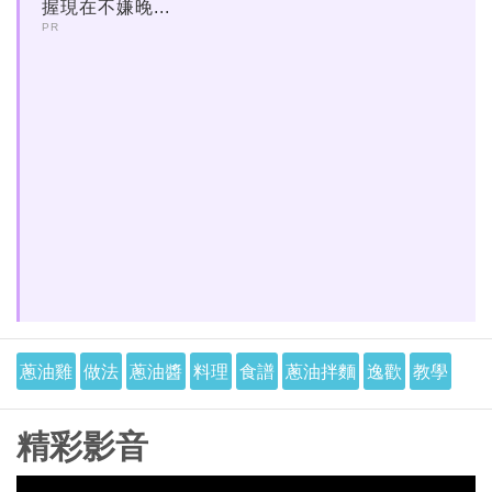
握現在不嫌晚...
PR
蔥油雞
做法
蔥油醬
料理
食譜
蔥油拌麵
逸歡
教學
精彩影音