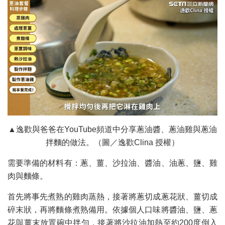
▲逸歡與爸爸在YouTube頻道中分享蔥油醬、蔥油雞與蔥油
拌麵的做法。（圖／逸歡Clina 授權）
需要準備的材料有：蔥、薑、沙拉油、醬油、油蔥、鹽、雞
肉與麵條。
首先將事先煮熟的雞肉蒸熱，接著將蔥切成蔥花狀、薑切成
碎末狀，再將麵條煮熟備用。依據個人口味將醬油、鹽、蔥
花與薑末放置碗中拌勻，接著將沙拉油加熱至約200度倒入