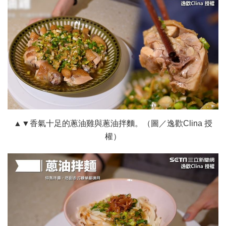
▲▼香氣十足的蔥油雞與蔥油拌麵。（圖／逸歡Clina 授
權）