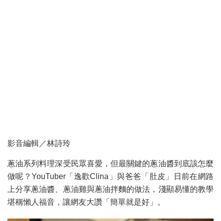
影音編輯／林詩玲
蔥油系列料理深受民眾喜愛，但最關鍵的蔥油醬到底該怎麼
做呢？YouTuber「逸歡Clina」與爸爸「肚皮」日前在網路
上分享蔥油醬、蔥油雞與蔥油拌麵的做法，淺顯易懂的教學
堪稱懶人福音，讓網友大讚「簡單就是好」。