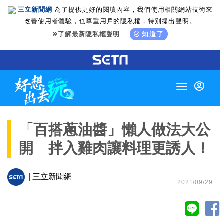
三立新聞網
為了提供更好的閱讀內容，我們使用相關網站技術來
改善使用者體驗，也尊重用戶的隱私權，特別提出聲明。
了解最新隱私權聲明
知道了
Toggle
navigation
「百搭蔥油醬」懶人做法大公
開 拌入雞肉讓料理更誘人！
| 三立新聞網
2021/09/29