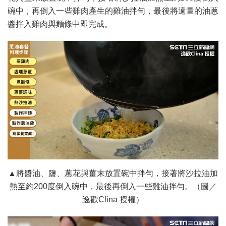
碗中，再倒入一些雞肉產生的雞油拌勻，最後將適量的油蔥
醬拌入雞肉與麵條中即完成。
▲將醬油、鹽、蔥花與薑末放置碗中拌勻，接著將沙拉油加
熱至約200度倒入碗中，最後再倒入一些雞油拌勻。（圖／
逸歡Clina 授權）