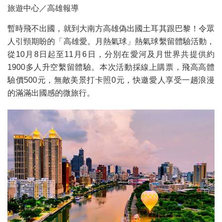
旅遊中心／高雄報導
暫時飛不出國，就到大南方高雄偽出國土耳其跟巴黎！令眾
人引頸期盼的「高雄愛。月熱氣球」熱氣球繫留體驗活動，
從10月8日起至11月6日，分別在愛河及月世界共提供約
1900多人升空繫留體驗。本次活動採線上購票，飛高高體
驗價500元，無敵美景打卡照0元，快邀愛人享受一趟浪漫
的滿滿出國感的微旅行。