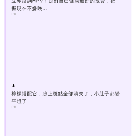
立即諮詢HPV！是對自己健康最好的投資，把
握現在不嫌晚...
PR
檸檬搭配它，臉上斑點全部消失了，小肚子都變
平坦了
PR