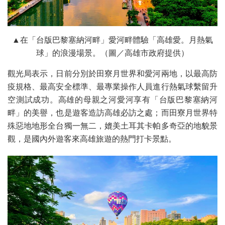
▲在「台版巴黎塞納河畔」愛河畔體驗「高雄愛。月熱氣
球」的浪漫場景。（圖／高雄市政府提供）
觀光局表示，日前分別於田寮月世界和愛河兩地，以最高防
疫規格、最高安全標準、最專業操作人員進行熱氣球繫留升
空測試成功。高雄的母親之河愛河享有「台版巴黎塞納河
畔」的美譽，也是遊客造訪高雄必訪之處；而田寮月世界特
殊惡地地形全台獨一無二，媲美土耳其卡帕多奇亞的地貌景
觀，是國內外遊客來高雄旅遊的熱門打卡景點。