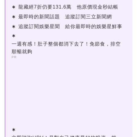
龍藏經7折仍要131.6萬 他原價現金秒結帳
最即時的新聞話題 追蹤訂閱三立新聞網
追蹤訂閱娛樂星聞 給你最即時的娛樂星鮮事
一週有感！肚子整個都消下去了！免節食，排空
順暢就夠
PR