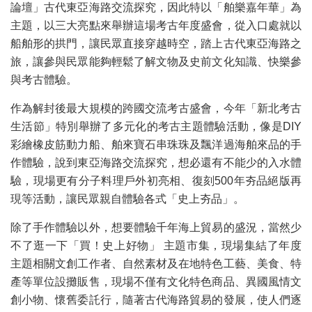
論壇」古代東亞海路交流探究，因此特以「舶樂嘉年華」為
主題，以三大亮點來舉辦這場考古年度盛會，從入口處就以
船舶形的拱門，讓民眾直接穿越時空，踏上古代東亞海路之
旅，讓參與民眾能夠輕鬆了解文物及史前文化知識、快樂參
與考古體驗。
作為解封後最大規模的跨國交流考古盛會，今年「新北考古
生活節」特別舉辦了多元化的考古主題體驗活動，像是DIY
彩繪橡皮筋動力船、舶來寶石串珠珠及飄洋過海舶來品的手
作體驗，說到東亞海路交流探究，想必還有不能少的入水體
驗，現場更有分子料理戶外初亮相、復刻500年夯品絕版再
現等活動，讓民眾親自體驗各式「史上夯品」。
除了手作體驗以外，想要體驗千年海上貿易的盛況，當然少
不了逛一下「買！史上好物」 主題市集，現場集結了年度
主題相關文創工作者、自然素材及在地特色工藝、美食、特
產等單位設攤販售，現場不僅有文化特色商品、異國風情文
創小物、懷舊委託行，隨著古代海路貿易的發展，使人們逐