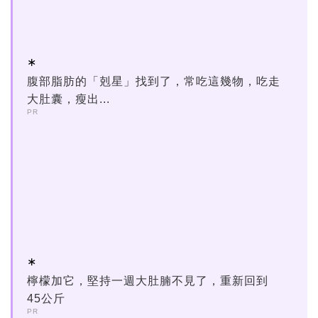
腹部脂肪的「剋星」找到了，常吃這幾物，吃走
大肚囊，瘦出...
PR
檸檬加它，堅持一週大肚腩不見了，重新回到
45公斤
PR