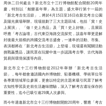
周休二日何處去？新北市立十三行博物館配合開館20周年
慶，特別以「舶樂嘉年華」為主題，盛大舉行第十一屆的
「新北考古生活節」，將於4月15日至16日在新北考古公園
及陽光廣場舉辦。現場規劃了三大主題區域，包括「賞！史
上展演」、「做！史上夯品」及「買！史上好物」，且展區
呼應「考古論壇」古代東亞海路交流探究，該嘉年華更是解
封後最大規模的跨國交流考古盛會，一連串的活動、市集、
表演都將在「新北考古生活節」上登場，現場還有闖關活動
挑戰贏獎品，讓民眾在玩樂中進一步認識考古學、古代海路
貿易與環境保護等內容。
新北市立十三行博物館從2012年舉辦「新北考古生活
節」，每年都會邀請國內外博物館、駐臺機構、學術單位等
各專業領域單位參展，更會以特定的主題來吸引民眾了解考
古知性學習及史前生活趣味體驗，深入了解考古遺址保存的
重要性，迄今已吸引逾29萬人次參與。
而今年適逢新北市立十三行博物館開館20周年，響應「考古