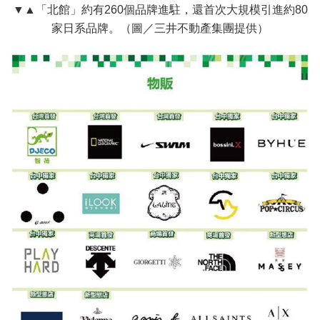
▼▲「北館」約有260個品牌進駐，還首次大規模引進約80
家日系品牌。（圖／三井不動產集團提供）