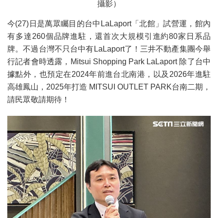
攝影）
今(27)日是萬眾矚目的台中LaLaport「北館」試營運，館內
有多達260個品牌進駐，還首次大規模引進約80家日系品
牌。不過台灣不只台中有LaLaport了！三井不動產集團今舉
行記者會時透露，Mitsui Shopping Park LaLaport 除了台中
據點外，也預定在2024年前進台北南港，以及2026年進駐
高雄鳳山，2025年打造 MITSUI OUTLET PARK台南二期，
請民眾敬請期待！