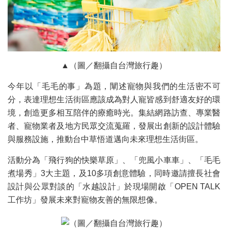
▲（圖／翻攝自台灣旅行趣）
今年以「毛毛的事」為題，闡述寵物與我們的生活密不可
分，表達理想生活街區應該成為對人寵皆感到舒適友好的環
境，創造更多相互陪伴的療癒時光。集結網路訪查、專業醫
者、寵物業者及地方民眾交流蒐羅，發展出創新的設計體驗
與服務設施，推動台中草悟道邁向未來理想生活街區。
活動分為「飛行狗的快樂草原」、「兜風小車車」、「毛毛
煮場秀」3大主題，及10多項創意體驗，同時邀請擅長社會
設計與公眾對談的「水越設計」於現場開啟「OPEN TALK
工作坊」發展未來對寵物友善的無限想像。