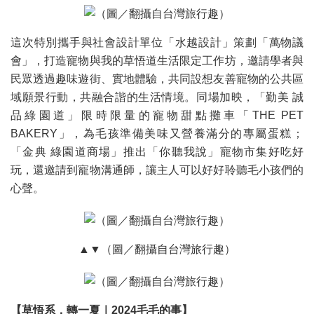
這次特別攜手與社會設計單位「水越設計」策劃「萬物議
會」，打造寵物與我的草悟道生活限定工作坊，邀請學者與
民眾透過趣味遊街、實地體驗，共同設想友善寵物的公共區
域願景⾏動，共融合諧的⽣活情境。同場加映，「勤美 誠
品綠園道」限時限量的寵物甜點攤車「THE PET
BAKERY」，為毛孩準備美味又營養滿分的專屬蛋糕；
「金典 綠園道商場」推出「你聽我說」寵物市集好吃好
玩，還邀請到寵物溝通師，讓主人可以好好聆聽毛小孩們的
心聲。
▲▼（圖／翻攝自台灣旅行趣）
【草悟系．轉一夏｜2024毛毛的事】