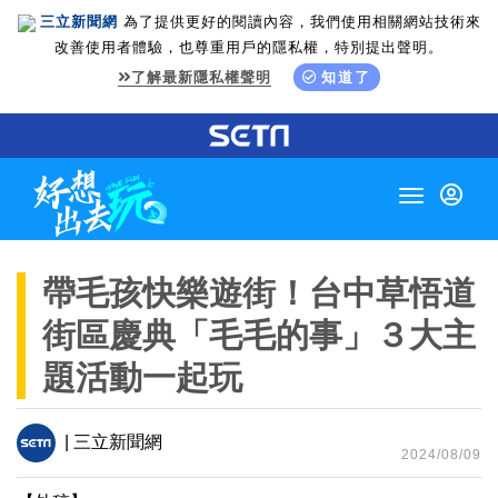
三立新聞網
為了提供更好的閱讀內容，我們使用相關網站技術來
改善使用者體驗，也尊重用戶的隱私權，特別提出聲明。
了解最新隱私權聲明
知道了
Toggle
navigation
帶毛孩快樂遊街！台中草悟道
街區慶典「毛毛的事」３大主
題活動一起玩
| 三立新聞網
2024/08/09