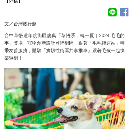
【外稿】
文／台灣旅行趣
台中草悟道年度街區慶典「草悟系．轉一夏｜2024 毛毛的
事」登場，寵物創新設計登陸街區！跟著「毛毛轉運站」轉
乘友善服務，體驗「實驗性街區共享推車」跟著毛孩一起快
樂遊街！