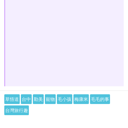
草悟道
台中
勤美
寵物
毛小孩
梅康米
毛毛的事
台灣旅行趣