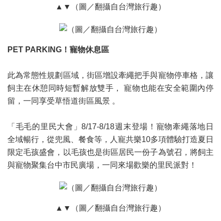
▲▼（圖／翻攝自台灣旅行趣）
PET PARKING！寵物休息區
此為常態性規劃區域，街區增設牽繩把手與寵物停車格，讓
飼主在休憩同時短暫解放雙手， 寵物也能在安全範圍內停
留，一同享受草悟道街區風景 。
「毛毛的里民大會」8/17-8/18週末登場！寵物牽繩落地日
全域暢行，從兜風、餐食等，人寵共樂10多項體驗打造夏日
限定毛孩盛會，以毛孩也是街區居民一份子為號召，將飼主
與寵物聚集台中市民廣場，一同來場歡樂的里民派對！
▲▼（圖／翻攝自台灣旅行趣）