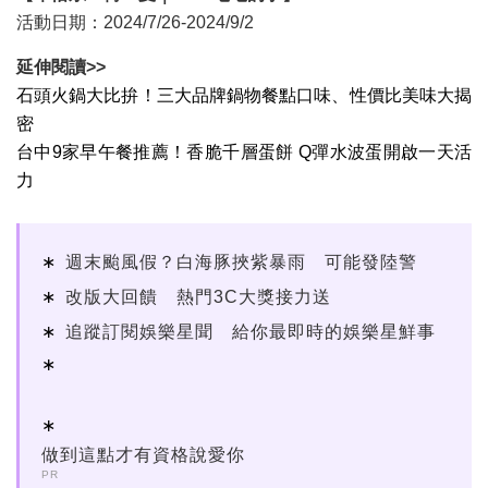
活動日期：2024/7/26-2024/9/2
延伸閱讀>>​
石頭火鍋大比拚！三大品牌鍋物餐點口味、性價比美味大揭
密
台中9家早午餐推薦！香脆千層蛋餅 Q彈水波蛋開啟一天活
力
週末颱風假？白海豚挾紫暴雨 可能發陸警
改版大回饋 熱門3C大獎接力送
追蹤訂閱娛樂星聞 給你最即時的娛樂星鮮事
做到這點才有資格說愛你
PR