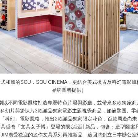
式和風的SOU．SOU CINEMA，更結合美式復古及科幻電
品牌業者提供）
別以不同電影風格打造專屬特色片場與影廳，並帶來多款獨家商品限
報片、科幻片與驚悚片3款誠品獨家電影主題視覺商品，如鑰匙圈
及「科幻」電影風格，推出2款誠品獨家限定花色，百款周邊尚未開
文具盛會「文具女子博」登場的限定設計新品，包含：造型圖案
 JIM廣受歡迎的迷你文具系列再推新品，這回將創立日本辦公室標準