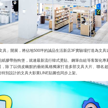
的文具」開展，將佔地500坪的誠品生活新店3F實驗場打造為文
組紙膠帶熱狗堡，就連最新流行韓式燙貼、鋼筆自組等客製化專
臨逛展，除了以俏皮幽默的藝術風格獨家打造多部文具大片、聯名
特別設計的文具大影業LINE貼圖也同步上架。