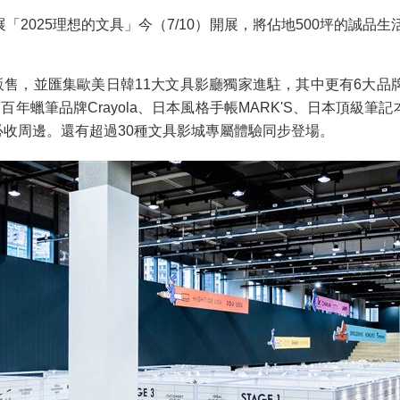
2025理想的文具」今（7/10）開展，將佔地500坪的誠品
販售，並匯集歐美日韓11大文具影廳獨家進駐，其中更有6大
百年蠟筆品牌Crayola、日本風格手帳MARK'S、日本頂級筆記
品限定必收周邊。還有超過30種文具影城專屬體驗同步登場。