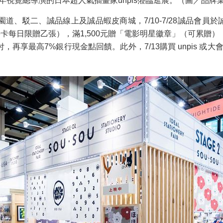
年視覺總導演的日本超人氣插畫家unpis蒞臨逛展。（圖／品牌
園道、駁二、誠品線上及誠品蝦皮商城，7/10-7/28誠品會員於
卡每日限贈乙張），滿1,500元贈「電影明星徽章」（可累贈），
最高7%銀行現金點回饋。此外，7/13購買 unpis 或大會聯名