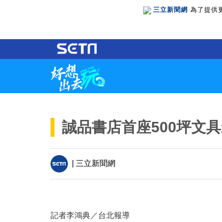
三立新聞網
為了提供
誠品書店首座500坪文
| 三立新聞網
記者李鴻典／台北報導