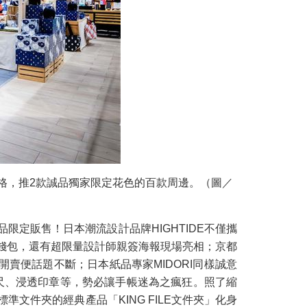
影風格，推2款誠品獨家限定花色的百款周邊。（圖／
定販售！日本潮流設計品牌HIGHTIDE不僅攜
、零錢包，還有超限量設計師親簽海報現場亮相；京都
賣便話題不斷；日本紙品專家MIDORI同樣誠意
尺、浸透印章等，勢必讓手帳迷為之瘋狂。照了縮
文件夾的經典產品「KING FILE文件夾」化身