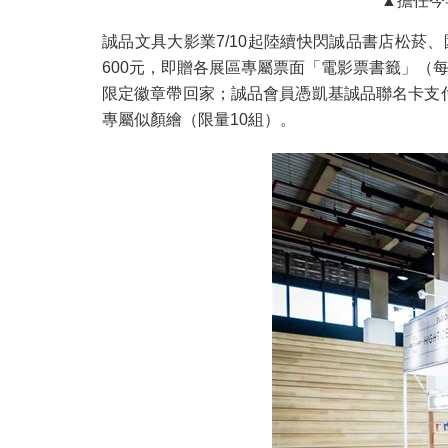
▲擔任今
誠品文具大影業7/10起陸續快閃誠品書店松菸、
600元，即贈各展區專屬票面「電影票書籤」（每
限定徽章帶回家；誠品會員憑凱基誠品聯名卡支付，再享
專屬似顏繪（限量10組）。