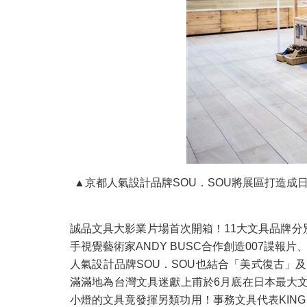
▲京都人氣設計品牌SOU．SOU將展區打造成日
誠品文具大影業片場首次開箱！11大文具品牌分
手視覺藝術家ANDY BUSC合作創造007諜
人氣設計品牌SOU．SOU也結合「美式復古」
滿滿地為台灣文具迷獻上甫於6月底在日本最大
小燈的文具竟發揮另類功用！事務文具代表KING