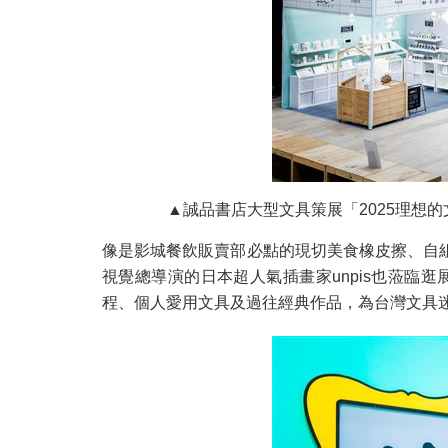
▲誠品書店大型文具策展「2025理想
像是影城餐飲販賣部必點的現切美食橡皮擦、自
視覺總導演的日本超人氣插畫家unpis也蒞
程、個人愛用文具及過往經典作品，為台灣文具迷