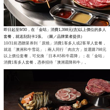
即日起至9/30，在「金咕」消費1,398元(含)以上價位的多人
套餐，就送刮刮卡1張。（圖／品牌業者提供）
10/31前憑贈菜券到「原燒」消費1客多人或2客單人套餐，
就送「澳洲和牛雪花」；兩人同行「肉次方」並選購798元
以上價位套餐，可兌換「日本A5和牛霜降」；在「金咕」
消費1客多人套餐，憑券招待「澳洲霜降和牛」。