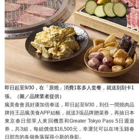
即日起至9/30，在「原燒」消費1客多人套餐，就送刮刮卡1
張。（圖／品牌業者提供）
瘋美食會員好康加倍奉送，即日起至9/30，到任一間燒肉品
牌持王品瘋美食APP結帳，就送3張品牌贈菜券，再抽日本
東京春日部單人來回機票和Greater Tokyo Pass 5日週遊
券，共3組，每組價值$16,500元，幸運兒可以在埼玉縣春
日部市的各個角落探尋小新的身影。