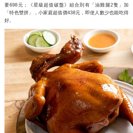
要698元；《星級超值破盤》組合則有「油雞腿2隻」加
「特色雙拼」，小家庭超值價438元，即使人數少也能吃得
好。