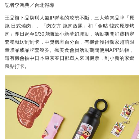
記者李鴻典／台北報導
王品旗下品牌與人氣IP聯名的攻勢不斷，三大燒肉品牌「原
燒 日式燒肉」、「肉次方 燒肉放題」和「金咕 韓式原塊烤
肉」即日起至9/30與蠟筆小新夢幻聯動，活動期間消費指定
套餐就送刮刮卡，中獎機率百分百，有機會獲得獨家超萌限
量贈品或品牌套餐券。瘋美食會員活動期間使用APP結帳，
還有機會抽中日本東京春日部單人來回機票，到小新的家鄉
踩點打卡。