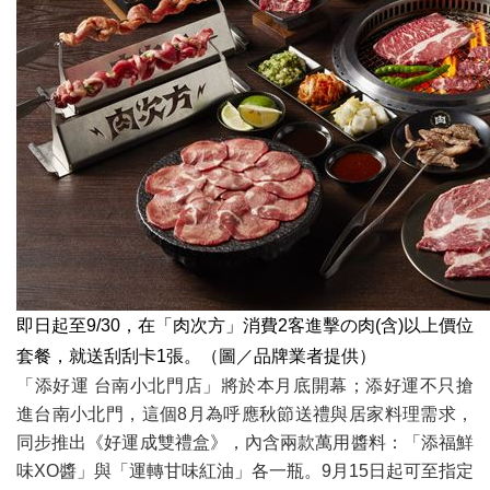
即日起至9/30，在「肉次方」消費2客進擊の肉(含)以上價位
套餐，就送刮刮卡1張。（圖／品牌業者提供）
「添好運 台南小北門店」將於本月底開幕；添好運不只搶
進台南小北門，這個8月為呼應秋節送禮與居家料理需求，
同步推出《好運成雙禮盒》，內含兩款萬用醬料：「添福鮮
味XO醬」與「運轉甘味紅油」各一瓶。9月15日起可至指定