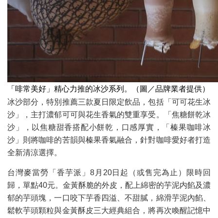
「啡常美好」精心力推的冰沙系列。（圖／品牌業者提供）
冰沙部分，特別推薦三款夏日限定飲品，包括「可可花生冰
沙」，主打濃郁可可與花生香氣的雙重享受。「焦糖餅乾冰
沙」，以焦糖甜香搭配小餅乾，口感厚實，「榛果咖啡冰
沙」則將咖啡的苦韻與榛果香氣融合，針對咖啡愛好者打造
全新清涼選擇。
台灣麥當勞「香芋派」8月20日起（或售完為止）限時回
歸，單點40元。金黃酥脆的外皮，配上綿密的芋泥内餡及濃
郁的芋頭塊，一口咬下芋香四溢、不甜膩，綿滑芋泥內餡、
鬆軟芋頭顆粒與金黃酥皮三大經典組合，將再次喚醒記憶中