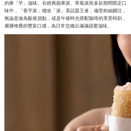
的療「芋」滋味。在經典蘋果派、草莓派與多款期間限定口
味中，「香芋派」穩坐「派」系話題王者，備受粉絲關注，
無論是做為飯後甜點，或是午後時光搭配咖啡的享受時刻，
層層堆疊的豐富口感，為日常交織出滿滿甜蜜滋味。