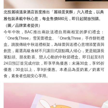
北投麗禧溫泉酒店首度推出「麗禧蛋黃酥」六入禮盒，以典
雅包裝承載中秋心意，每盒售價680元，即日起開放預購。
（圖／品牌業者提供）
今年中秋，BAC推出兩款送禮自用兩相宜的夢幻禮盒：
「One兔Three」雪芙蕾禮盒、「One兔Three」手作餅乾禮
盒。跳脫傳統中秋送禮框架，為味蕾與送禮心意增添驚喜與
創意，嚴選高級食材不只讓日式甜點職人傾心，更是能讓長
輩點頭、朋友歡喜、戀人心動的中秋節禮盒。即日起至8月
24日預訂並完成付款，即享早鳥優惠：未滿30盒，享95折
優惠；30盒以上，享9折優惠。本產品為蛋奶素／奶素可
食，素食者也能安心享用。