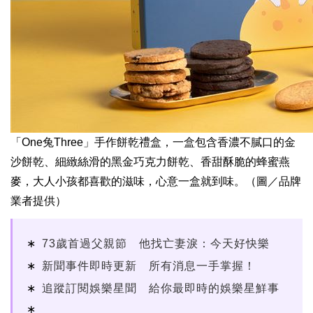
「One兔Three」手作餅乾禮盒，一盒包含香濃不膩口的金
沙餅乾、細緻絲滑的黑金巧克力餅乾、香甜酥脆的蜂蜜燕
麥，大人小孩都喜歡的滋味，心意一盒就到味。（圖／品牌
業者提供）
73歲首過父親節 他找亡妻淚：今天好快樂
新聞事件即時更新 所有消息一手掌握！
追蹤訂閱娛樂星聞 給你最即時的娛樂星鮮事