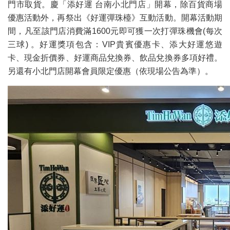
門市取貨。慶「添好運 台南小北門店」開幕，除百貨商場
優惠活動外，再祭出《好運彈珠檯》互動活動。開幕活動期
間，凡至該門店消費滿1600元即可獲一次打彈珠機會(每次
三球) 。好運獎項包含：VIP貴賓優惠卡、添大好運悠遊
卡、現金折價券、好運商品兌換券、飲品兌換券多項好禮。
另還有小北門店開幕會員限定優惠（依現場公告為準）。