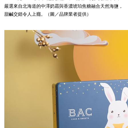
嚴選來自北海道的中澤奶霜與香濃琥珀焦糖融合天然海鹽，
甜鹹交錯令人上癮。（圖／品牌業者提供）