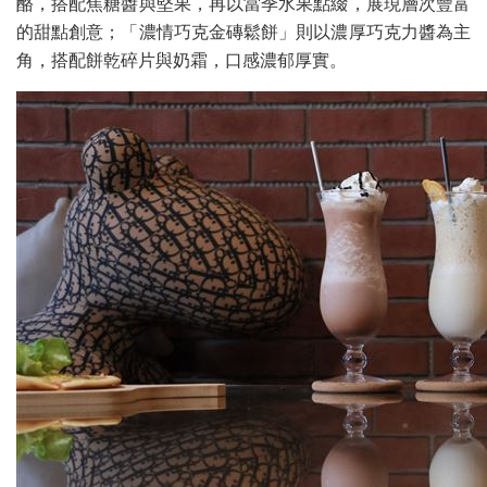
酪，搭配焦糖醬與堅果，再以當季水果點綴，展現層次豐富
的甜點創意；「濃情巧克金磚鬆餅」則以濃厚巧克力醬為主
角，搭配餅乾碎片與奶霜，口感濃郁厚實。