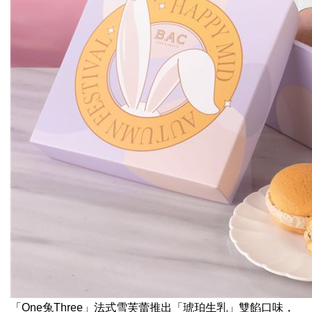
「One兔Three」法式雪芙蕾推出「琥珀生乳」雙餡口味，