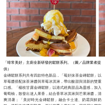
「啡常美好」主廚全新研發的鬆餅系列。（圖／品牌業者提
供）
金磚鬆餅系列共有四款特色新品，「莓好抹茶金磚鬆餅」以
草莓醬搭配抹茶淋醬與草莓冰淇淋，帶出酸甜與清新的雙重
口感。「楊枝甘露金磚鬆餅」以港式經典甜品為靈感，加入
葡萄柚，散發出迷人果香，結合香草冰淇淋與芒果淋醬，清
爽消暑；「美好時光金磚鬆餅」融合卡士達、奶霜與鮮奶