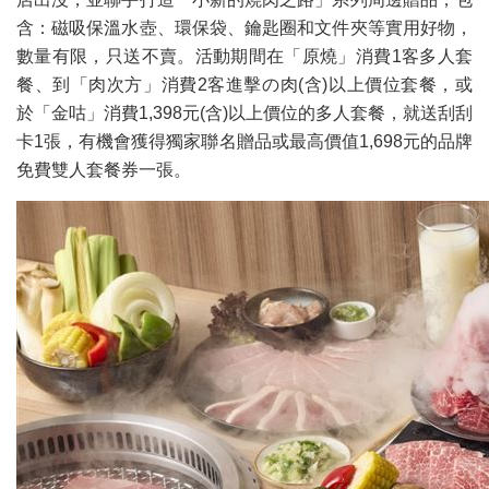
含：磁吸保溫水壺、環保袋、鑰匙圈和文件夾等實用好物，
數量有限，只送不賣。活動期間在「原燒」消費1客多人套
餐、到「肉次方」消費2客進擊の肉(含)以上價位套餐，或
於「金咕」消費1,398元(含)以上價位的多人套餐，就送刮刮
卡1張，有機會獲得獨家聯名贈品或最高價值1,698元的品牌
免費雙人套餐券一張。