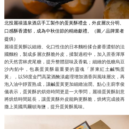
北投麗禧溫泉酒店手工製作的蛋黃酥禮盒，外皮層次分明、
口感酥香濃郁，成為中秋佳節的精緻獻禮。（圖／品牌業者
提供）
麗禧蛋黃酥以細緻、化口性佳的日本麵粉揉合麥香濃郁的法
國麵粉，製成多層次酥脆外皮，揉製過程中，加入蔗香渾厚
的天然雲林虎尾糖，提升整體甜味及香氣；細緻的低糖烏豆
沙內餡中，包裹蛋黃酥最重要的靈魂「屏東紅土鹹鴨蛋
黃」，以58度金門高粱酒醃漬處理增加酒香與風味層次，再
泡入油中靜置熟成，讓鹹蛋黃更加細緻油潤。點心主廚李俊
儀表示，蛋黃酥的烘焙時間更是一大學問，麗禧蛋黃酥刻意
將烘焙時間延長，讓蛋黃酥外皮能夠更酥脆，烘烤完成後再
撒上英國馬爾頓海鹽，提升蛋黃酥風味。