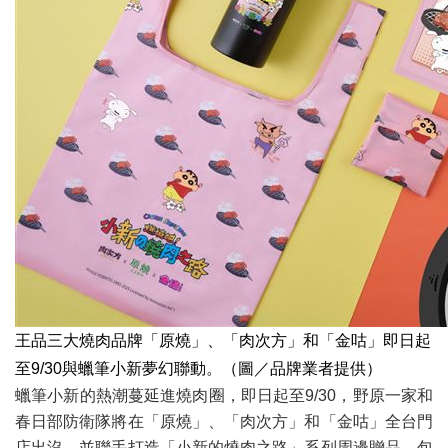
王品三大燒肉品牌「原燒」、「肉次方」和「金咕」即日起
至9/30與蠟筆小新夢幻聯動。（圖／品牌業者提供）
蠟筆小新的熱潮蔓延進燒肉圈，即日起至9/30，野原一家和
春日部防衛隊將在「原燒」、「肉次方」和「金咕」全台門
店出沒，並聯手打造「小新的燒肉之路」系列周邊贈品，包