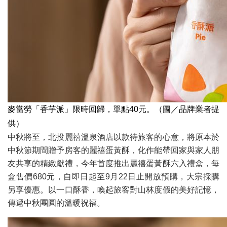
麥當勞「香芋派」限時回歸，單點40元。（圖／品牌業者提
供）
中秋將至，北投麗禧溫泉酒店以款待旅客的心意，將原本於
中秋節期間贈予房客的麗禧蛋黃酥，化作能帶回家與家人朋
友共享的精緻獻禮，今年首度推出麗禧蛋黃酥六入禮盒，每
盒售價680元，自即日起至9月22日止開放預購，大宗採購
另享優惠。以一口酥香，喚起旅客對山林度假的美好記憶，
傳遞中秋團圓的溫暖祝福。