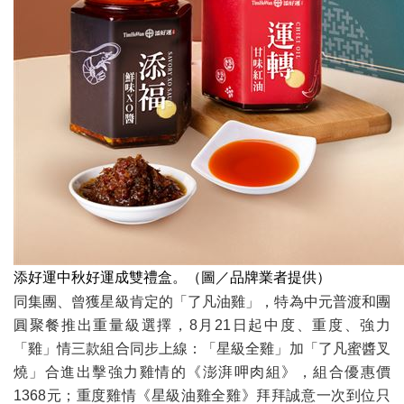
添好運中秋好運成雙禮盒。（圖／品牌業者提供）
同集團、曾獲星級肯定的「了凡油雞」，特為中元普渡和團
圓聚餐推出重量級選擇，8月21日起中度、重度、強力
「雞」情三款組合同步上線：「星級全雞」加「了凡蜜醬叉
燒」合進出擊強力雞情的《澎湃呷肉組》，組合優惠價
1368元；重度雞情《星級油雞全雞》拜拜誠意一次到位只