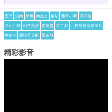
王品
燒肉
原燒
肉次方
金咕
蠟筆小新
添好運
了凡油雞
啡常美好
麥當勞
香芋派
北投麗禧溫泉酒店
中秋節
麗禧蛋黃酥
蛋黃酥
精彩影音