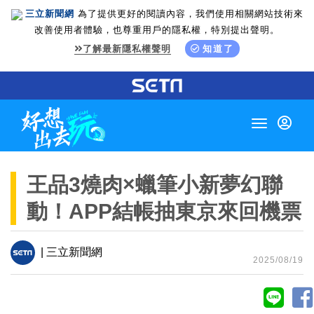
三立新聞網
為了提供更好的閱讀內容，我們使用相關網站技術來
改善使用者體驗，也尊重用戶的隱私權，特別提出聲明。
了解最新隱私權聲明
知道了
Toggle
navigation
王品3燒肉×蠟筆小新夢幻聯
動！APP結帳抽東京來回機票
| 三立新聞網
2025/08/19