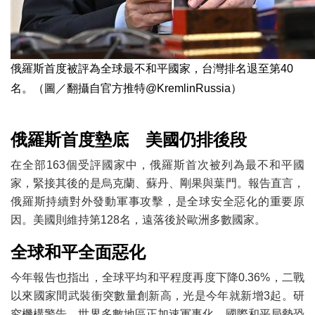
俄羅斯首度被評為全球最不和平國家，台灣排名退至第40
名。（圖／翻攝自官方推特@KremlinRussia）
俄羅斯首度墊底 美國仍排後段
在全部163個受評國家中，俄羅斯首次被列為最不和平國
家，緊接其後的是烏克蘭、蘇丹、剛果與葉門。報告直言，
俄羅斯持續對外發動軍事攻擊，是全球安全惡化的重要原
因。美國則維持第128名，遠落後於歐洲多數國家。
全球和平全面惡化
今年報告也指出，全球平均和平程度再度下降0.36%，二戰
以來國家間武裝衝突數量創新高，光是今年就新增3起。研
究機構警告，世界多數地區正加速軍事化，國際和平局勢恐