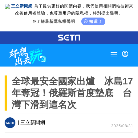
三立新聞網
為了提供更好的閱讀內容，我們使用相關網站技術來
改善使用者體驗，也尊重用戶的隱私權，特別提出聲明。
了解最新隱私權聲明
知道了
Toggle
navigation
全球最安全國家出爐 冰島17
年奪冠！俄羅斯首度墊底 台
灣下滑到這名次
| 三立新聞網
2025/08/31