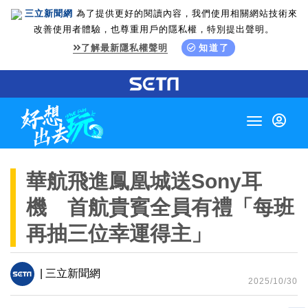
三立新聞網
為了提供更好的閱讀內容，我們使用相關網站技術來
改善使用者體驗，也尊重用戶的隱私權，特別提出聲明。
了解最新隱私權聲明
知道了
Toggle
navigation
華航飛進鳳凰城送Sony耳
機 首航貴賓全員有禮「每班
再抽三位幸運得主」
| 三立新聞網
2025/10/30