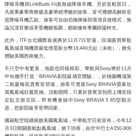
降噪耳機與LinkBuds Fit真無線降噪耳機。另於首航當日，
凡搭乘豪華商務艙及豪華經濟艙的旅客，皆可獲贈高解析音
質降噪耳機乙副。旅客可自由切換降噪與環境音效模式，無
論沉浸音樂或享受機艙氛圍，都能擁有專屬靜謐時光。
此外，ITF台北國際旅展將於11月7日登場，現場購買華航
鳳凰城直飛機票最低僅需新台幣19,440元起（未稅），搶先
體驗美國西南魅力。
不只空中有驚喜，地面也同樣精彩。華航與Sony將於11月
中旬攜手打造「BRAVIA影院級感官體驗」，於桃園機場第
二航廈梅苑貴賓室登場，旅客可透過Sony BRAVIA螢幕欣
賞鳳凰城壯麗景緻。活動期間，只要於貴賓室拍照上傳至指
定貼文留言區，即有機會抽中Sony BRAVIA 5 65型顯示
器，把影院級享受帶回家。
國籍航空陸續插旗美國鳳凰城，中華航空日前宣布，今年12
月3日開闢新航點鳳凰城，搶下頭香，由空中巴士A350-900