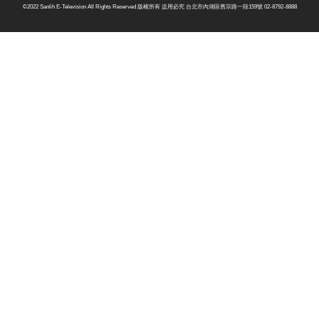
©2022 Sanlih E-Television All Rights Reserved 版權所有 盜用必究 台北市內湖區舊宗路一段159號 02-8792-8888