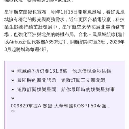
機型執飛，提供每週3個往返班次。
星宇航空隨後也宣布，明年1月15日開航鳳凰城，看好鳳凰
城擁有穩定的觀光與商務需求，近年更因台積電設廠，科技
業生態圈持續茁壯發展中，星宇航空乘勢拓展北美商務市
場，也強化亞洲與北美的轉機布局。台北－鳳凰城航線預計
以Airbus新世代客機A350執飛，開航初期每週3班，2026年
3月起將增為每週4班。
龍藏經7折仍要131.6萬 他原價現金秒結帳
最即時的新聞話題 追蹤訂閱三立新聞網
追蹤訂閱娛樂星聞 給你最即時的娛樂星鮮事
009829掌握AI關鍵 大華韓國KOSPI 50今強...
PR