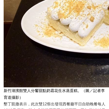
新竹湖濱館雙人分饗甜點奶霜花生水蒸蛋糕。（圖／記者李
育道攝影）
墾丁凱撒表示，此次雙12祭出發現西餐廳平日自助晚餐每人