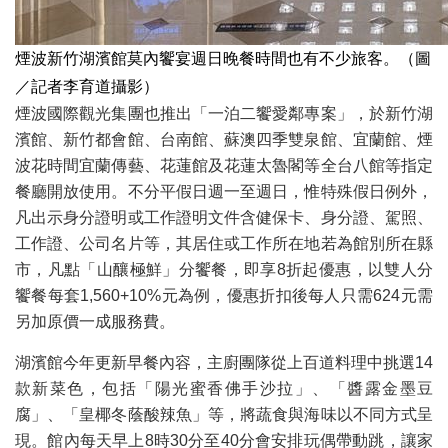
煙波新竹湖濱館莫內饗宴週日晚餐時間也有不少旅客。（圖
／記者李育道攝影）
煙波國際觀光集團也推出「一泊二饗愛鄰專案」，於新竹湖
濱館、新竹都會館、台南館、蘇澳四季雙泉館、宜蘭館、煙
波花時間宜蘭傳藝、花蓮館及花蓮太魯閣等全台八館等指定
餐廳開放使用。不分平假日週一至週日，惟特殊假日例外，
凡出示身分證明或工作證明文件含健保卡、身分證、駕照、
工作證、公司名片等，其居住或工作所在地若為館別所在縣
市，凡點「山釀極鮮」分饗餐，即享8折起優惠，以雙人分
饗餐每套1,560+10%元為例，優惠折扣後每人只需624元需
另加原價一成服務費。
湖濱館今年更新早餐內容，主廚團隊從上百道料理中挑選14
款新菜色，包括「陽光蜜香佛手沙拉」、「醬露金墨豆
腐」、「皇椰冬蔭酸辣魚」等，將蔬食與海味以不同方式呈
現。館內每天早上8時30分至40分會安排玩偶帶動跳，讓家