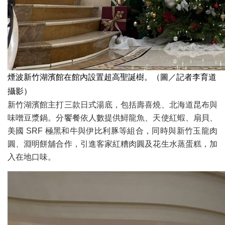
煙波新竹湖濱館在館內設置超高聖誕樹。（圖／記者李育道
攝影）
新竹湖濱館主打三款日式湯底，包括壽喜燒、北海道昆布與
味噌豆漿鍋。分饗餐依人數提供鱘龍魚、天使紅蝦、扇貝、
美國 SRF 極黑和牛與伊比利豚等組合，同時與新竹玉龍肉
圓、淵明餅舖合作，引進客家紅糟肉圓及花生水蒸蛋糕，加
入在地口味。