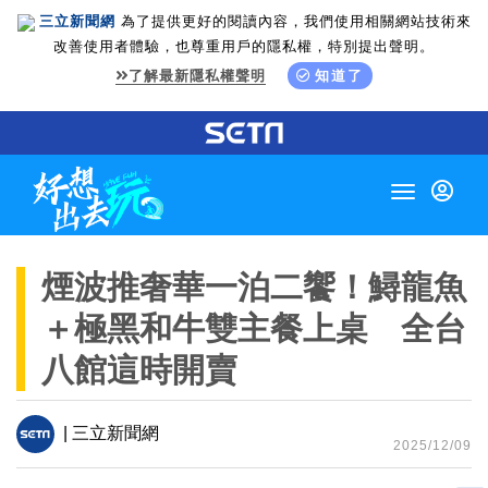
三立新聞網
為了提供更好的閱讀內容，我們使用相關網站技術來
改善使用者體驗，也尊重用戶的隱私權，特別提出聲明。
了解最新隱私權聲明
知道了
Toggle
navigation
煙波推奢華一泊二饗！鱘龍魚
＋極黑和牛雙主餐上桌 全台
八館這時開賣
| 三立新聞網
2025/12/09