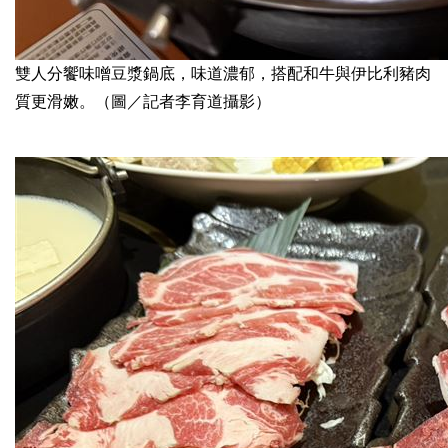
雙人分饗味噌豆漿鍋底，味道濃郁，搭配和牛與伊比利豬肉
質更滑嫩。（圖／記者李育道攝影）