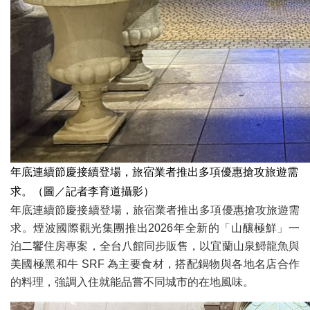
年底連續節慶接續登場，旅宿業者推出多項優惠搶攻旅遊需
求。（圖／記者李育道攝影）
年底連續節慶接續登場，旅宿業者推出多項優惠搶攻旅遊需
求。煙波國際觀光集團推出2026年全新的「山釀極鮮」一
泊二饗住房專案，全台八館同步販售，以宜蘭山泉鱘龍魚與
美國極黑和牛 SRF 為主要食材，搭配鍋物與各地名店合作
的料理，強調入住就能品嘗不同城市的在地風味。