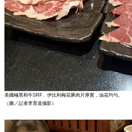
美國極黑和牛SRF、伊比利梅花豚肉片厚實，油花均勻。
（圖／記者李育道攝影）