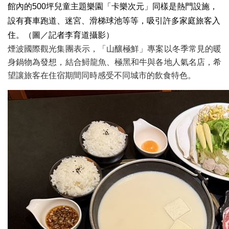
館內的500坪兒童主題樂園「卡樂次元」同樣是熱門設施，
設有賽車跑道、迷宮、滑梯球池等等，吸引許多家庭旅客入
住。（圖／記者李育道攝影）
煙波國際觀光集團表示，「山釀極鮮」專案以冬季常見的暖
身鍋物為發想，結合鱘龍魚、極黑和牛與各地人氣名店，希
望讓旅客在住宿期間同時感受不同城市的飲食特色。