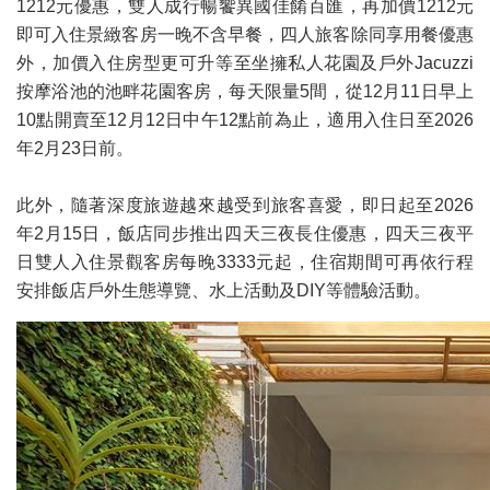
1212元優惠，雙人成行暢饗異國佳餚百匯，再加價1212元
即可入住景緻客房一晚不含早餐，四人旅客除同享用餐優惠
外，加價入住房型更可升等至坐擁私人花園及戶外Jacuzzi
按摩浴池的池畔花園客房，每天限量5間，從12月11日早上
10點開賣至12月12日中午12點前為止，適用入住日至2026
年2月23日前。
此外，隨著深度旅遊越來越受到旅客喜愛，即日起至2026
年2月15日，飯店同步推出四天三夜長住優惠，四天三夜平
日雙人入住景觀客房每晚3333元起，住宿期間可再依行程
安排飯店戶外生態導覽、水上活動及DIY等體驗活動。