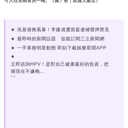
可入住景緻客房一晚。（圖／墾丁凱撒大飯店）
兆基債務風暴！李建成遭當庭逮補聲押禁見
最即時的新聞話題 追蹤訂閱三立新聞網
一手掌握明星動態 即刻下載娛樂星聞APP
立即諮詢HPV！是對自己健康最好的投資，把
握現在不嫌晚...
PR