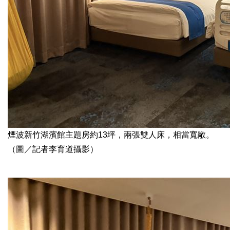
煙波新竹湖濱館主題房約13坪，兩張雙人床，相當寬敞。
（圖／記者李育道攝影）