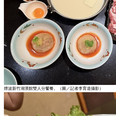
煙波新竹湖濱館雙人分饗餐。（圖／記者李育道攝影）