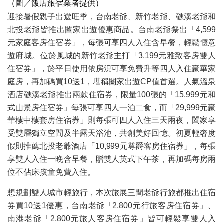
（圖／飯店旅宿業者提供）
迎接暑假親子出遊旺季，台南老爺、新竹老爺、礁溪老爺和
北投老爺皆推出闔家出遊優惠商品。台南老爺祭出「4,599
元家庭客房住宿券」，每張可享四人入住含早餐，輕鬆愜意
遊府城。位於風城的新竹老爺主打「3,199元雅致客房雙人
住宿券」，於平日使用依房況可享免費升等四人入住豪華家
庭房，再加碼買10送1，堪稱闔家出遊CP值首選。人氣溫泉
酒店礁溪老爺推出兩款住宿券，限量100張的「15,999元和
式山景房住宿券」每張可享四人一泊二食，而「29,999元豪
華樓中樓套房住宿券」則每張可四人入住三天兩夜，闔家享
受雙層獨立空間及半露天浴池，共創美好回憶。初夏輕奢度
假則推薦北投老爺酒店「10,999元尊爵客房住宿券」，每張
享雙人入住一晚含早餐，贈雙人英式下午茶，再加碼每房兩
位不佔床孩童免費入住。
想規劃雙人城市輕旅行，本次旅展三間老爺行旅都推出住宿
券買10送1優惠，台南老爺「2,800元行旅客房住宿券」、
南港老爺「2,800元旅人客房住宿券」皆可輕鬆享雙人入