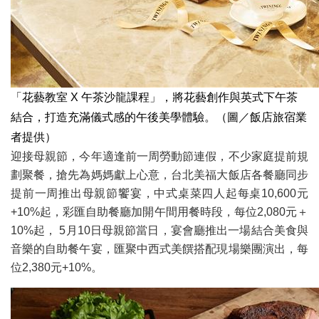
「花藝教室 X 午茶沙龍課程」，將花藝創作與英式下午茶
結合，打造充滿儀式感的午後美學體驗。（圖／飯店旅宿業
者提供）
迎接母親節，今年適逢前一周勞動節連假，不少家庭提前規
劃聚餐，搶先為媽媽獻上心意，台北美福大飯店各餐廳同步
提前一周推出母親節饗宴，中式桌菜四人起每桌10,600元
+10%起，彩匯自助餐廳加開午間用餐時段，每位2,080元＋
10%起， 5月10日母親節當日，宴會廳推出一場結合美食與
音樂的自助餐午宴，匯聚中西式美饌搭配現場樂團演出，每
位2,380元+10%。