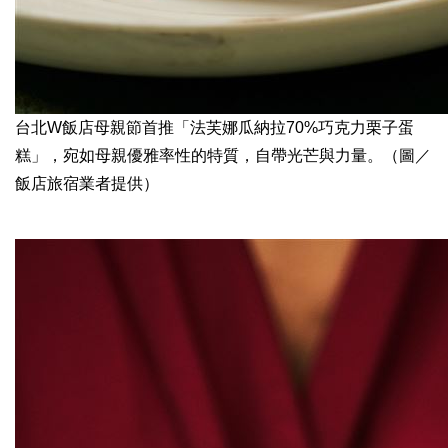
台北W飯店母親節首推「法芙娜瓜納拉70%巧克力栗子蛋
糕」，宛如母親優雅率性的特質，自帶光芒與力量。（圖／
飯店旅宿業者提供）