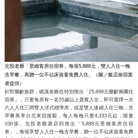
北投老爺「景緻客房住宿券」每張5,888元，雙人入住一晚
含早餐，再贈一位不佔床孩童免費入住。（圖／飯店旅宿業
者提供）
針對樂齡族群，礁溪老爺也特別推出「25,998元樂齡揪團住
宿券」，只要每房有一名55歲以上貴賓入住，即可選擇一次
六人入住三間雙人洋式標準房，或是雙人連續入住三晚，含
早餐再享台北來回接駁，每人每晚只要4,333元起，限量
100張。北投老爺酒店則推出「5,888元景緻客房住宿
券」，每張享雙人入住一晚含早餐，贈一位不佔床孩童免費