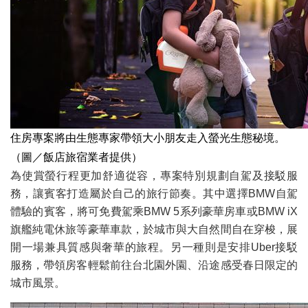
住房專案將由生態專家帶領大小朋友走入螢光生態秘境。
（圖／飯店旅宿業者提供）
為使賞螢行程更加舒適從容，專案特別規劃自駕及接駁服
務，讓賓客打造屬於自己的旅行節奏。其中選擇BMW自駕
體驗的賓客，將可免費駕乘BMW 5系列豪華房車或BMW iX
旗艦純電休旅等豪華車款，於城市與大自然間自在穿梭，展
開一場兼具質感與奢華的旅程。另一種則是安排Uber接駁
服務，帶領房客輕鬆前往台北園外園、沿途感受春日限定的
城市風景。