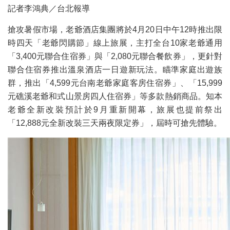
記者李鴻典／台北報導
搶攻暑假市場，老爺酒店集團將於4月20日中午12時推出限
時四天「老爺閃購節」線上旅展，主打全台10家老爺通用
「3,400元聯合住宿券」與「2,080元聯合餐飲券」，更針對
聯合住宿券推出溫泉酒店一日遊新玩法。瞄準家庭出遊族
群，推出「4,599元台南老爺家庭客房住宿券」、「15,999
元礁溪老爺和式山景房四人住宿券」等多款熱銷商品。知本
老爺全新改裝預計於9月重新開幕，旅展也提前祭出
「12,888元全新改裝三天兩夜限定券」，屆時可搶先體驗。