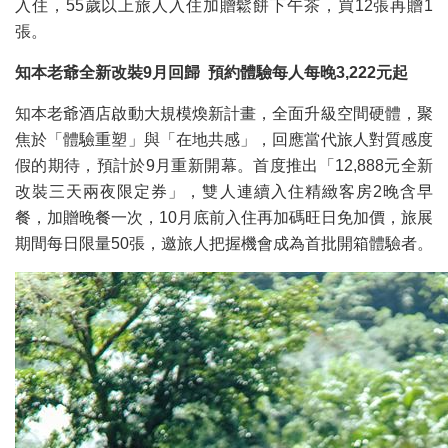
入住，55歲以上旅人入住加贈鬆餅下午茶，買12張再贈1
張。
知本老爺全新改裝9月回歸 預約體驗每人每晚3,222元起
知本老爺酒店啟動大規模煥新計畫，全面升級空間硬體，聚
焦於「體驗重塑」與「在地共感」，回應當代旅人對質感度
假的期待，預計於9月重新開幕。首度推出「12,888元全新
改裝三天兩夜限定券」，雙人連續入住精緻客房2晚含早
餐，加贈晚餐一次，10月底前入住再加碼旺日免加價，旅展
期間每日限量50張，邀旅人把握機會成為首批開箱體驗者。