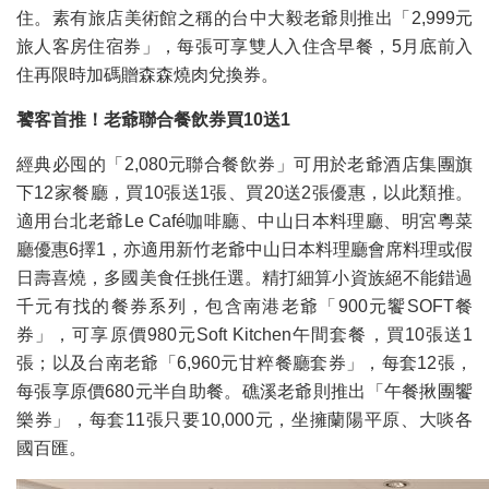
住。素有旅店美術館之稱的台中大毅老爺則推出「2,999元
旅人客房住宿券」，每張可享雙人入住含早餐，5月底前入
住再限時加碼贈森森燒肉兌換券。
饕客首推！老爺聯合餐飲券買10送1
經典必囤的「2,080元聯合餐飲券」可用於老爺酒店集團旗
下12家餐廳，買10張送1張、買20送2張優惠，以此類推。
適用台北老爺Le Café咖啡廳、中山日本料理廳、明宮粵菜
廳優惠6擇1，亦適用新竹老爺中山日本料理廳會席料理或假
日壽喜燒，多國美食任挑任選。精打細算小資族絕不能錯過
千元有找的餐券系列，包含南港老爺「900元饗SOFT餐
券」，可享原價980元Soft Kitchen午間套餐，買10張送1
張；以及台南老爺「6,960元甘粹餐廳套券」，每套12張，
每張享原價680元半自助餐。礁溪老爺則推出「午餐揪團饗
樂券」，每套11張只要10,000元，坐擁蘭陽平原、大啖各
國百匯。