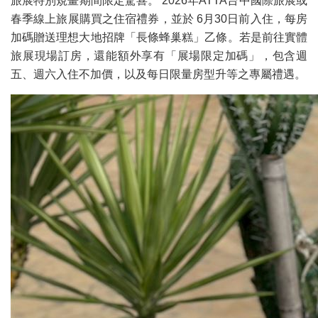
旅展特別規畫期間限定驚喜。 2026年ATTA台中國際旅展或
春季線上旅展購買之住宿禮券，並於 6月30日前入住，每房
加碼贈送理想大地招牌「長條蜂巢糕」乙條。若是前往實體
旅展現場訂房，還能額外享有「展場限定加碼」，包含週
五、週六入住不加價，以及每日限量房型升等之專屬禮遇。