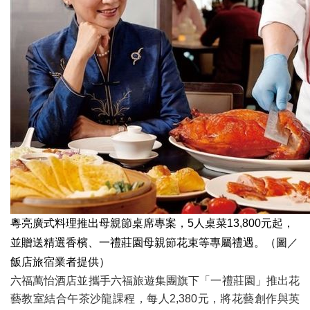
粵亮廣式料理推出母親節桌席專案，5人桌菜13,800元起，
並贈送精選香檳、一禮莊園母親節花束等專屬禮遇。（圖／
飯店旅宿業者提供）
六福萬怡酒店並攜手六福旅遊集團旗下「一禮莊園」推出花
藝教室結合午茶沙龍課程，每人2,380元，將花藝創作與英