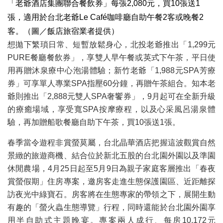
「老爺酒店集團聯合餐飲券」每張2,080元，買10張送1
張，適用於台北老爺Le Café咖啡廳自助午餐2客或晚餐2
客。（圖／飯店旅宿業者提供）
想拋下繁瑣日常、短暫放鬆身心，北投老爺推出「1,299元
PURE餐廳餐飲券」，享雙人早午餐或英式下午茶，平日使
用再贈沐泉療中心泡湯體驗；新竹老爺「1,988元SPA芳療
券」可享單人專業SPA指壓60分鐘，再贈午茶組合。知本老
爺則推出「2,888元雙人SPA奢饗券」，9月起可在全新升級
的療癒場域，享受寬SPA按摩療程，以及心采風呂湯泉體
驗，再加贈船歌餐廳自助下午茶，買10張送1張。
春季當令遊程非賞螢莫屬，台北晶華酒店把握這波觀賞自然
景緻的旅遊商機、結合位於新北五股的台北園外園以及準園
休閒農場，4月25日起至5月9日為親子家庭客層推出「春夜
賞螢假期」住房專案，邀房客走進生態保護園區、近距離探
訪夜光中綠寶石。房客將在生態專家的帶領之下，展開生動
有趣的「螢火蟲生態導覽」行程，同時還能於台北園外園享
用半自助式主題晚宴。專案兩人成行、每房10,172元