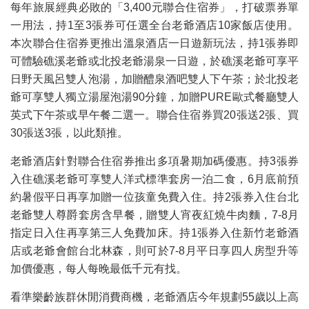
每年旅展經典必敗的「3,400元聯合住宿券」，打破票券單
一用法，持1至3張券可任選全台老爺酒店10家飯店使用。
本次聯合住宿券更推出溫泉酒店一日遊新玩法，持1張券即
可體驗礁溪老爺或北投老爺湯泉一日遊，於礁溪老爺可享平
日野天風呂雙人泡湯，加贈醴泉酒吧雙人下午茶；於北投老
爺可享雙人獨立湯屋泡湯90分鐘，加贈PURE歐式餐廳雙人
英式下午茶或早午餐二選一。聯合住宿券買20張送2張、買
30張送3張，以此類推。
老爺酒店針對聯合住宿券推出多項暑期加碼優惠。持3張券
入住礁溪老爺可享雙人洋式標準套房一泊二食，6月底前預
約暑假平日再享加贈一位孩童免費入住。持2張券入住台北
老爺雙人尊爵套房含早餐，贈雙人宵夜紅燒牛肉麵，7-8月
指定日入住再享第三人免費加床。持1張券入住新竹老爺酒
店或老爺會館台北林森，則可於7-8月平日享四人房型升等
加價優惠，每人每晚最低千元有找。
看準樂齡族群休閒消費商機，老爺酒店今年規劃55歲以上高