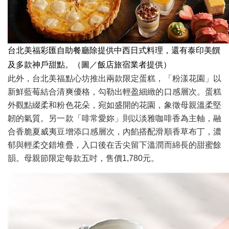
台北美福彩匯自助餐廳除提供中西日式料理，還有泰印美饌
及多款神戶甜點。（圖／飯店旅宿業者提供）
此外，台北美福點心坊推出兩款限定蛋糕，「粉漾花園」以
新鮮藍莓結合清爽優格，勾勒出輕盈細緻的口感層次。蛋糕
外觀點綴柔和粉色花朵，宛如盛開的花園，象徵母親溫柔堅
韌的氣質。另一款「啡常愛妳」則以淡雅咖啡香為主軸，融
合香脆夏威夷豆增添口感層次，內餡搭配滑順香草布丁，濃
郁與輕柔交錯堆疊，入口後在舌尖留下溫潤而綿長的甜蜜餘
韻。母親節限定每款五吋，售價1,780元。