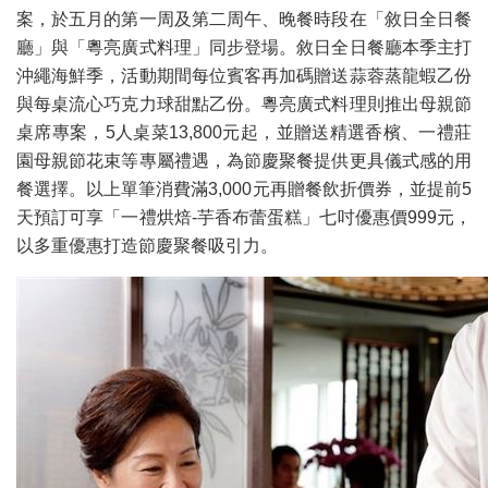
案，於五月的第一周及第二周午、晚餐時段在「敘日全日餐
廳」與「粵亮廣式料理」同步登場。敘日全日餐廳本季主打
沖繩海鮮季，活動期間每位賓客再加碼贈送蒜蓉蒸龍蝦乙份
與每桌流心巧克力球甜點乙份。粵亮廣式料理則推出母親節
桌席專案，5人桌菜13,800元起，並贈送精選香檳、一禮莊
園母親節花束等專屬禮遇，為節慶聚餐提供更具儀式感的用
餐選擇。以上單筆消費滿3,000元再贈餐飲折價券，並提前5
天預訂可享「一禮烘焙-芋香布蕾蛋糕」七吋優惠價999元，
以多重優惠打造節慶聚餐吸引力。