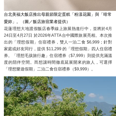
台北美福大飯店推出母親節限定蛋糕「粉漾花園」與「啡常
愛妳」。（圖／飯店旅宿業者提供）
花蓮理想大地渡假飯店春季線上旅展熱進行中，並將於4月
24日至4月27日 於2026年ATTA台中國際旅展亮相。本次推
出的「理想假期」住宿禮券，雙人一泊二食 $6,999；針對
家庭或好友同行，提供 $11,299 的「理想假期」四人住宿禮
券。「理想毛孩旅行趣」住宿禮券（$7,999）則提供充滿溫
度的陪伴空間。而想讓時間徹底延展開來的旅人，可選擇
「理想樂遊假期」二泊二食住宿禮券（$9,999）。