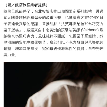
（圖／飯店旅宿業者提供）
隨著母親節將至，台北W飯店推出期間限定系列獻禮，透過
多元味蕾體驗詮釋母愛的多重面貌，也邀請賓客在特別的日
子表達最真摯的感謝。首推甜點「法芙娜瓜納拉70%巧克力
栗子蛋糕」，嚴選來自中南美洲的頂級法芙娜 (Valrhona) 瓜
納拉70%黑巧克力，風味純粹不甜膩，包覆栗子蛋糕體，醇
厚滑順的質地中略帶微苦，底部則以巧克力酥餅與芭樂脆片
鋪墊，增加口感層次，宛如母親優雅率性的特質，自帶光芒
與力量。