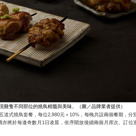
雞」，呈現雞隻不同部位的燒鳥精髓與美味。（圖／品牌業者提供）
供十五道式燒鳥套餐，每位2,980元＋10%，每晚共設兩個餐期，分別為
續亦將於每逢奇數月1日凌晨，依序開放後續兩個月席次。訂位透過 