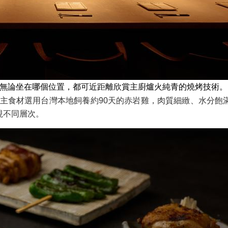
座位，饕客無論坐在哪個位置，都可近距離欣賞主廚爐火純青的燒烤技
燒鳥套餐，主食材選用台灣本地飼養約90天的赤岩雞，肉質細緻、水
現不同層次。