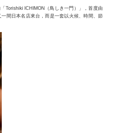
hiki ICHIMON（鳥しき一門）」，首度由
不只是又一間日本名店來台，而是一套以火候、時間、節