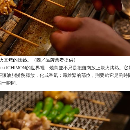
職人近火直烤的技藝。（圖／品牌業者提供）
hiki ICHIMON的世界裡，燒鳥並不只是把雞肉放上炭火烤
要讓油脂慢慢釋放，化成香氣；纖維緊的部位，則要給它足夠時
的一瞬間。