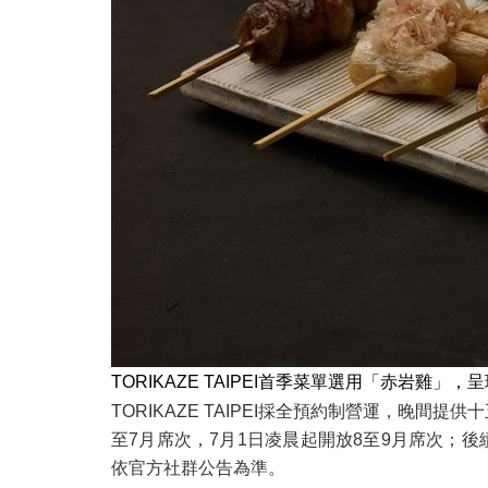
TORIKAZE TAIPEI首季菜單選用「赤岩
TORIKAZE TAIPEI採全預約制營運，晚間提
至7月席次，7月1日凌晨起開放8至9月席次；後
依官方社群公告為準。