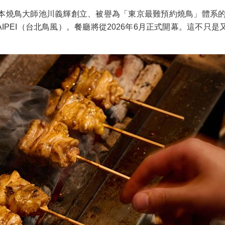
鳥大師池川義輝創立、被譽為「東京最難預約燒鳥」體系的「Toris
 TAIPEI（台北鳥風）。餐廳將從2026年6月正式開幕。這
。