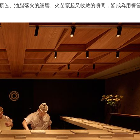
顏色、油脂落火的細響、火苗竄起又收斂的瞬間，皆成為用餐