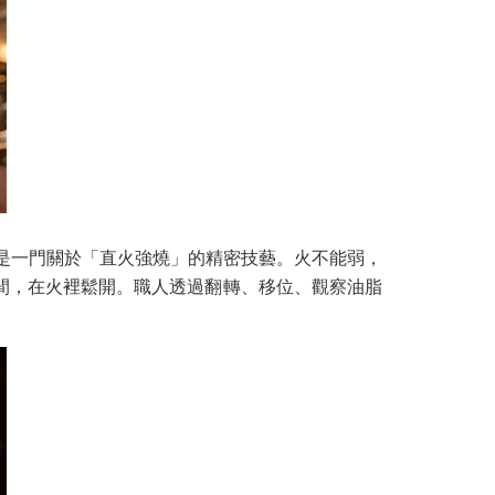
熟。它是一門關於「直火強燒」的精密技藝。火不能弱，
間，在火裡鬆開。職人透過翻轉、移位、觀察油脂