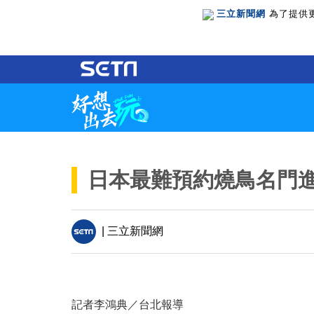
三立新聞網
為了提供
日本最難預約燒鳥名門進軍台
| 三立新聞網
記者李鴻典／台北報導