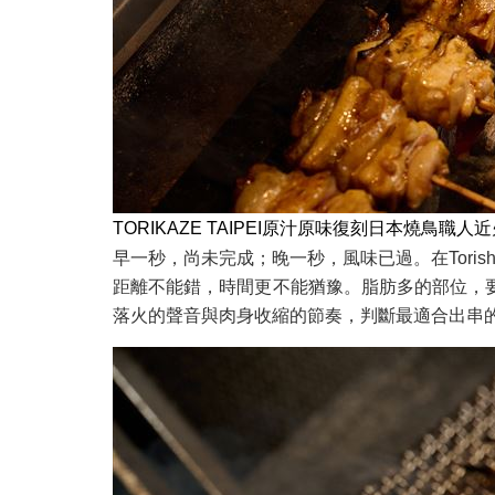
TORIKAZE TAIPEI原汁原味復刻日本燒鳥
早一秒，尚未完成；晚一秒，風味已過。在Toris
距離不能錯，時間更不能猶豫。脂肪多的部位，
落火的聲音與肉身收縮的節奏，判斷最適合出串