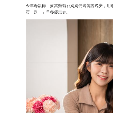
今年母親節，麥當勞號召媽媽們齊聲說晚安，用暖
買一送一」早餐優惠券。