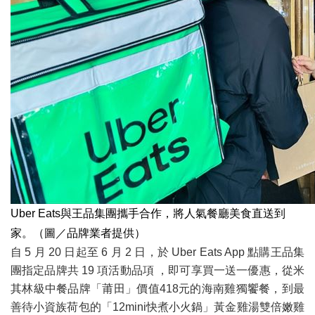
Uber Eats與王品集團攜手合作，將人氣餐廳美食直送到
家。（圖／品牌業者提供）
自 5 月 20 日起至 6 月 2 日，於 Uber Eats App 點購王品集
團指定品牌共 19 項活動品項 ，即可享買一送一優惠，從米
其林級中餐品牌「莆田」價值418元的海南雞獨饗餐，到最
善待小資族荷包的「12mini快煮小火鍋」黃金雞湯雙倍嫩雞