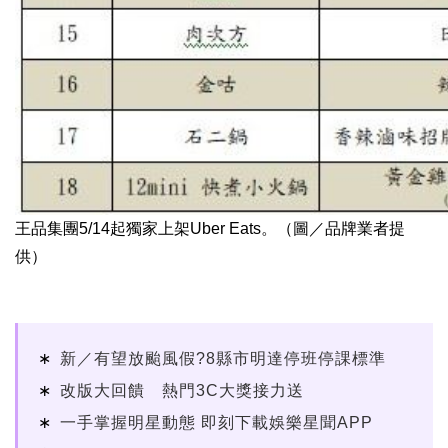
王品集團5/14起獨家上架Uber Eats。（圖／品牌業者提
供）
新／有望放颱風假?8縣市明達停班停課標準
改版大回饋 熱門3C大獎接力送
一手掌握明星動態 即刻下載娛樂星聞APP