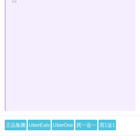
PR
王品集團
UberEats
UberOne
買一送一
買1送1