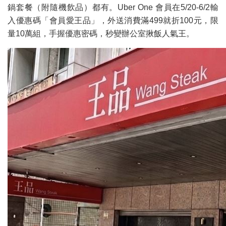
鍋套餐（附隨機飲品）都有。Uber One 會員在5/20-6/2輸
入優惠碼「會員愛王品」，外送消費滿499就折100元，限
量10萬組，手握優惠密碼，秒變辦公室揪飯人氣王。