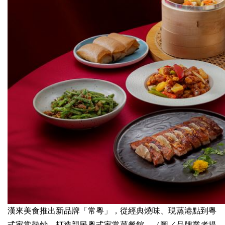
漢來美食推出新品牌「常粵」，從經典燒味、現蒸港點到粵
式家常熱炒，打造親民粵式家常菜餐館。（圖／品牌業者提