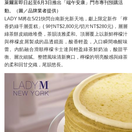
萊爾富即日起至6月3日推出「端午安康」門市專刊預購活
動。（圖／品牌業者提供）
LADY M將在5/21快閃台南新光新天地，獻上限定新作 「檸
香奶綠千層蛋糕」( 9吋NT$2,800元/切片NT$280元)，層層
綠茶餅皮細緻堆疊，茶韻淡雅柔和。頂層覆上以新鮮檸檬汁
與檸檬皮屑製成的晶透鏡面，酸香輕盈，入口瞬間喚醒味
蕾。內餡融合滑順檸檬卡士達與輕盈綠茶鮮奶油，酸甜平
衡、層次細膩。整體風味清新爽口，檸檬的明亮酸感與綠茶
的柔和回甘交織，尾韻悠長。