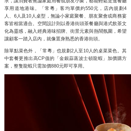
求，讓消費者無論家庭用餐或朋友小聚，都能輕鬆走進餐廳
享用道地港味。「常粵」客均單價約550元，店內規劃4
人、6人及10人桌型，無論小家庭聚餐、朋友聚會或商務宴
客皆相當適合。空間設計則以香港街頭茶餐廳與港式飲茶文
化為靈感，融入經典港味招牌、街景元素與熱鬧氛圍，希望
讓顧客一踏入店內，就像置身熟悉的香港街頭。
除單點菜色外，「常粵」也規劃2人至10人的桌菜菜色。其
中套餐更推出高CP值的「金銀蒜蒸波士頓龍蝦」加價購方
案，整隻龍蝦只需加價880元即可享用。