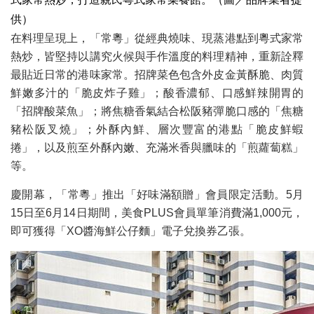
供）
在料理呈現上，「常粵」從經典燒味、現蒸港點到粵式家常
熱炒，皆堅持以講究火候與手作溫度的料理精神，重新詮釋
最貼近日常的港味家常。招牌菜色包含外皮金黃酥脆、肉質
鮮嫩多汁的「脆皮炸子雞」；酸香濃郁、口感鮮辣開胃的
「招牌酸菜魚」；將焦糖香氣結合松阪豬彈脆口感的「焦糖
豬松阪叉燒」；外酥內鮮、層次豐富的港點「脆皮鮮蝦
捲」，以及煎至外酥內嫩、充滿米香與臘味的「煎蘿蔔糕」
等。
慶開幕，「常粵」推出「好味滿額贈」會員限定活動。5月
15日至6月14日期間，美食PLUS會員單筆消費滿1,000元，
即可獲得「XO醬海鮮公仔麵」電子兌換券乙張。