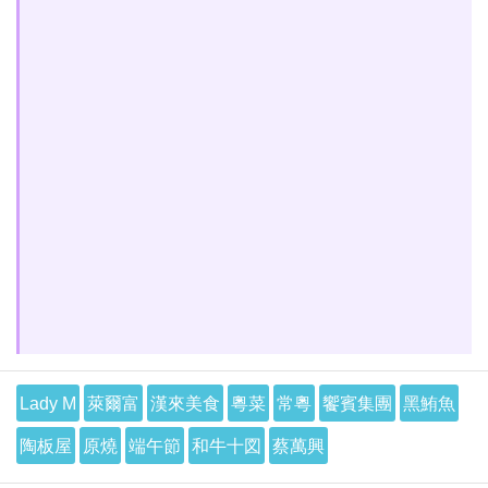
Lady M
萊爾富
漢來美食
粵菜
常粵
饗賓集團
黑鮪魚
陶板屋
原燒
端午節
和牛十図
蔡萬興