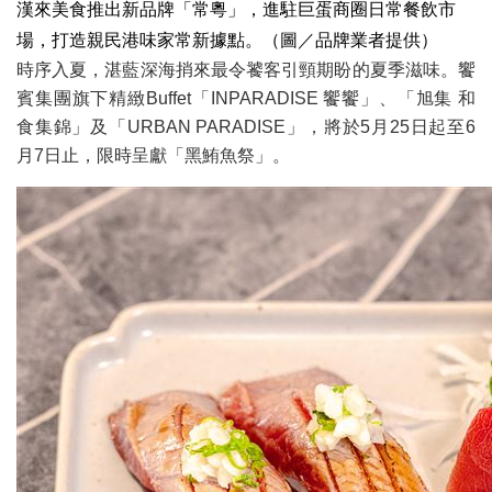
漢來美食推出新品牌「常粵」，進駐巨蛋商圈日常餐飲市
場，打造親民港味家常新據點。（圖／品牌業者提供）
時序入夏，湛藍深海捎來最令饕客引頸期盼的夏季滋味。饗
賓集團旗下精緻Buffet「INPARADISE 饗饗」、「旭集 和
食集錦」及「URBAN PARADISE」，將於5月25日起至6
月7日止，限時呈獻「黑鮪魚祭」。