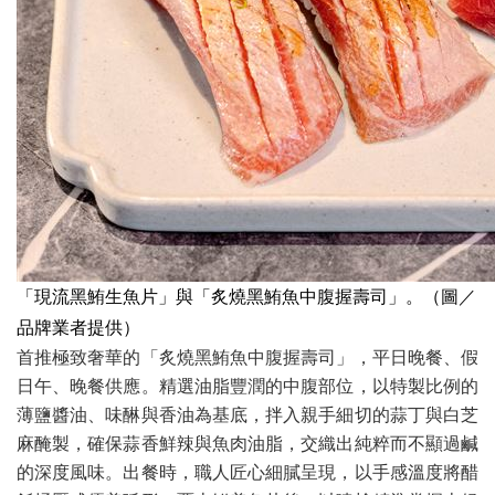
「現流黑鮪生魚片」與「炙燒黑鮪魚中腹握壽司」。（圖／
品牌業者提供）
首推極致奢華的「炙燒黑鮪魚中腹握壽司」，平日晚餐、假
日午、晚餐供應。精選油脂豐潤的中腹部位，以特製比例的
薄鹽醬油、味醂與香油為基底，拌入親手細切的蒜丁與白芝
麻醃製，確保蒜香鮮辣與魚肉油脂，交織出純粹而不顯過鹹
的深度風味。出餐時，職人匠心細膩呈現，以手感溫度將醋