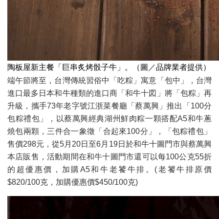
陶板屋新主餐「巨串炙烤骰子牛」。（圖／品牌業者提供）
端午節將至，台灣傳統習俗中「吃粽」寓意「包中」，台灣
進口最多日本和牛種類的進口商「和牛十図」將「包粽」再
升級，攜手73年老字號江浙菜餐廳「蔡萬興」推出「100分
包粽禮包」，以蔡萬興經典湖州鮮肉粽一顆搭配A5和牛蔥
燒包兩顆，三件合一象徵「合起來100分」，「包粽禮包」
售價298元，從5月20日至6月19日於和牛十圖門市與蔡萬興
本店販售，活動期間在和牛十圖門市還可以每100公克55折
的超優惠價，加購A5和牛老饕牛排。(老饕牛排原價
$820/100克，加購優惠價$450/100克)