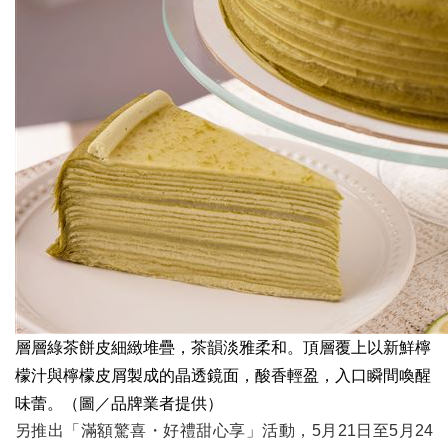
層層綠茶餅皮細緻堆疊，茶韻淡雅柔和。頂層覆上以新鮮檸
檬汁與檸檬皮屑製成的晶透鏡面，酸香輕盈，入口瞬間喚醒
味蕾。（圖／品牌業者提供）
另推出「滿額驚喜・好禮甜心享」活動，5月21日至5月24