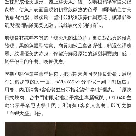
飯揉壓成優美弧形，覆上鮮美魚片後，以噴槍精準掌握火候
炙燒，使魚片表面呈現如初雪般微熟的色澤，瞬間鎖住甘美
的魚肉油脂，最後刷上醬汁並點綴漬蒜仁與蔥花，讓濃郁香
氣與溫潤醋飯完美交融，成就層次分明的旨味。
展現食材純粹本質的「現流黑鮪生魚片」更是對品質的最高
體現，黑鮪魚體型結實、肉質細緻且富含彈性，精選色澤瑰
麗、紋理優美的赤身，保留海鮮最原始的鮮甜與豐腴口感，
於平假日的午餐、晚餐供應。
學期即將伴隨畢業季結束，把握期末與同學師長聚餐，展現
有別於課堂的另一面，5/20-7/20不分平假日到「陶板屋」
用餐，內用消費6客套餐並出示指定證件享9折優惠。「原燒
日式燒肉」台中門市限定推出畢業生專屬蝦趴，6/1-6/30主
動出示畢業照或學士照，凡消費1客多人套餐，即可兌換
「白蝦大盛」1份。