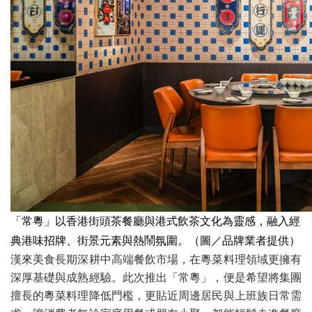
「常粵」以香港街頭茶餐廳與港式飲茶文化為靈感，融入經
典港味招牌、街景元素與熱鬧氛圍。（圖／品牌業者提供）
漢來美食長期深耕中高端餐飲市場，在粵菜料理領域更擁有
深厚基礎與成熟經驗。此次推出「常粵」，便是希望將集團
擅長的粵菜料理降低門檻，更貼近周邊居民與上班族日常需