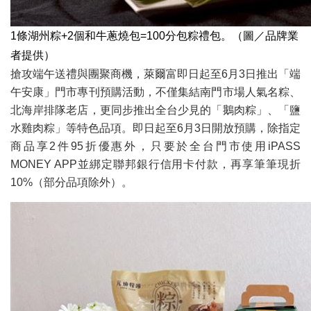
1條湖州粽+2個和牛蔥燒包=100分包粽禮包。（圖／品牌業
者提供）
搶攻端午送禮與團聚商機，萊爾富即日起至6月3日推出「端
午安康」門市專刊預購活動，不僅集結南門市場人氣名粽、
北海岸排隊老店，更同步推出全台少見的「鵝肉粽」、「鹽
水雞肉粽」等特色品項。即日起至6月3日開放預購，除指定
商品享2件95折優惠外，只要於全台門市使用iPASS
MONEY APP並綁定聯邦銀行信用卡付款，再享筆筆現折
10%（部分品項除外）。