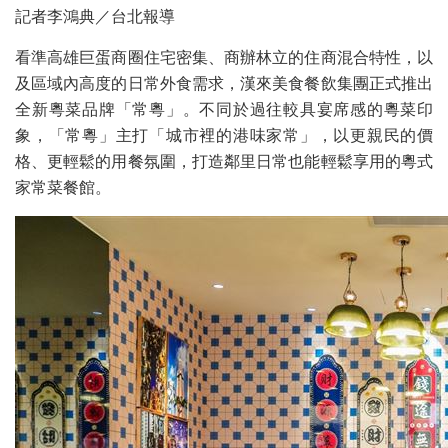
記者李鴻典／台北報導
看準高雄巨蛋商圈住宅密集、商辦林立的住商混合特性，以
及區域內高度的日常外食需求，漢來美食餐飲集團正式推出
全新粵菜品牌「常粵」。不同於過往較具宴席感的粵菜印
象，「常粵」主打「城市裡的港味家常」，以更親民的價
格、更輕鬆的用餐氛圍，打造鄰里日常也能輕鬆享用的粵式
家常菜餐館。