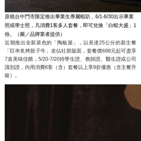
原燒台中門市限定推出畢業生專屬蝦趴，6/1-6/30出示畢業
照或學士照，凡消費1客多人套餐，即可兌換「白蝦大盛」1
份。（圖／品牌業者提供）
近期推出全新菜色的「陶板屋」，以長達25公分的新主餐
「巨串炙烤骰子牛」攻佔社群版面，套餐價698元起可盡享
7道美味佳餚，5/20-7/20持學生證、教師證、醫生證或公司
識別證，內用消費6客（含）套餐以上享9折優惠（含主餐升
級）。