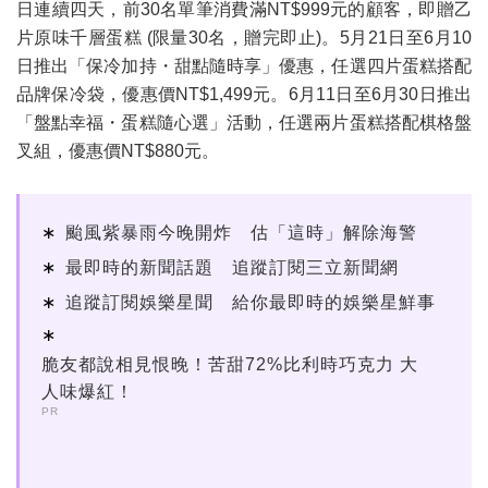
日連續四天，前30名單筆消費滿NT$999元的顧客，即贈乙
片原味千層蛋糕 (限量30名，贈完即止)。5月21日至6月10
日推出「保冷加持・甜點隨時享」優惠，任選四片蛋糕搭配
品牌保冷袋，優惠價NT$1,499元。6月11日至6月30日推出
「盤點幸福・蛋糕隨心選」活動，任選兩片蛋糕搭配棋格盤
叉組，優惠價NT$880元。
颱風紫暴雨今晚開炸 估「這時」解除海警
最即時的新聞話題 追蹤訂閱三立新聞網
追蹤訂閱娛樂星聞 給你最即時的娛樂星鮮事
脆友都說相見恨晚！苦甜72%比利時巧克力 大
人味爆紅！
PR