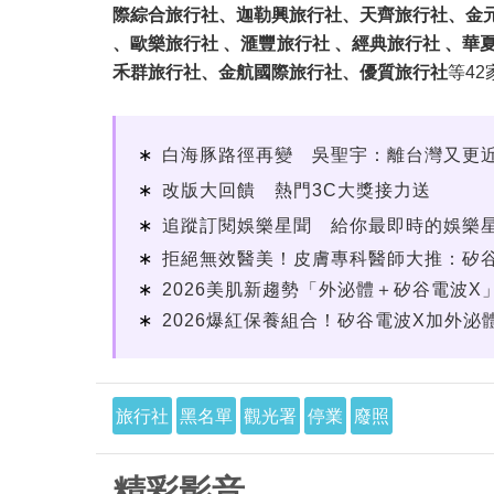
際綜合旅行社、迦勒興旅行社、天齊旅行社、金元
、歐樂旅行社 、滙豐旅行社 、經典旅行社 、
禾群旅行社、金航國際旅行社、優質旅行社
等42
白海豚路徑再變 吳聖宇：離台灣又更
改版大回饋 熱門3C大獎接力送
追蹤訂閱娛樂星聞 給你最即時的娛樂
拒絕無效醫美！皮膚專科醫師大推：矽谷電波
2026美肌新趨勢「外泌體＋矽谷電波X」
2026爆紅保養組合！矽谷電波X加外泌體
旅行社
黑名單
觀光署
停業
廢照
精彩影音