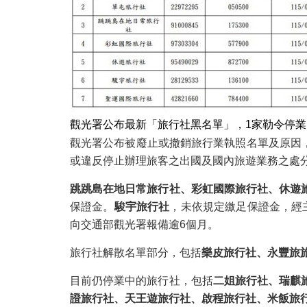
觀光署公布最新「旅行社黑名單」，1家勒令停業
觀光署公布被廢止或撤銷旅行業執照名單及原因，
或違反停止辦理旅客之出國及國內旅遊業務之處
跳跳島在地日常旅行社、彩虹國際旅行社、休遊
保證金。
駿宇旅行社
，未依規定繳足保證金，經
向交通部觀光署報備逾6個月。
旅行社解散名單部分，包括
樂皮旅行社、永豐旅
目前仍停業中的旅行社，包括
二姐旅行社、瑞麒
證旅行社、天王遊旅行社、啟程旅行社、米飯旅