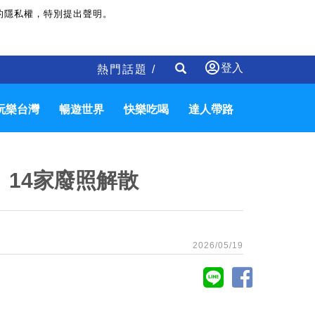
的隱私權，特別提出聲明。
登入
熱門話題 /
玩樂台灣
暢遊世界
快樂吃喝
達人帶路
14家廢照解散
2026/05/19