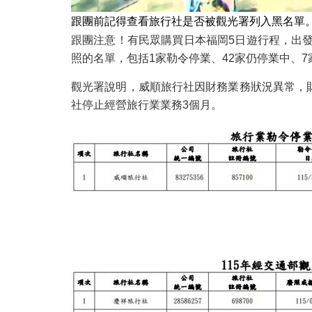
跟團前記得查看旅行社是否被觀光署列入黑名單
跟團注意！有民眾購買日本福岡5日遊行程，出
照的名單，包括1家勒令停業、42家仍停業中、
觀光署說明，威順旅行社因財務業務狀況異常，財
社停止經營旅行業業務3個月。