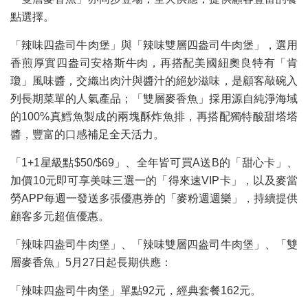
點選擇。
「辣味四盎司牛肉堡」與「辣味雙層四盎司牛肉堡」，選用
香煎厚實四盎司安格斯牛肉，再搭配美國紐奧良特有「肯
瓊」風味醬，交織出肉汁與醬汁的絕妙滋味，是顧客敲碗入
列長期菜單的人氣產品；「雙層麥香魚」採用源自純淨海域
的100%真鱈魚製成的兩塊酥炸魚排，再搭配獨特酸甜塔塔
醬，豐富的口感補足全天活力。
「1+1星級點$50/$69」、全年皆可買A送B的「甜心卡」、
加價10元即可享美味三選一的「得來速VIP卡」，以及麥當
勞APP每週一發送多張優惠券的「麥粉週週樂」，持續提供
顧客多元超值優惠。
「辣味四盎司牛肉堡」、「辣味雙層四盎司牛肉堡」、「雙
層麥香魚」5月27日起長期供應：
「辣味四盎司牛肉堡」單點92元，經典套餐162元。