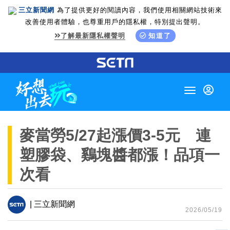
三立新聞網
為了提供更好的閱讀內容，我們使用相關網站技術來
改善使用者體驗，也尊重用戶的隱私權，特別提出聲明。
了解最新隱私權聲明
知道了
Toggle
navigation
麥當勞5/27起漲價3-5元 連
塑膠袋、鷄塊醬都漲！品項一
次看
| 三立新聞網
2026/05/19