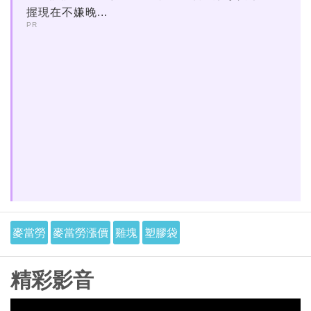
握現在不嫌晚...
PR
麥當勞
麥當勞漲價
雞塊
塑膠袋
精彩影音