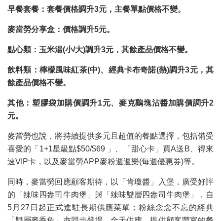
早餐套餐：套餐價格調升3元，主餐單點價格不變。
麥當勞分享盒：價格調升5元。
點心類：玉米湯(小/大)調升3元，其餘產品價格不變。
飲料類：檸檬風味紅茶(中)、經典卡布奇諾(熱)調升3元，其
餘產品價格不變。
其他：塑膠袋加購價調升1元、麥克鷄塊沾醬加購價調升2
元。
麥當勞也說，將持續提供多元且超值的餐點選擇，包括備受
喜愛的「1+1星級點$50/$69 」、「甜心卡」買A送B、得來
速VIP卡，以及麥當勞APP麥粉週週樂(每週優惠券)等。
同時，麥當勞回應顧客期待，以「肯瓊醬」入堡，廣受好評
的「辣味四盎司牛肉堡」與「辣味雙層四盎司牛肉堡」，自
5月27日起正式進駐長期供應菜單；粉絲念念不忘的經典
「雙層麥香魚」亦同步登場，全天供應，提供顧客豐富的餐