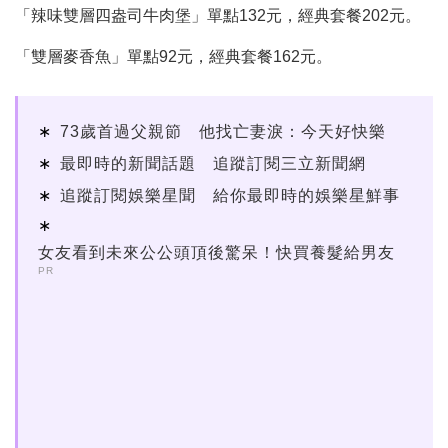
「辣味雙層四盎司牛肉堡」單點132元，經典套餐202元。
「雙層麥香魚」單點92元，經典套餐162元。
73歲首過父親節 他找亡妻淚：今天好快樂
最即時的新聞話題 追蹤訂閱三立新聞網
追蹤訂閱娛樂星聞 給你最即時的娛樂星鮮事
女友看到未來公公頭頂後驚呆！快買養髮給男友
PR