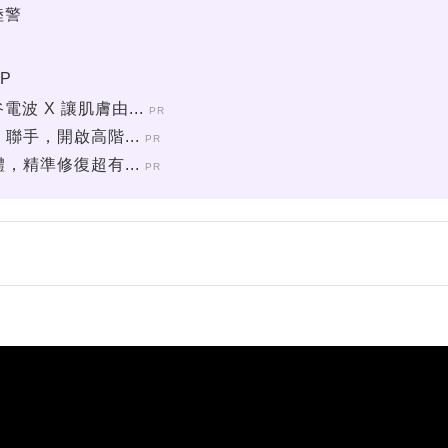
陸警
P
 X 讓肌膚由...
PR
聯手，開啟高階...
PR
，精準修復超有...
PR