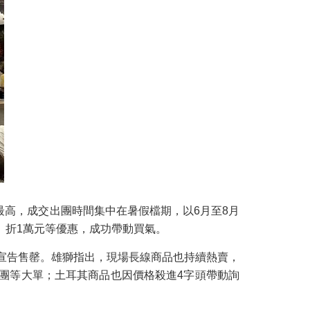
高，成交出團時間集中在暑假檔期，以6月至8月
、折1萬元等優惠，成功帶動買氣。
就宣告售罄。雄獅指出，現場長線商品也持續熱賣，
團等大單；土耳其商品也因價格殺進4字頭帶動詢