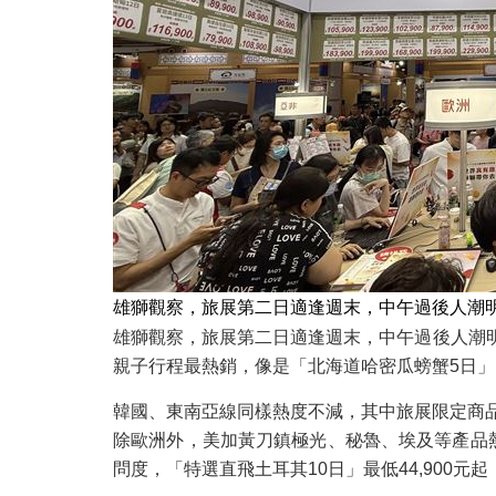
雄獅觀察，旅展第二日適逢週末，中午過後人潮
雄獅觀察，旅展第二日適逢週末，中午過後人潮
親子行程最熱銷，像是「北海道哈密瓜螃蟹5日」
韓國、東南亞線同樣熱度不減，其中旅展限定商品
除歐洲外，美加黃刀鎮極光、秘魯、埃及等產品
問度，「特選直飛土耳其10日」最低44,900元