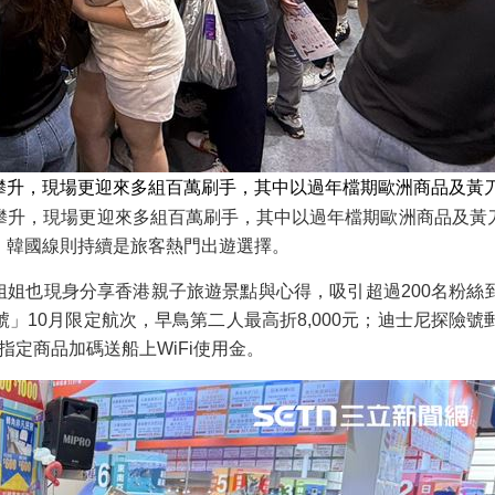
攀升，現場更迎來多組百萬刷手，其中以過年檔期歐洲商品及黃
攀升，現場更迎來多組百萬刷手，其中以過年檔期歐洲商品及黃
、韓國線則持續是旅客熱門出遊選擇。
姐姐也現身分享香港親子旅遊景點與心得，吸引超過200名粉
10月限定航次，早鳥第二人最高折8,000元；迪士尼探險號郵
指定商品加碼送船上WiFi使用金。