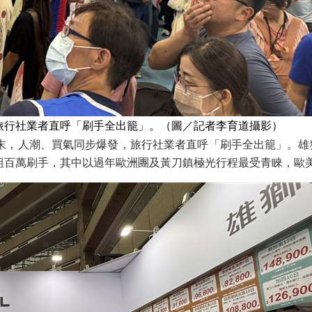
旅行社業者直呼「刷手全出籠」。（圖／記者李育道攝影）
週末，人潮、買氣同步爆發，旅行社業者直呼「刷手全出籠」。雄
組百萬刷手，其中以過年歐洲團及黃刀鎮極光行程最受青睞，歐