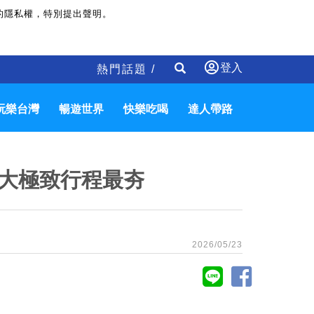
的隱私權，特別提出聲明。
登入
熱門話題 /
玩樂台灣
暢遊世界
快樂吃喝
達人帶路
大極致行程最夯
2026/05/23