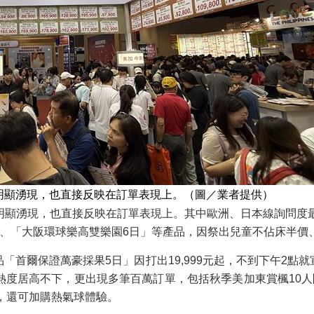
明顯湧現，也直接反映在訂單表現上。（圖／業者提供）
明顯湧現，也直接反映在訂單表現上。其中歐洲、日本線詢問度最
、「大阪環球樂高雙樂園6日」等產品，因祭出兒童不佔床半價
「首爾保證萬豪採果5日」因打出19,999元起，不到下午2點
熱度居高不下，更出現多筆百萬訂單，包括秋季美加東賞楓10人
起，還可加購熱氣球體驗。