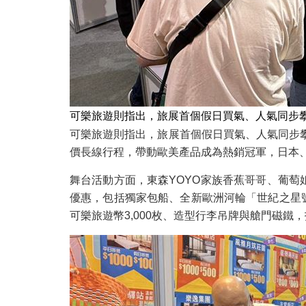
可樂旅遊則指出，旅展首個假日買氣、人氣同步
可樂旅遊則指出，旅展首個假日買氣、人氣同步
價長線行程，帶動歐美產品成為熱銷冠軍，日本
舞台活動方面，東森YOYO家族香蕉哥哥、葡萄
優惠，包括獨家包船、全新歐洲河輪「世紀之星號」
可樂旅遊幣3,000枚、造型行李吊牌與艙門磁鐵，