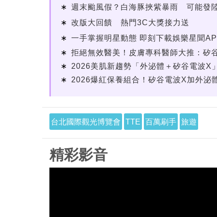
週末颱風假？白海豚挾紫暴雨 可能發
改版大回饋 熱門3C大獎接力送
一手掌握明星動態 即刻下載娛樂星聞AP
拒絕無效醫美！皮膚專科醫師大推：矽谷電波
2026美肌新趨勢「外泌體＋矽谷電波X」
2026爆紅保養組合！矽谷電波X加外泌體
台北國際觀光博覽會
TTE
百萬刷手
旅遊
精彩影音