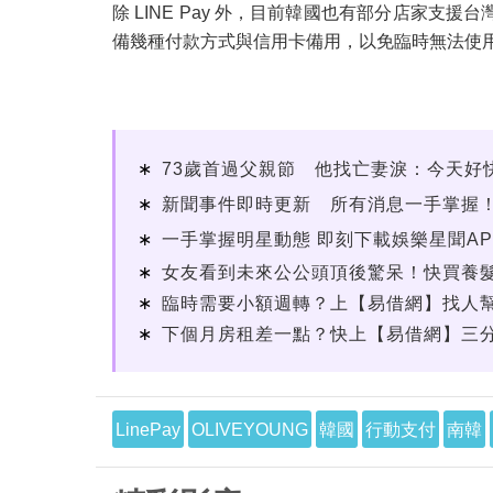
除 LINE Pay 外，目前韓國也有部分店家
備幾種付款方式與信用卡備用，以免臨時無法使
73歲首過父親節 他找亡妻淚：今天好
新聞事件即時更新 所有消息一手掌握
一手掌握明星動態 即刻下載娛樂星聞AP
女友看到未來公公頭頂後驚呆！快買養
臨時需要小額週轉？上【易借網】找人
下個月房租差一點？快上【易借網】三
LinePay
OLIVEYOUNG
韓國
行動支付
南韓