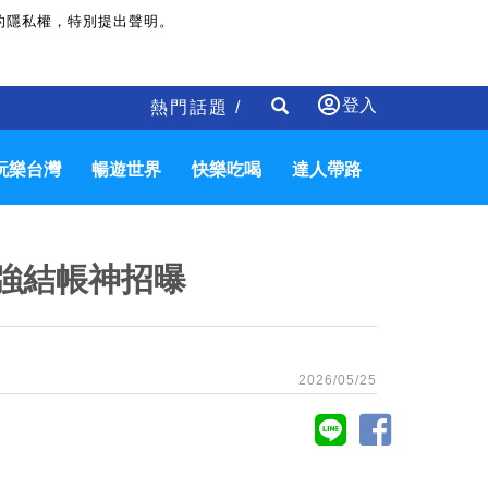
的隱私權，特別提出聲明。
登入
熱門話題 /
玩樂台灣
暢遊世界
快樂吃喝
達人帶路
 超強結帳神招曝
2026/05/25