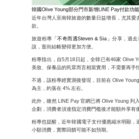
韓國Olive Young部分門市新增LINE Pay
近年台灣人至南韓旅遊的數量日益增長，尤其愛去當地最有
款。
旅遊粉專
「不奇而遇Steven & Sia」
分享，過去
說，逛街結帳變得更加方便。
粉專指出，自5月18日起，全韓已有46家 Oliv
美妝、保養品的民眾而言相當實用，不需要再手
不過，該粉專經實測後發現，目前在 Olive You
為主，約落在 4% 左右。
此外，雖然 LINE Pay 官網已將 Olive
企劃，消費者須達指定消費門檻後才能額外享有
粉專也提醒，近年韓國電子支付優惠縮水明顯，過
小額消費，實際回饋可能不如預期。