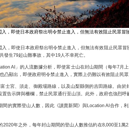
闖入，即使日本政府祭出明令禁止進入，但無法有效阻止民眾冒
闖入，即使日本政府祭出明令禁止進入，但無法有效阻止民眾冒
間共發生79起山難事故，其中19人不幸死亡。
ation AI」的人流數據分析，即使富士山在封山期間（每年7月
查也凸顯出，即便政府明令禁止進入，實際上仍難以有效阻止民眾
的富士宮、須走、御殿場路線，以及山梨縣側的吉田路線。由於
目設置告示牌與柵欄，禁止民眾通行至山頂。此外，政府也強烈呼
實際登山人數，因此《讀賣新聞》與Location AI合作，利
020年之外，每年封山期間的登山人數推估約在8,000至1萬2