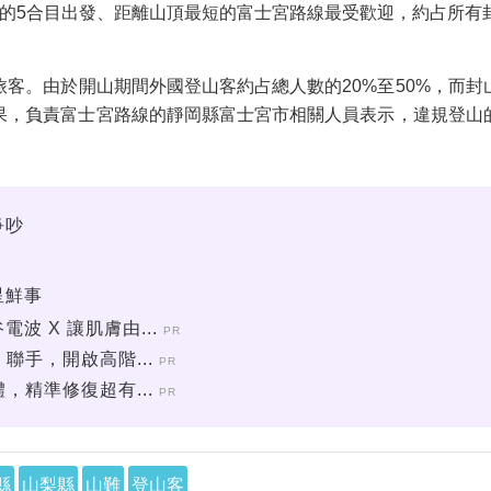
的5合目出發、距離山頂最短的富士宮路線最受歡迎，約占所有
客。由於開山期間外國登山客約占總人數的20%至50%，而
果，負責富士宮路線的靜岡縣富士宮市相關人員表示，違規登山
爭吵
！
星鮮事
 X 讓肌膚由...
PR
聯手，開啟高階...
PR
，精準修復超有...
PR
縣
山梨縣
山難
登山客