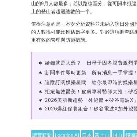
山的9月人數最多；若以路線區分，從可開車抵達
上的登山者超過總數的一半。
值得注意的是，本次分析資料並未納入訪日外國旅
的人數很可能比推估數字更多。對於這項調查結
更有效的管理與防範措施。
給錢就是大爺？ 日母子因孝親費激烈
新聞事件即時更新 所有消息一手掌握
追蹤訂閱娛樂星聞 給你最即時的娛樂
拒絕無效醫美！皮膚專科醫師大推：矽谷電波
2026美肌新趨勢「外泌體＋矽谷電波X」
2026爆紅保養組合！矽谷電波X加外泌體
讀賣新聞
Location AI
日本
富士山
封山
靜岡