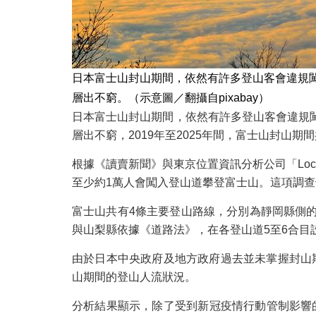
日本富士山封山期間，依然有許多登山客會違規
層出不窮。（示意圖／翻攝自pixabay）
日本富士山封山期間，依然有許多登山客會違規
層出不窮，2019年至2025年間，富士山封山期
根據《讀賣新聞》與東京位置資訊分析公司「Loc
至少約1萬人會闖入登山道攀登富士山。這項調
富士山共有4條主要登山路線，分別為靜岡縣側
與山梨縣依據《道路法》，在各登山道5至6合
由於日本中央政府及地方政府過去並未掌握封山期間的
山期間的登山人流狀況。
分析結果顯示，除了受到新冠疫情行動管制影響的2