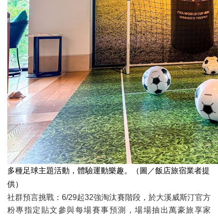
多種足球主題活動，體驗運動樂趣。（圖／飯店旅宿業者提
供）
社群預言挑戰：6/29起32強淘汰賽階段，於大溪威斯汀官方
粉專指定貼文參與每場賽事預測，場場抽出萬豪旅享家