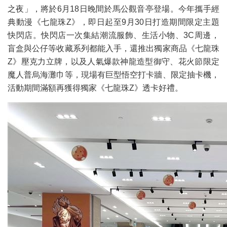
之夜」，將於6月18日晚間於馬公觀音亭登場。今年攜手經
典動漫《七龍珠Z》，即日起至9月30日打造期間限定主題
快閃店。快閃店一次集結潮流服飾、生活小物、3C周邊，
盲盒與公仔等收藏系列都能入手，還推出獨家商品《七龍珠
Z》壓克力立牌，以及人氣爆款神龍造型御守、花火節限定
魔人普烏海灘巾等，現場有巨型悟空打卡牆、限定抽卡機，
活動期間滿額再獲得獨家《七龍珠Z》透卡好禮。