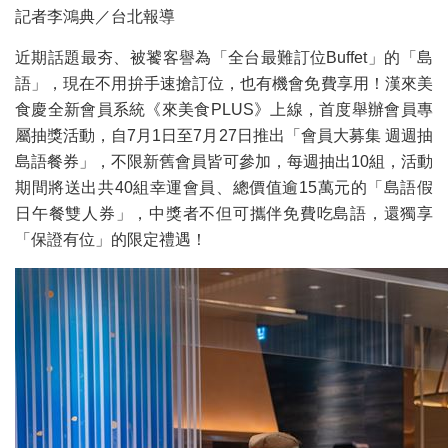
記者李鴻典／台北報導
近期話題最夯、被饕客譽為「全台最難訂位Buffet」的「島
語」，現在不用拚手速搶訂位，也有機會免費享用！漢來美
食慶全新會員系統《來美食PLUS》上線，首度舉辦會員專
屬抽獎活動，自7月1日至7月27日推出「會員大募集 週週抽
島語餐券」，不限新舊會員皆可參加，每週抽出10組，活動
期間將送出共40組幸運會員、總價值逾15萬元的「島語假
日午餐雙人券」，中獎者不但可攜伴免費吃島語，還獨享
「保證有位」的限定禮遇！