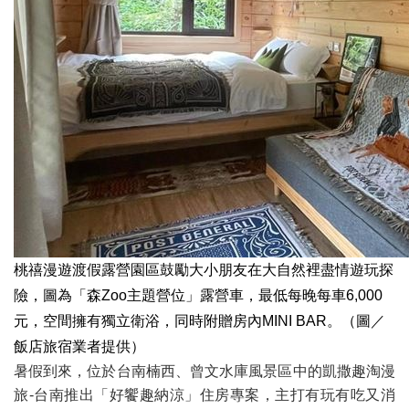
桃禧漫遊渡假露營園區鼓勵大小朋友在大自然裡盡情遊玩探
險，圖為「森Zoo主題營位」露營車，最低每晚每車6,000
元，空間擁有獨立衛浴，同時附贈房內MINI BAR。（圖／
飯店旅宿業者提供）
暑假到來，位於台南楠西、曾文水庫風景區中的凱撒趣淘漫
旅-台南推出「好饗趣納涼」住房專案，主打有玩有吃又消