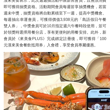
漢來美食表示，此次週週抽活動不限新舊會員，且無須消費
即可獲得抽獎資格。活動期間會員每週皆享抽獎機會，若當
週未中獎，抽獎資格將自動累積至下一週，提高中獎機會。
每週抽出幸運會員，可獲得價值3,938元的「島語假日午餐
雙人券」，中獎會員可於10月指定週六午餐時段使用，並可
於領獎時選擇用餐分店，享有更便利的用餐安排。此外，新
會員於《來美食PLUS》完成綁定註冊後，即可獲得「100
元漢來美食餐飲抵用券」入會禮，享受會員專屬優惠。