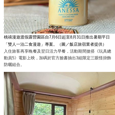
桃禧漫遊渡假露營園區自7月6日起至8月31日推出暑期平日
「雙人一泊二食漫遊」專案。（圖／飯店旅宿業者提供）
入住旅客再享晚餐及翌日活力早餐，活動期間搶搭《玩具總
動員5》電影上映，加碼於官方臉書抽出3組限定三眼怪掛飾
防曬組合。