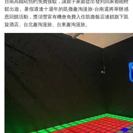
台南高鐵站預約免費接駁，讓親子家庭從出發到回家都能輕
鬆出遊。暑假適逢十週年的凱撒趣淘漫旅-台南還將舉辦感
恩回饋活動，獎項豐富有機會免費入住凱撒飯店連鎖旗下凱
旋酒店、台北趣淘漫旅、台東趣淘漫旅。