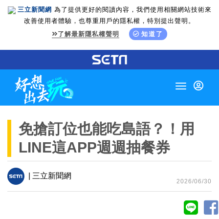
三立新聞網
為了提供更好的閱讀內容，我們使用相關網站技術來
改善使用者體驗，也尊重用戶的隱私權，特別提出聲明。
了解最新隱私權聲明
知道了
Toggle
navigation
免搶訂位也能吃島語？！用
LINE這APP週週抽餐券
| 三立新聞網
2026/06/30