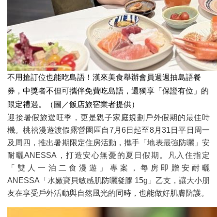
不用搶訂位也能吃島語！漢來美食舉辦會員週週抽島語餐
券，中獎者不但可攜伴免費吃島語，還獨享「保證有位」的
限定禮遇。（圖／飯店旅宿業者提供）
迎接暑假旅遊旺季，更是親子家庭規劃戶外假期的最佳時
機。桃禧漫遊渡假露營園區自7月6日起至8月31日平日周一
及周四，推出暑期限定住房活動，攜手「地表最強防曬」安
耐曬ANESSA，打造安心無憂的夏日假期。凡入住指定
「雙人一泊二食漫遊」專案，每房即贈安耐曬
ANESSA「水嫩寶貝敏感肌防曬凝膠 15g」乙支，讓大小朋
友在享受戶外活動與自然風光的同時，也能做好肌膚防護。