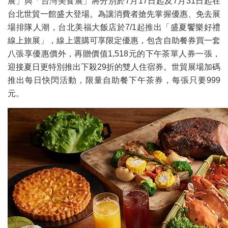
展」與「台灣美食展」將分別於7月17日起及7月31日起在
台北世貿一館盛大登場。為讓消費者搶先掌握優惠、免去展
場排隊人潮，台北美福大飯店於7/1起推出「盛夏饗樂好禮
線上旅展」，線上選購可享限定優惠，包含自助餐券買一套
八張享優惠價外，再贈價值1,518元的下午茶單人券一張，
迎接夏日更特別推出下殺29折的雙人住宿券。世貿展場加碼
推出每日快閃活動，限量自助餐下午茶券，每張只要999
元。