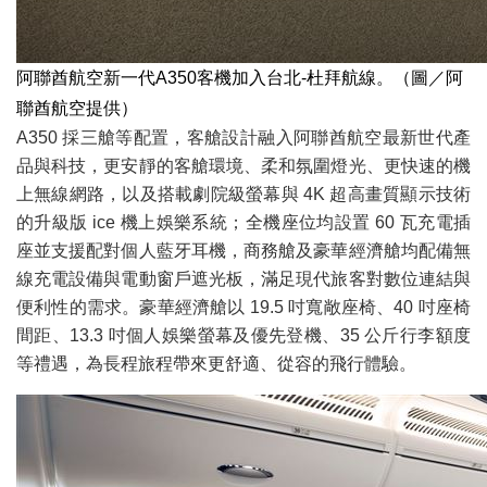
阿聯酋航空新一代A350客機加入台北-杜拜航線。（圖／阿
聯酋航空提供）
A350 採三艙等配置，客艙設計融入阿聯酋航空最新世代產
品與科技，更安靜的客艙環境、柔和氛圍燈光、更快速的機
上無線網路，以及搭載劇院級螢幕與 4K 超高畫質顯示技術
的升級版 ice 機上娛樂系統；全機座位均設置 60 瓦充電插
座並支援配對個人藍牙耳機，商務艙及豪華經濟艙均配備無
線充電設備與電動窗戶遮光板，滿足現代旅客對數位連結與
便利性的需求。豪華經濟艙以 19.5 吋寬敞座椅、40 吋座椅
間距、13.3 吋個人娛樂螢幕及優先登機、35 公斤行李額度
等禮遇，為長程旅程帶來更舒適、從容的飛行體驗。