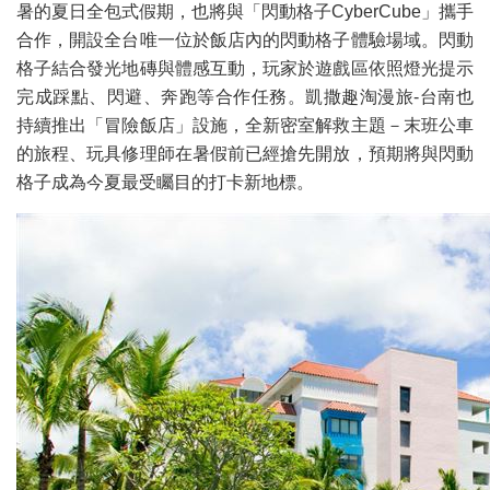
暑的夏日全包式假期，也將與「閃動格子CyberCube」攜手
合作，開設全台唯一位於飯店內的閃動格子體驗場域。閃動
格子結合發光地磚與體感互動，玩家於遊戲區依照燈光提示
完成踩點、閃避、奔跑等合作任務。凱撒趣淘漫旅-台南也
持續推出「冒險飯店」設施，全新密室解救主題－末班公車
的旅程、玩具修理師在暑假前已經搶先開放，預期將與閃動
格子成為今夏最受矚目的打卡新地標。