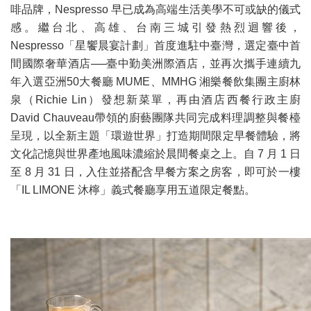
啡品牌，Nespresso 早已成為高端生活美學不可或缺的儀式
感。繼台北、高雄、台南三城引發熱烈迴響後，
Nespresso「星饗晨宴計劃」首度進駐中臺灣，選定臺中首
間國際奢華酒店──臺中勤美洲際酒店，並再次攜手連續九
年入選亞洲50大餐廳 MUME、MMHG 湘樂餐飲集團主廚林
泉（Richie Lin）發想新菜單，再由酒店西餐行政主廚
David Chauveau帶領的廚藝團隊共同完成料理調整與餐檯
呈現，以全新主題「環遊世界」打造期間限定早餐體驗，將
文化記憶與世界產地風味濃縮於晨間餐桌之上。自 7 月 1 日
至 8 月 31 日，入住並搭配含早餐方案之房客，即可於一樓
「IL LIMONE 沐檸」義式餐廳享用五道限定餐點。