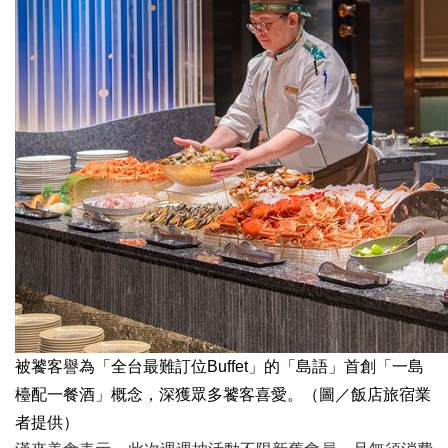
被饕客譽為「全台最難訂位Buffet」的「島語」首創「一島
檯配一餐酒」概念，深獲眾多饕客喜愛。（圖／飯店旅宿業
者提供）