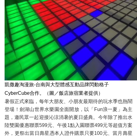
凱撒趣淘漫旅-台南與大型體感互動品牌閃動格子
CyberCube合作。（圖／飯店旅宿業者提供）
暑假正式來臨，每年大朋友、小朋友最期待的玩水季也熱鬧
登場！劍湖山世界水樂園全面開放，以「Fun浪一夏」為主
題，邀民眾一起迎接沁涼消暑的夏日盛典。今年除了推出水
陸雙園優惠聯票599元、午後1點入園聯票499元等超值方案
外，更祭出當日壽星憑本人證件購票只要100元、當月壽星