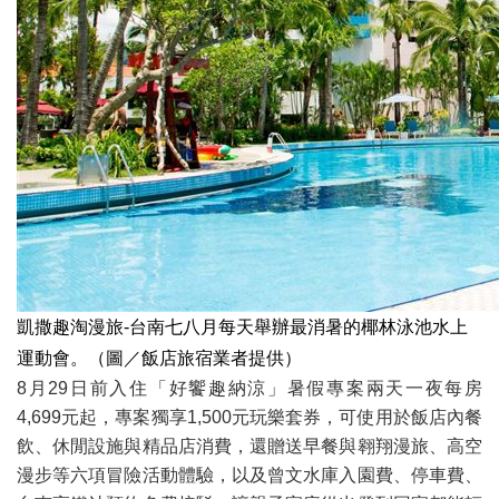
凱撒趣淘漫旅-台南七八月每天舉辦最消暑的椰林泳池水上
運動會。（圖／飯店旅宿業者提供）
8月29日前入住「好饗趣納涼」暑假專案兩天一夜每房
4,699元起，專案獨享1,500元玩樂套券，可使用於飯店內餐
飲、休閒設施與精品店消費，還贈送早餐與翱翔漫旅、高空
漫步等六項冒險活動體驗，以及曾文水庫入園費、停車費、