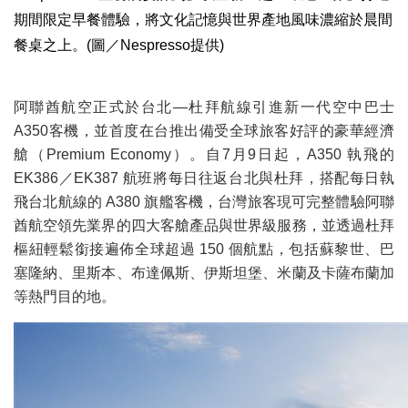
期間限定早餐體驗，將文化記憶與世界產地風味濃縮於晨間
餐桌之上。(圖／Nespresso提供)
阿聯酋航空正式於台北—杜拜航線引進新一代空中巴士
A350客機，並首度在台推出備受全球旅客好評的豪華經濟
艙（Premium Economy）。自7月9日起，A350 執飛的
EK386／EK387 航班將每日往返台北與杜拜，搭配每日執
飛台北航線的 A380 旗艦客機，台灣旅客現可完整體驗阿聯
酋航空領先業界的四大客艙產品與世界級服務，並透過杜拜
樞紐輕鬆銜接遍佈全球超過 150 個航點，包括蘇黎世、巴
塞隆納、里斯本、布達佩斯、伊斯坦堡、米蘭及卡薩布蘭加
等熱門目的地。