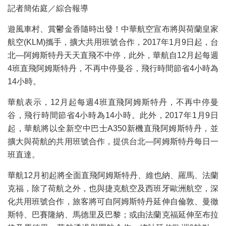
記者簡佑庭／綜合報導
遊風車村、賞鬱金香隨時出發！中華航空宣布將與荷蘭皇家
航空(KLM)攜手，擴大共用班號合作，2017年1月9日起，台
北—阿姆斯特丹天天直飛不中停，此外，華航自12月起每週
4班直飛阿姆斯特丹，不再中停曼谷，飛行時間節省4小時為
14小時。
華航表示，12月起每週4班直飛阿姆斯特丹，不再中停曼
谷，飛行時間節省4小時為14小時。此外，2017年1月9日
起，華航將以全新空中巴士A350新機直飛阿姆斯特丹，並
擴大與荷航的共用班號合作，提供台北—阿姆斯特丹每日一
班直達。
華航12月初起將全面直飛阿姆斯特丹、維也納、羅馬、法蘭
克福，除了荷航之外，也與捷克航空及西班牙歐洲航空，深
化共用班號合作，旅客將可自阿姆斯特丹延伸自倫敦、曼徹
斯特、巴賽隆納、馬德里及巴黎；或由法蘭克福延伸至布拉