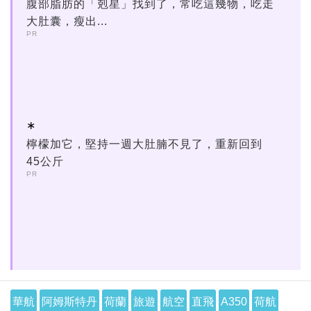
腹部脂肪的「剋星」找到了，常吃這幾物，吃走
大肚囊，瘦出...
PR
檸檬加它，堅持一週大肚腩不見了，重新回到
45公斤
PR
華航
阿姆斯特丹
荷蘭
旅遊
航空
直飛
A350
荷航