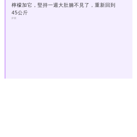
檸檬加它，堅持一週大肚腩不見了，重新回到
45公斤
PR
澳洲
旅遊
布里斯本
煙火
南岸
節慶活動