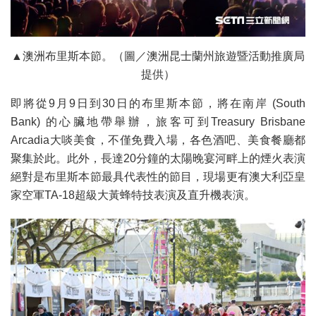
▲澳洲布里斯本節。（圖／澳洲昆士蘭州旅遊暨活動推廣局
提供）
即將從9月9日到30日的布里斯本節，將在南岸 (South
Bank) 的心臟地帶舉辦，旅客可到Treasury Brisbane
Arcadia大啖美食，不僅免費入場，各色酒吧、美食餐廳都
聚集於此。此外，長達20分鐘的太陽晚宴河畔上的煙火表演
絕對是布里斯本節最具代表性的節目，現場更有澳大利亞皇
家空軍TA-18超級大黃蜂特技表演及直升機表演。