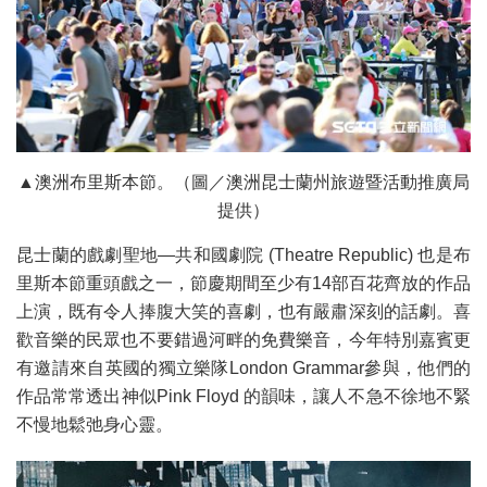
▲澳洲布里斯本節。（圖／澳洲昆士蘭州旅遊暨活動推廣局
提供）
昆士蘭的戲劇聖地—共和國劇院 (Theatre Republic) 也是布
里斯本節重頭戲之一，節慶期間至少有14部百花齊放的作品
上演，既有令人捧腹大笑的喜劇，也有嚴肅深刻的話劇。喜
歡音樂的民眾也不要錯過河畔的免費樂音，今年特別嘉賓更
有邀請來自英國的獨立樂隊London Grammar參與，他們的
作品常常透出神似Pink Floyd 的韻味，讓人不急不徐地不緊
不慢地鬆弛身心靈。