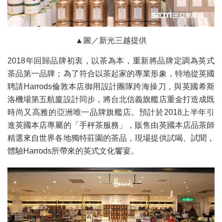
▲圖／新光三越提供
2018年回歸品牌初衷，以茶為本，重新將品牌定調為英式
茶品第一品牌；為了符合以茶起家的專業形象，特地從英國
聘請Harrods倫敦本店御用設計團隊跨海操刀，與英國希斯
洛機場第五航廈設計同步，將台北信義旗艦店重金打造成既
時尚又高雅的亞洲唯一品牌旗艦店。預計於2018上半年引
進英國本店專屬的「手秤茶服務」，販售由英國本店品茶師
精選來自世界各地獨特莊園的茶品，現場提供試喝、試聞，
體驗Harrods所帶來的英式文化饗宴。