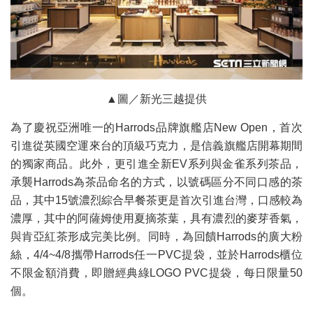
▲圖／新光三越提供
為了慶祝亞洲唯一的Harrods品牌旗艦店New Open，首次
引進從英國空運來台的頂級巧克力，是信義旗艦店開幕期間
的獨家商品。此外，更引進全新EV系列與金雀系列茶品，
承襲Harrods為茶品命名的方式，以號碼區分不同口感的茶
品，其中15號濃烈綜合早餐茶更是首次引進台灣，口感較為
濃厚，其中的阿薩姆使用夏摘茶葉，具有濃烈的麥芽香氣，
與肯亞紅茶形成完美比例。同時，為回饋Harrods的廣大粉
絲，4/4~4/8攜帶Harrods任一PVC提袋，並於Harrods櫃位
不限金額消費，即贈經典綠LOGO PVC提袋，每日限量50
個。