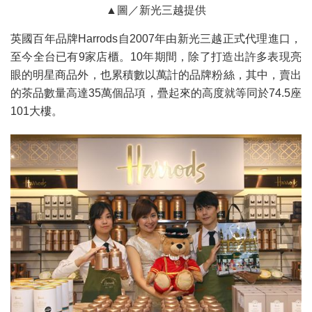
▲圖／新光三越提供
英國百年品牌Harrods自2007年由新光三越正式代理進口，
至今全台已有9家店櫃。10年期間，除了打造出許多表現亮
眼的明星商品外，也累積數以萬計的品牌粉絲，其中，賣出
的茶品數量高達35萬個品項，疊起來的高度就等同於74.5座
101大樓。