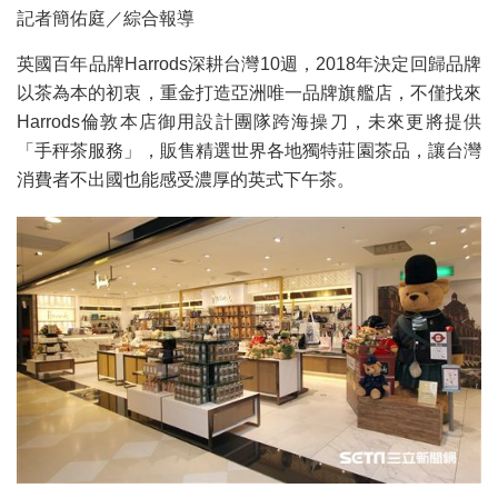
記者簡佑庭／綜合報導
英國百年品牌Harrods深耕台灣10週，2018年決定回歸品牌
以茶為本的初衷，重金打造亞洲唯一品牌旗艦店，不僅找來
Harrods倫敦本店御用設計團隊跨海操刀，未來更將提供
「手秤茶服務」，販售精選世界各地獨特莊園茶品，讓台灣
消費者不出國也能感受濃厚的英式下午茶。