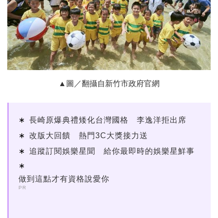
▲圖／翻攝自新竹市政府官網
長崎原爆典禮矮化台灣國格 李逸洋拒出席
改版大回饋 熱門3C大獎接力送
追蹤訂閱娛樂星聞 給你最即時的娛樂星鮮事
做到這點才有資格說愛你
PR