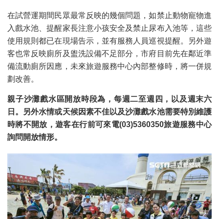
在試營運期間民眾最常反映的幾個問題，如禁止動物寵物進
入戲水池、提醒家長注意小孩安全及禁止尿布入池等，這些
使用規則都已在現場告示，並有服務人員巡視提醒。另外遊
客也常反映廁所及盥洗設備不足部分，市府目前先在鄰近準
備流動廁所因應，未來旅遊服務中心內部整修時，將一併規
劃改善。
親子沙灘戲水區開放時段為，每週二至週四，以及週末六
日。另外水情或天候因素不佳以及沙灘戲水池需要特別維護
時將不開放，遊客在行前可來電(03)5360350旅遊服務中心
詢問開放情形。