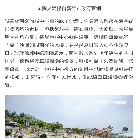
▲圖／翻攝自新竹市政府官網
設置於南寮旅服中心前的親子沙灘，匯集過去散落在港區被
民眾忽略的素材，包括繫船柱、踏石跨橋、大螃蟹、大烏龜
與大章魚石雕，搭配旅服中心藍白建築、棕櫚樹重新配景，
「親子沙灘如同南寮的冰棒，在炎炎夏日讓人忍不住想咬一
口」設計師郭中端老師表示，南寮戲水是5、6年級生的共同
回憶，透過將停車場周邊的造景，移植到親子沙灘周邊，陪
伴孩童一起玩耍，旅服中心後方的防風林也新植易吸引蝴蝶
的植被，未來這裡不僅可以玩水，還能騎單車漫遊蝴蝶廊
道。