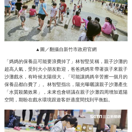
▲圖／翻攝自新竹市政府官網
「媽媽的保養品可能要浪費掉了」林智堅笑稱，親子沙灘的
超高人氣，受到大小朋友歡迎，爸爸媽媽常帶著孩子來親子
沙灘戲水，有時候太陽很大，「可能讓媽媽辛苦擦一個月的
保養品都白費了」。林智堅指出，陽光曝曬讓親子沙灘產生
「水質殺菌效果」，未來也會研議在親子沙灘四周增加遮陽
空間，期盼在戲水環境跟遊客舒適度間找到平衡點。