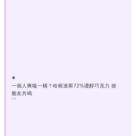
一個人爽嗑一桶？哈根達斯72%濃醇巧克力 掀
脆友共鳴
PR