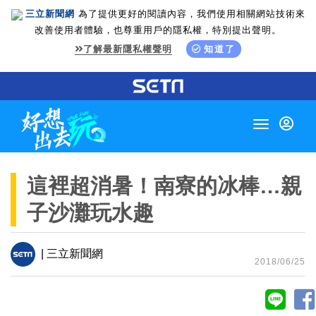
三立新聞網
為了提供更好的閱讀內容，我們使用相關網站技術來
改善使用者體驗，也尊重用戶的隱私權，特別提出聲明。
了解最新隱私權聲明
知道了
Toggle
navigation
這裡超消暑！南寮的冰棒…親
子沙灘玩水趣
| 三立新聞網
2018/06/25