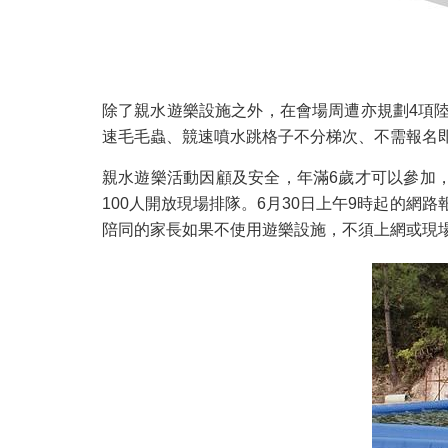
除了親水遊樂設施之外，在會場周遭亦規劃4項
速毛毛蟲、競速噴水跳格子不分梯次、不需報名
親水遊樂活動因顧及安全，年滿6歲才可以參加，每
100人開放現場排隊。6月30日上午9時起的網
陪同的家長如果不使用遊樂設施，不須上網或現