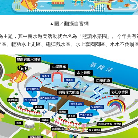
▲圖／翻攝自官網
讚為主題，其中親水遊樂活動就命名為「熊讚水樂園」。今年共有9
IY區、輕功水上走區、砲彈戲水區、水上套圈圈區、水水不倒翁