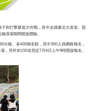
格子和打擊暴龍大作戰，其中走跳臺北大富翁、競
設施清場期間開放體驗。
0分鐘、各400個名額，其中300人採網路報名，
場，另外的150名預定7月6日上午9時開放報名。