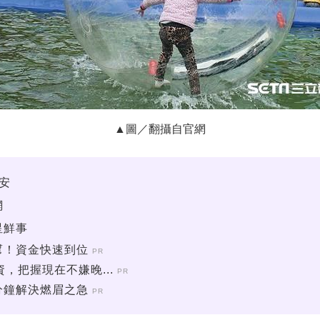
▲圖／翻攝自官網
安
網
星鮮事
幫！資金快速到位
PR
，把握現在不嫌晚...
PR
分鐘解決燃眉之急
PR