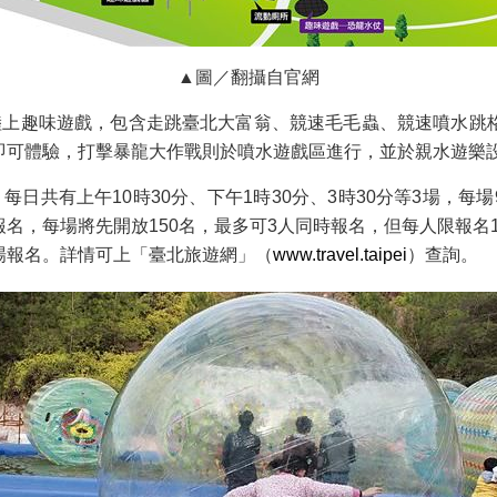
▲圖／翻攝自官網
陸上趣味遊戲，包含走跳臺北大富翁、競速毛毛蟲、競速噴水跳
即可體驗，打擊暴龍大作戰則於噴水遊戲區進行，並於親水遊樂
日共有上午10時30分、下午1時30分、3時30分等3場，每場9
路報名，每場將先開放150名，最多可3人同時報名，但每人限報名1
場報名。詳情可上「臺北旅遊網」（
www.travel.taipei
）查詢。