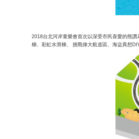
2018台北河岸童樂會首次以深受市民喜愛的熊
梯、彩虹水滑梯、 挑戰偉大航道區、海盜異想D