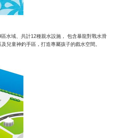
區水域、共計12種親水設施， 包含暴龍對戰水滑
區及兒童神釣手區，打造專屬孩子的戲水空間。