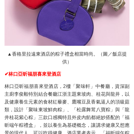
▲香格里拉遠東酒店的粽子禮盒相當時尚。（圖／飯店提
供）
✔林口亞昕福朋喜來登酒店
林口亞昕福朋喜來登酒店，2樓「聚味軒」中餐廳，資深副
主廚李俊毅特別結合餐廳江浙主題東坡肉、桂花與龍井，以
及健康養生元素的食材紅藜麥、鷹嘴豆及香氣逼人的頂級菇
類，設計「聚味東坡鮮肉粽」、「松露舞茸八寶粽」與「龍
井桂花紫心粽」三款口感獨特且外皮內餡都絕妙搭配的「福
昕端午粽禮盒」，並以養生為基礎概念，讓講求健康又想應
景的現代人，可以吃得健康。酒店業者表示，「福昕端午粽