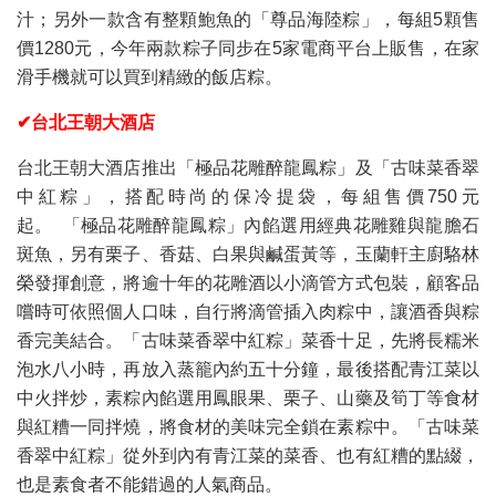
汁；另外一款含有整顆鮑魚的「尊品海陸粽」，每組5顆售
價1280元，今年兩款粽子同步在5家電商平台上販售，在家
滑手機就可以買到精緻的飯店粽。
✔台北王朝大酒店
台北王朝大酒店推出「極品花雕醉龍鳳粽」及「古味菜香翠
中紅粽」，搭配時尚的保冷提袋，每組售價750元
起。 「極品花雕醉龍鳳粽」內餡選用經典花雕雞與龍膽石
斑魚，另有栗子、香菇、白果與鹹蛋黃等，玉蘭軒主廚駱林
榮發揮創意，將逾十年的花雕酒以小滴管方式包裝，顧客品
嚐時可依照個人口味，自行將滴管插入肉粽中，讓酒香與粽
香完美結合。「古味菜香翠中紅粽」菜香十足，先將長糯米
泡水八小時，再放入蒸籠內約五十分鐘，最後搭配青江菜以
中火拌炒，素粽內餡選用鳳眼果、栗子、山藥及筍丁等食材
與紅糟一同拌燒，將食材的美味完全鎖在素粽中。「古味菜
香翠中紅粽」從外到內有青江菜的菜香、也有紅糟的點綴，
也是素食者不能錯過的人氣商品。