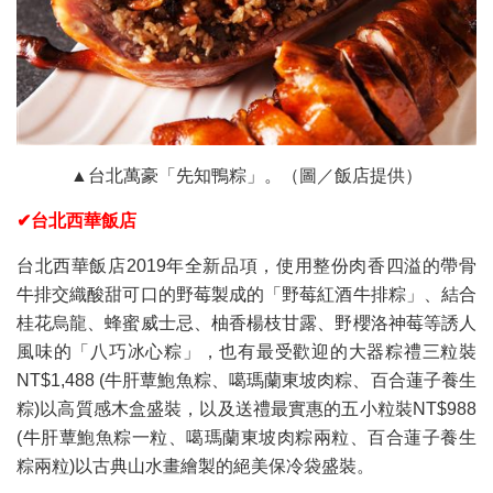
▲台北萬豪「先知鴨粽」。（圖／飯店提供）
✔台北西華飯店
台北西華飯店2019年全新品項，使用整份肉香四溢的帶骨
牛排交織酸甜可口的野莓製成的「野莓紅酒牛排粽」、結合
桂花烏龍、蜂蜜威士忌、柚香楊枝甘露、野櫻洛神莓等誘人
風味的「八巧冰心粽」，也有最受歡迎的大器粽禮三粒裝
NT$1,488 (牛肝蕈鮑魚粽、噶瑪蘭東坡肉粽、百合蓮子養生
粽)以高質感木盒盛裝，以及送禮最實惠的五小粒裝NT$988
(牛肝蕈鮑魚粽一粒、噶瑪蘭東坡肉粽兩粒、百合蓮子養生
粽兩粒)以古典山水畫繪製的絕美保冷袋盛裝。