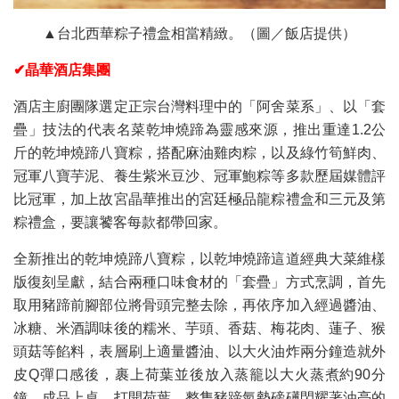
▲台北西華粽子禮盒相當精緻。（圖／飯店提供）
✔晶華酒店集團
酒店主廚團隊選定正宗台灣料理中的「阿舍菜系」、以「套
疊」技法的代表名菜乾坤燒蹄為靈感來源，推出重達1.2公
斤的乾坤燒蹄八寶粽，搭配麻油雞肉粽，以及綠竹筍鮮肉、
冠軍八寶芋泥、養生紫米豆沙、冠軍鮑粽等多款歷屆媒體評
比冠軍，加上故宮晶華推出的宮廷極品龍粽禮盒和三元及第
粽禮盒，要讓饕客每款都帶回家。
全新推出的乾坤燒蹄八寶粽，以乾坤燒蹄這道經典大菜維樣
版復刻呈獻，結合兩種口味食材的「套疊」方式烹調，首先
取用豬蹄前腳部位將骨頭完整去除，再依序加入經過醬油、
冰糖、米酒調味後的糯米、芋頭、香菇、梅花肉、蓮子、猴
頭菇等餡料，表層刷上適量醬油、以大火油炸兩分鐘造就外
皮Q彈口感後，裹上荷葉並後放入蒸籠以大火蒸煮約90分
鐘，成品上桌、打開荷葉，整隻豬蹄氣勢磅礡閃耀著油亮的