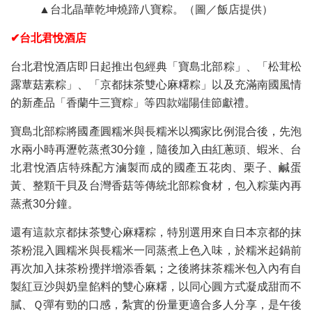
▲台北晶華乾坤燒蹄八寶粽。（圖／飯店提供）
✔台北君悅酒店
台北君悅酒店即日起推出包經典「寶島北部粽」、「松茸松
露蕈菇素粽」、「京都抹茶雙心麻糬粽」以及充滿南國風情
的新產品「香蘭牛三寶粽」等四款端陽佳節獻禮。
寶島北部粽將國產圓糯米與長糯米以獨家比例混合後，先泡
水兩小時再瀝乾蒸煮30分鐘，隨後加入由紅蔥頭、蝦米、台
北君悅酒店特殊配方滷製而成的國產五花肉、栗子、鹹蛋
黃、整顆干貝及台灣香菇等傳統北部粽食材，包入粽葉內再
蒸煮30分鐘。
還有這款京都抹茶雙心麻糬粽，特別選用來自日本京都的抹
茶粉混入圓糯米與長糯米一同蒸煮上色入味，於糯米起鍋前
再次加入抹茶粉攪拌增添香氣；之後將抹茶糯米包入內有自
製紅豆沙與奶皇餡料的雙心麻糬，以同心圓方式凝成甜而不
膩、Ｑ彈有勁的口感，紮實的份量更適合多人分享，是午後