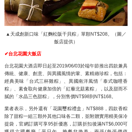
▲天成創新口味「紅麴松阪干貝粽」單顆NT$208。（圖／
飯店提供）
✔台北花園大飯店
台北花園大酒店即日起至2019/06/03於端午節推出四款兼具
傳統、健康、創意、與異國風情的葷、素精緻珍粽，包括：
經典美味「台式三杯雞粽」、異國南洋風情「泰式咖哩香
粽」、素食取向健康加倍的「紅藜北菇素粽」，以及甜而不
膩的「水晶三色甜粽」，分別售價NT$98到NT$168。
業者表示，另外還有「花園璽粽禮盒」NT$888，四款香粽
除了甜粽一組三顆外其他口味各二顆，並附贈實用精美保冷
提袋，官網訂購可享95折優惠，訂購折扣後滿NT$6,000可
獲得六國餐廳「平日午、晚餐兌換券」兩張(每張價值