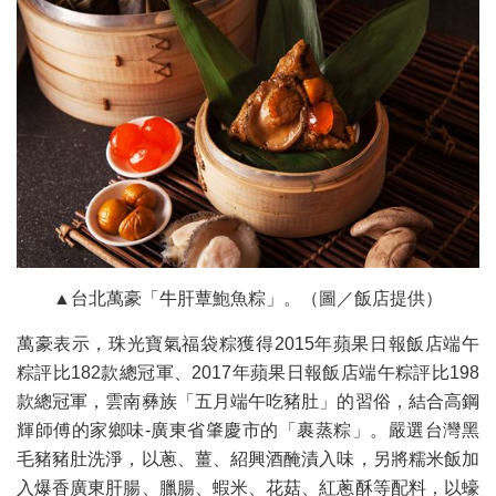
▲台北萬豪「牛肝蕈鮑魚粽」。（圖／飯店提供）
萬豪表示，珠光寶氣福袋粽獲得2015年蘋果日報飯店端午
粽評比182款總冠軍、2017年蘋果日報飯店端午粽評比198
款總冠軍，雲南彝族「五月端午吃豬肚」的習俗，結合高鋼
輝師傅的家鄉味-廣東省肇慶市的「裹蒸粽」。嚴選台灣黑
毛豬豬肚洗淨，以蔥、薑、紹興酒醃漬入味，另將糯米飯加
入爆香廣東肝腸、臘腸、蝦米、花菇、紅蔥酥等配料，以蠔