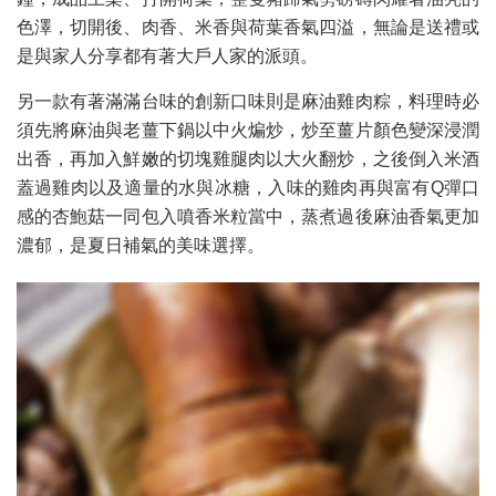
色澤，切開後、肉香、米香與荷葉香氣四溢，無論是送禮或
是與家人分享都有著大戶人家的派頭。
另一款有著滿滿台味的創新口味則是麻油雞肉粽，料理時必
須先將麻油與老薑下鍋以中火煸炒，炒至薑片顏色變深浸潤
出香，再加入鮮嫩的切塊雞腿肉以大火翻炒，之後倒入米酒
蓋過雞肉以及適量的水與冰糖，入味的雞肉再與富有Q彈口
感的杏鮑菇一同包入噴香米粒當中，蒸煮過後麻油香氣更加
濃郁，是夏日補氣的美味選擇。