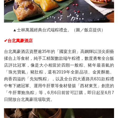
▲士林萬麗經典台式端粽禮盒。（圖／飯店提供）
✔台北萬豪酒店
台北萬豪酒店資歷逾35年的「國宴主廚」高鋼輝以頂尖廚藝
揉合上等食材，純手工精製數款端午粽禮，數度勇奪全台飯
店評比冠軍，像是大小相當於四顆一般粽、豬年最喜氣的
「珠光寶氣」豬肚粽，還有2019年全新品項、金黃酥脆、
肉香四溢的「先知鴨粽」，以及全台四大通路共631款粽禮
中奪下總冠軍、運用牛肝蕈等食材發揚「西材東烹」創意的
「牛肝蕈鮑魚粽」等，6月6日前皆可訂購，即日起至6月7
日開放台北萬豪現場取貨。