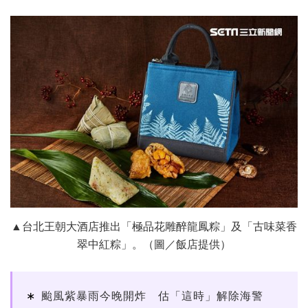
▲台北王朝大酒店推出「極品花雕醉龍鳳粽」及「古味菜香
翠中紅粽」。（圖／飯店提供）
颱風紫暴雨今晚開炸 估「這時」解除海警