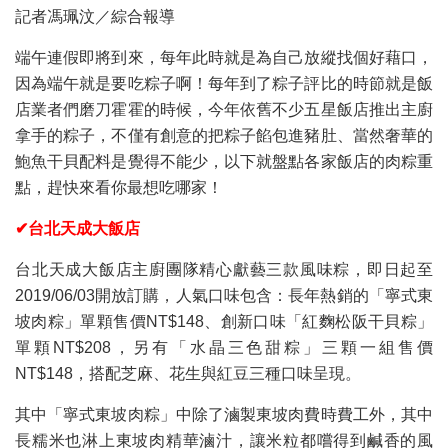
記者馮珮汶／綜合報導
端午連假即將到來，每年此時就是為自己放縱找個好藉口，
因為端午就是要吃粽子啊！每年到了粽子評比的時節就是飯
店業者們磨刀霍霍的時候，今年依舊不少五星飯店推出主廚
拿手的粽子，不僅有創意的把粽子餡包進豬肚、當然奢華的
鮑魚干貝配料是覺得不能少，以下就盤點各家飯店的肉粽重
點，趕快來看你最想吃哪家！
✔台北天成大飯店
台北天成大飯店主廚團隊精心獻藝三款風味粽，即日起至
2019/06/03開放訂購，人氣口味包含：長年熱銷的「寧式東
坡肉粽」單顆售價NT$148、創新口味「紅麴松阪干貝粽」
單顆NT$208，另有「水晶三色甜粽」三顆一組售價
NT$148，搭配芝麻、花生與紅豆三種口味呈現。
其中「寧式東坡肉粽」中除了滷製東坡肉費時費工外，其中
長糯米也淋上東坡肉精華滷汁，讓米粒都嚐得到鹹香的風