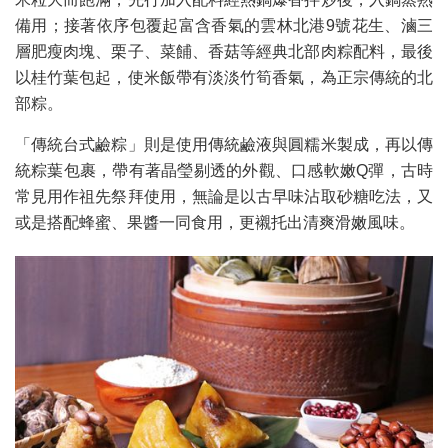
備用；接著依序包覆起富含香氣的雲林北港9號花生、滷三
層肥瘦肉塊、栗子、菜餔、香菇等經典北部肉粽配料，最後
以桂竹葉包起，使米飯帶有淡淡竹筍香氣，為正宗傳統的北
部粽。
「傳統台式鹼粽」則是使用傳統鹼液與圓糯米製成，再以傳
統粽葉包裹，帶有著晶瑩剔透的外觀、口感軟嫩Q彈，古時
常見用作祖先祭拜使用，無論是以古早味沾取砂糖吃法，又
或是搭配蜂蜜、果醬一同食用，更襯托出清爽滑嫩風味。