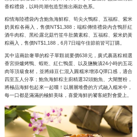
香粽禮袋，以時尚潮包造型推出兩款色系。
粽情海陸禮袋內含鮑魚海鮮粽、筍尖火鴨粽、五福粽、紫米
奶黃粽各兩入，售價NT$1,388；端粽傳情禮袋內含鴨肝紅
酒牛肉粽、黑松露北菇竹笙牛肚菌素粽、五福粽、紫米奶黃
粽兩入，售價NT$1,188，6月7日端午佳節前皆可訂購。
其中這兩款奢華的粽子單顆就要價638元，廣式裹蒸粽精選
香宮掛爐烤鴨、蝦乾、紅仁鴨蛋、以及鹽醃漬24小時的五花
肉等頂級食材，並將綠豆仁混入圓糯米增添Q彈口感，適合
四至五人分享；鮑魚海鮮粽主廚精選32頭鮑魚、大閘蟹粉，
將極品海鮮包起來一起嚐！以層層堆疊的方式融入糯米中，
每一口都是滿滿的極鮮美味，喜愛海鮮的饕客絕對會愛上。