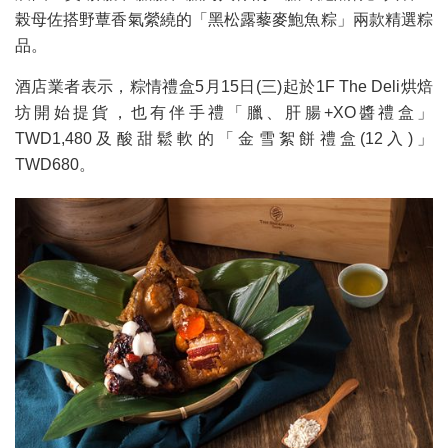
榖母佐搭野蕈香氣縈繞的「黑松露藜麥鮑魚粽」兩款精選粽
品。
酒店業者表示，粽情禮盒5月15日(三)起於1F The Deli烘焙
坊開始提貨，也有伴手禮「臘、肝腸+XO醬禮盒」
TWD1,480及酸甜鬆軟的「金雪絮餅禮盒(12入)」
TWD680。