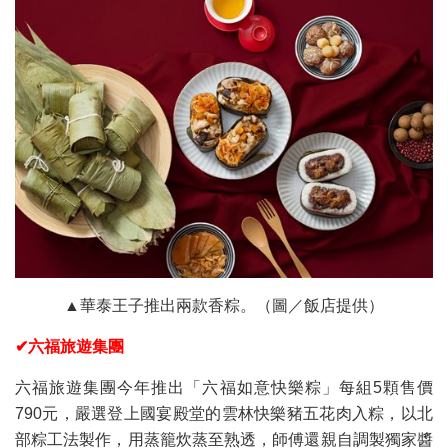
▲華泰王子推出兩款香粽。（圖／飯店提供）
✔六福旅遊集團
六福旅遊集團今年推出「六福如意快樂粽」每組5顆售價
790元，嚴選登上國宴殿堂的雲林快樂豬五花肉入粽，以北
部粽工法製作，用蒸籠炊蒸至熟透，師傅還親自調製獨家醬