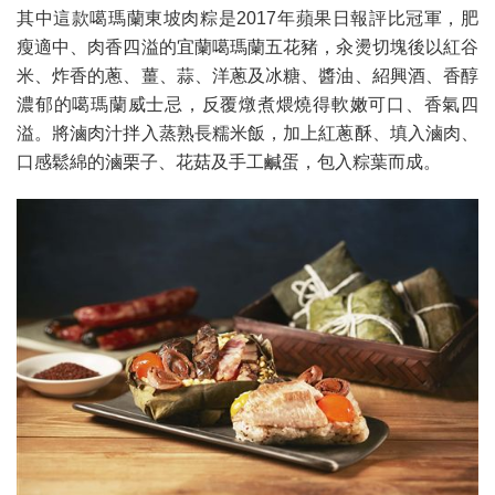
其中這款噶瑪蘭東坡肉粽是2017年蘋果日報評比冠軍，肥
瘦適中、肉香四溢的宜蘭噶瑪蘭五花豬，汆燙切塊後以紅谷
米、炸香的蔥、薑、蒜、洋蔥及冰糖、醬油、紹興酒、香醇
濃郁的噶瑪蘭威士忌，反覆燉煮煨燒得軟嫩可口、香氣四
溢。將滷肉汁拌入蒸熟長糯米飯，加上紅蔥酥、填入滷肉、
口感鬆綿的滷栗子、花菇及手工鹹蛋，包入粽葉而成。