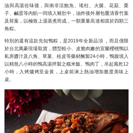
油與高湯佐味後，與南非活鮑魚、瑤柱、火腿、花菇、栗
子、鹹蛋等內餡一同填入豬肚中，油炸後外層包覆清香竹葉
及荷葉，以極致上湯蒸煮而成，一顆重量高達相當於四顆三
角粽。
特別的還有這款先知鴨粽，是2019年全新品項 ，而且僅限
於台北萬豪現場取貨，體型較小、皮脆肉嫩的宜蘭櫻桃鴨以
私房醬汁及八角、草菓、桂皮等藥材醃製24小時，鴨腹填入
以精熬八小時的鴨高湯拌製之糯米飯、鴨肉丁，吊起風乾12
小時，入烤爐烤至金黃，上桌前淋上熱油增加脆度美味上
桌。