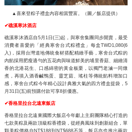
▲喜來登粽子禮盒內容相當豐富。（圖／飯店提供）
✔礁溪寒沐酒店
礁溪寒沐酒店自5月1日(三)起，與寒舍集團同步開賣，最受
消費者喜愛的「經典寒舍台式粽禮盒」每盒TWD1,080(6
入)，採用台灣道地傳統食材搭配精緻手藝，寒舍台式粽的
內餡採用肥瘦適勻的五花肉與味道鮮美的埔里香菇、細緻清
香的北港花生、口感綿密的黃金板栗，以獨門老滷一同燉
煮，再填入酒香鹹鴨蛋、靈芝菇、瑤柱等傳統餡料增加口
感，寒舍台式粽今年精心設計典雅大氣的四方禮盒提袋，5
月31日(五)前預購付款可享8折優惠。
✔香格里拉台北遠東飯店
香格里拉台北遠東國際大飯店今年獻上主廚團隊精心打造的
七款美粽及兩款頂級粽香禮袋，從經典風味到創新組合，單
顆美粽價格自NT$188到NT$688不等，飯店亦也推出兩款