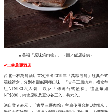
▲美福「原味燒肉粽」。（圖／飯店提供）
✔士林萬麗酒店
台北士林萬麗酒店首次推出2019年「萬粽選麗」經典台式
端粽禮盒，分別有甜鹹兩種口味，「古早三層肉粽」禮盒每
組NT$980六入裝，以及「傳統台式鹼粽」禮盒每組
NT$880，內含原味及豆沙各三入、共六入。
酒店業者表示，「古早三層肉粽」主廚使用台梗1號糯米，
米粒大而飽滿，先行加入配料經熱鍋爆香拌炒後，入鍋蒸熟