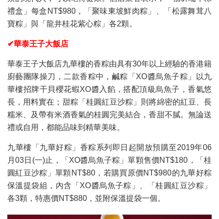
禮盒」每盒NT$980，「聚味東坡鮮肉粽」、「松露舞茸八
寶粽」與「龍井桂花紫心粽」各2顆。
✔華泰王子大飯店
華泰王子大飯店九華樓的香粽由具有30年以上經驗的香港籍
廚藝團隊操刀，二款香粽中，鹹粽「XO醬烏魚子粽」以九
華樓招牌干貝櫻花蝦XO醬入餡，搭配頂級烏魚子，香氣悠
長，用料實在；甜粽「桂圓紅豆沙粽」則將綿密的紅豆、長
糯米、及帶有米酒香氣的桂圓完美結合，香甜不膩。無論送
禮或自用，都能品味到精華美味。
九華樓「九華好粽」香粽系列即日起開放預購至2019年06
月03日(一)止，「XO醬烏魚子粽」單顆售價NT$180，「桂
圓紅豆沙粽」單顆NT$80，若購買原價NT$980的九華好粽
保溫提袋組，內含「XO醬烏魚子粽」、「桂圓紅豆沙粽」
各3顆，特惠價NT$880，並附保溫提袋一個。