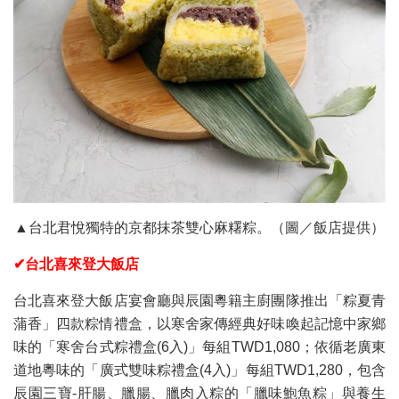
▲台北君悅獨特的京都抹茶雙心麻糬粽。（圖／飯店提供）
✔台北喜來登大飯店
台北喜來登大飯店宴會廳與辰園粵籍主廚團隊推出「粽夏青
蒲香」四款粽情禮盒，以寒舍家傳經典好味喚起記憶中家鄉
味的「寒舍台式粽禮盒(6入)」每組TWD1,080；依循老廣東
道地粵味的「廣式雙味粽禮盒(4入)」每組TWD1,280，包含
辰園三寶-肝腸、臘腸、臘肉入粽的「臘味鮑魚粽」與養生