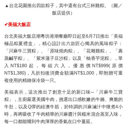
▲台北花園推出四款粽子，其中還有台式三杯雞粽。（圖／
飯店提供）
✔美福大飯店
台北美福大飯店潮粵坊港潮餐廳即日起至6月7日推出「美福
極品粽夏禮盒」，精心設計出六款匠心獨具的風味粽子：
「川麻牛三寶粽」、「原味燒肉粽」、「花雕雞粽」、「裹
蒸鹹芋粽」、「紫米蓮子豆沙粽」以及「柚香芋泥粽」，單
入NT$180起，每組六入，優惠價NT$999(原價
NT$1,380)，凡折扣後消費金額滿NT$1,000，即附贈可重
複使用的精緻保冷袋一只。
美福表示，這次推出了創意十足的新口味─「川麻牛三寶
粽」，主廚嚴選美國牛肉，挑選出口感軟嫩的牛腩、爽脆的
牛肚，以及Q彈的紐澳牛筋，於特調的川麻滷汁中燉煮4小
時，再將吸收了牛肉精華的川麻醬汁與糯米混合蒸至入味，
每一口都能嚐到牛肉渾厚的香氣在口中蔓延。