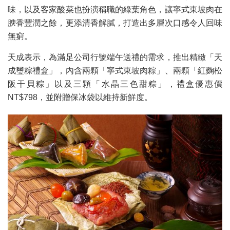
味，以及客家酸菜也扮演稱職的綠葉角色，讓寧式東坡肉在
腴香豐潤之餘，更添清香解膩，打造出多層次口感令人回味
無窮。
天成表示，為滿足公司行號端午送禮的需求，推出精緻「天
成璽粽禮盒」，內含兩顆「寧式東坡肉粽」、兩顆「紅麴松
阪干貝粽」以及三顆「水晶三色甜粽」，禮盒優惠價
NT$798，並附贈保冰袋以維持新鮮度。