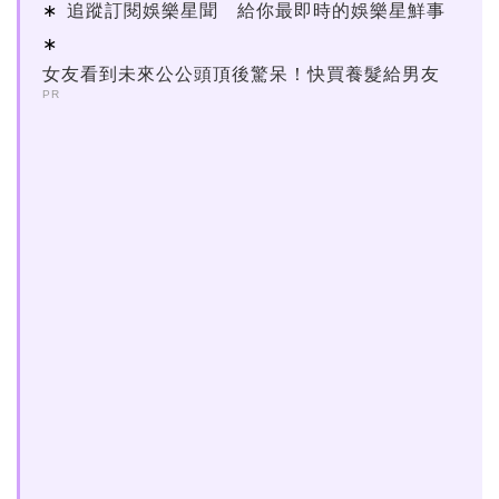
追蹤訂閱娛樂星聞 給你最即時的娛樂星鮮事
女友看到未來公公頭頂後驚呆！快買養髮給男友
PR