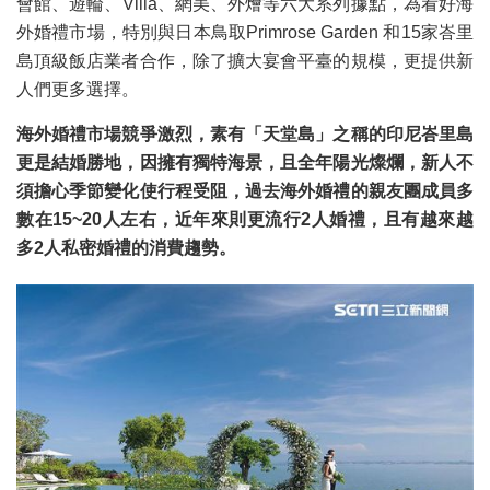
會館、遊輪、Villa、網美、外燴等六大系列據點，為看好海
外婚禮市場，特別與日本鳥取Primrose Garden 和15家峇里
島頂級飯店業者合作，除了擴大宴會平臺的規模，更提供新
人們更多選擇。
海外婚禮市場競爭激烈，素有「天堂島」之稱的印尼峇里島
更是結婚勝地，因擁有獨特海景，且全年陽光燦爛，新人不
須擔心季節變化使行程受阻，過去海外婚禮的親友團成員多
數在15~20人左右，近年來則更流行2人婚禮，且有越來越
多2人私密婚禮的消費趨勢。