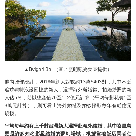
▲Bvlgari Bali（圖／雲朗觀光集團提供）
據內政部統計，2018年新人對數約13萬5403對，其中不乏
追求獨特浪漫回憶的新人，選擇海外辦婚禮、拍婚紗照的新
人佔5％，若以總產值70至112億元計算（平均每對花費5至
8萬元計算），則可看出海外婚禮及婚紗攝影每年有近億元
規模。
平均每年約有上千對台灣新人選擇赴海外結婚，其中峇里島
更是許多知名影星結婚的夢幻場域，根據當地飯店業者估