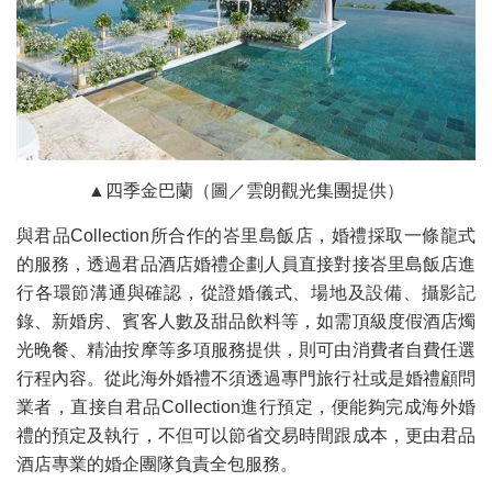
▲四季金巴蘭（圖／雲朗觀光集團提供）
與君品Collection所合作的峇里島飯店，婚禮採取一條龍式
的服務，透過君品酒店婚禮企劃人員直接對接峇里島飯店進
行各環節溝通與確認，從證婚儀式、場地及設備、攝影記
錄、新婚房、賓客人數及甜品飲料等，如需頂級度假酒店燭
光晚餐、精油按摩等多項服務提供，則可由消費者自費任選
行程內容。從此海外婚禮不須透過專門旅行社或是婚禮顧問
業者，直接自君品Collection進行預定，便能夠完成海外婚
禮的預定及執行，不但可以節省交易時間跟成本，更由君品
酒店專業的婚企團隊負責全包服務。