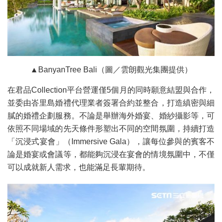
▲BanyanTree Bali（圖／雲朗觀光集團提供）
在君品Collection平台營運僅5個月的同時願意結盟與合作，
並委由峇里島婚禮代理業者簽署合約並整合，打造縝密與細
膩的婚禮企劃服務。不論是舉辦海外婚宴、婚紗攝影等，可
依照不同場域的先天條件形塑出不同的空間氛圍，持續打造
「沉浸式宴會」（Immersive Gala），讓每位參與的賓客不
論是婚宴或會議等，都能夠沉浸在宴會的情境氛圍中，不僅
可以成就新人需求，也能滿足長輩期待。