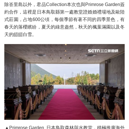
除峇里島以外，君品Collection本次也與Primrose Garden簽
約合作，這裡是日本鳥取縣第一處教堂證婚婚禮場地及歐陸
式莊園，占地600公頃，每個季節有著不同的四季景色，有
春天的落櫻繽紛，夏天的綠意盎然，秋天的楓葉滿園以及冬
天的皚皚白雪。
▲Primrose Garden 日本鳥取森林與水教堂，積極推廣海外