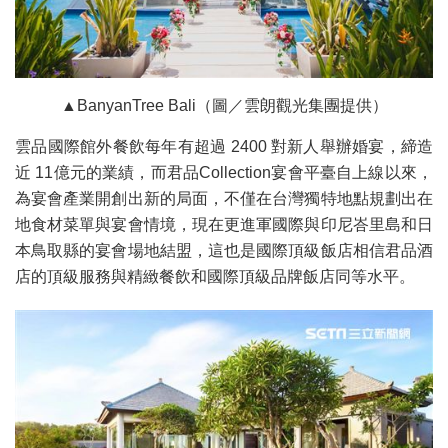
▲BanyanTree Bali（圖／雲朗觀光集團提供）
雲品國際館外餐飲每年有超過 2400 對新人舉辦婚宴，締造
近 11億元的業績，而君品Collection宴會平臺自上線以來，
為宴會產業開創出新的局面，不僅在台灣獨特地點規劃出在
地食材菜單與宴會情境，現在更進軍國際與印尼峇里島和日
本鳥取縣的宴會場地結盟，這也是國際頂級飯店相信君品酒
店的頂級服務與精緻餐飲和國際頂級品牌飯店同等水平。