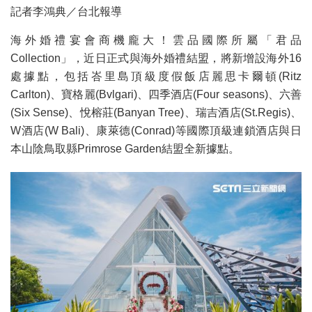
記者李鴻典／台北報導
海外婚禮宴會商機龐大！雲品國際所屬「君品
Collection」，近日正式與海外婚禮結盟，將新增設海外16
處據點，包括峇里島頂級度假飯店麗思卡爾頓(Ritz
Carlton)、寶格麗(Bvlgari)、四季酒店(Four seasons)、六善
(Six Sense)、悅榕莊(Banyan Tree)、瑞吉酒店(St.Regis)、
W酒店(W Bali)、康萊德(Conrad)等國際頂級連鎖酒店與日
本山陰鳥取縣Primrose Garden結盟全新據點。