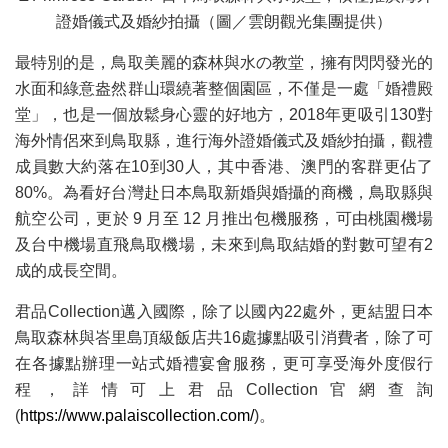
證婚儀式及婚紗拍攝（圖／雲朗觀光集團提供）
最特別的是，鳥取美麗的森林與水の教堂，擁有閃閃發光的
水面和綠意盎然群山環繞著整個園區，不僅是一處「婚禮殿
堂」，也是一個放鬆身心靈的好地方，2018年更吸引130對
海外情侶來到鳥取縣，進行海外證婚儀式及婚紗拍攝，觀禮
成員數大約落在10到30人，其中香港、澳門的客群更佔了
80%。為看好台灣赴日本鳥取新婚與婚攝的商機，鳥取縣與
航空公司，更於 9 月至 12 月推出包機服務，可由桃園機場
及台中機場直飛鳥取機場，未來到鳥取結婚的對數可望有2
成的成長空間。
君品Collection邁入國際，除了以國內22處外，更結盟日本
鳥取森林與峇里島頂級飯店共16處據點吸引消費者，除了可
在各據點辦理一站式婚禮宴會服務，更可享受海外度假行
程，詳情可上君品Collection官網查詢
(
https://www.palaiscollection.com/
)。