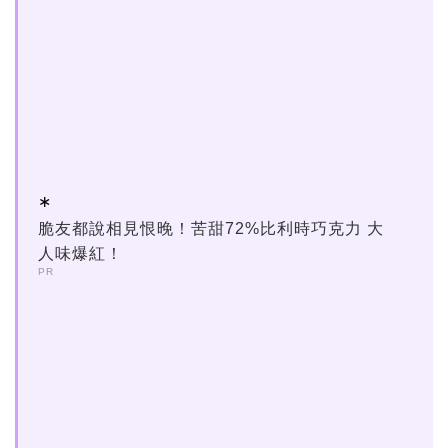
脆友都說相見恨晚！苦甜72%比利時巧克力 大
人味爆紅！
PR