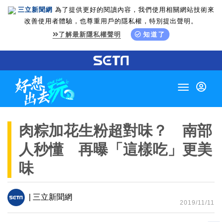
三立新聞網
為了提供更好的閱讀內容，我們使用相關網站技術來
改善使用者體驗，也尊重用戶的隱私權，特別提出聲明。
了解最新隱私權聲明
知道了
Toggle
navigation
肉粽加花生粉超對味？ 南部
人秒懂 再曝「這樣吃」更美
味
| 三立新聞網
2019/11/11