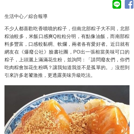
生活中心／綜合報導
不少人都喜歡吃香噴噴的粽子，但南北部粽子大不同，北部
粽油較多，米飯口感爽Q粒粒分明，有點像油飯，而南部粽
料多豐富，口感較黏稠、軟爛，兩者各有愛好者。近日就有
網友在《爆廢公社》臉書社團，PO出一張相當美味可口的
粽子，上頭灑上滿滿花生粉，並詢問：「請問廢友們，你們
吃肉粽會加花生粉嗎？讓我知道我並不是孤單的。」沒想到
引來許多老饕激推，更透露美味升級吃法。