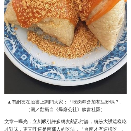
▲有網友在臉書上詢問大家：「吃肉粽會加花生粉嗎？」
（圖／翻攝自《爆廢公社》臉書社團）
文章一曝光，立刻吸引許多網友熱烈討論，紛紛大讚這樣吃
才對味，更直呼這是南部人的吃法，「台南才有這樣吃」、