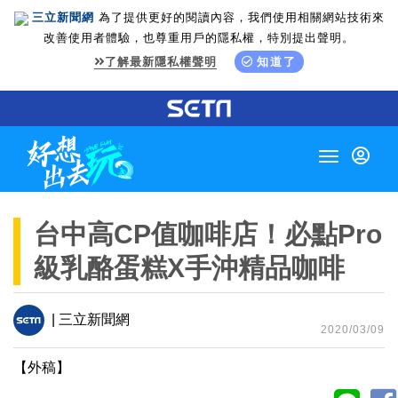
三立新聞網
為了提供更好的閱讀內容，我們使用相關網站技術來
改善使用者體驗，也尊重用戶的隱私權，特別提出聲明。
了解最新隱私權聲明
知道了
Toggle
navigation
台中高CP值咖啡店！必點Pro
級乳酪蛋糕X手沖精品咖啡
| 三立新聞網
2020/03/09
【外稿】