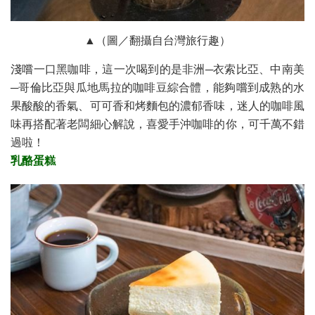
▲（圖／翻攝自台灣旅行趣）
淺嚐一口黑咖啡，這一次喝到的是非洲─衣索比亞、中南美
─哥倫比亞與瓜地馬拉的咖啡豆綜合體，能夠嚐到成熟的水
果酸酸的香氣、可可香和烤麵包的濃郁香味，迷人的咖啡風
味再搭配著老闆細心解說，喜愛手沖咖啡的你，可千萬不錯
過啦！
乳酪蛋糕