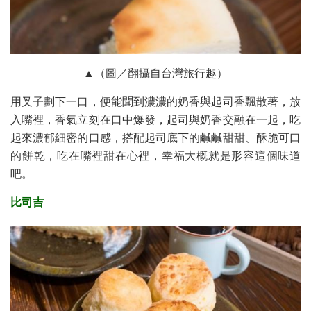
▲（圖／翻攝自台灣旅行趣）
用叉子劃下一口，便能聞到濃濃的奶香與起司香飄散著，放
入嘴裡，香氣立刻在口中爆發，起司與奶香交融在一起，吃
起來濃郁細密的口感，搭配起司底下的鹹鹹甜甜、酥脆可口
的餅乾，吃在嘴裡甜在心裡，幸福大概就是形容這個味道
吧。
比司吉