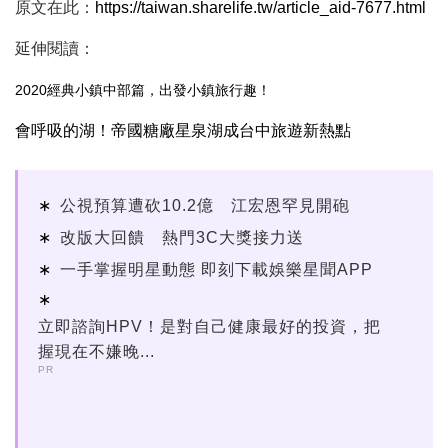
原文在此：
https://taiwan.sharelife.tw/article_aid-7677.html
延伸閱讀：
2020經典小鎮中部篇，出發小鎮旅行趣！
會呼吸的湖！帝國糖廠星泉湖成台中旅遊新熱點
公視預算遭砍10.2億 江宏恩罕見開砲
改版大回饋 熱門3C大獎接力送
一手掌握明星動態 即刻下載娛樂星聞APP
立即諮詢HPV！是對自己健康最好的投資，把
握現在不嫌晚...
PR