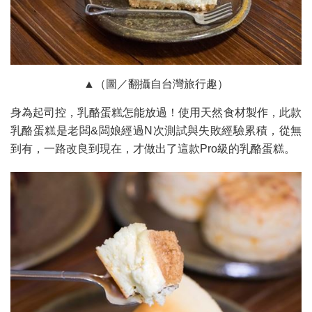
▲（圖／翻攝自台灣旅行趣）
身為起司控，乳酪蛋糕怎能放過！使用天然食材製作，此款
乳酪蛋糕是老闆&闆娘經過N次測試與失敗經驗累積，從無
到有，一路改良到現在，才做出了這款Pro級的乳酪蛋糕。