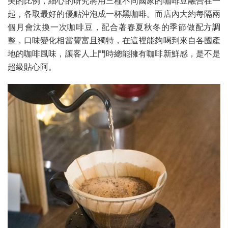
美的比例，細心的研究將用三種不同國家的咖啡豆融合在一
起，各取最好的優點沖泡成一杯黑咖啡。而店內大約每隔兩
個月會汰換一次咖啡豆，配合著春夏秋冬的季節做配方調
整，口味變化相當豐富且獨特，在這裡能夠喝到來自各國產
地的咖啡風味，讓客人上門時總能擁有咖啡新鮮感，是不是
超級貼心阿。