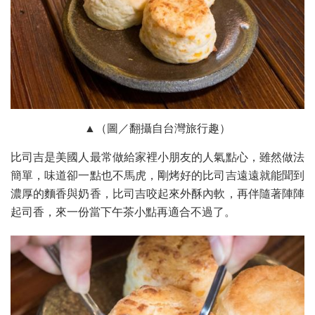
▲（圖／翻攝自台灣旅行趣）
比司吉是美國人最常做給家裡小朋友的人氣點心，雖然做法
簡單，味道卻一點也不馬虎，剛烤好的比司吉遠遠就能聞到
濃厚的麵香與奶香，比司吉咬起來外酥內軟，再伴隨著陣陣
起司香，來一份當下午茶小點再適合不過了。