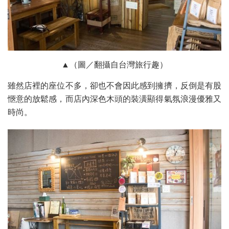
▲（圖／翻攝自台灣旅行趣）
雖然店裡的座位不多，卻也不會因此感到擁擠，反倒是有股
愜意的放鬆感，而店內深色木頭的裝潢顯得氣氛浪漫優雅又
時尚。