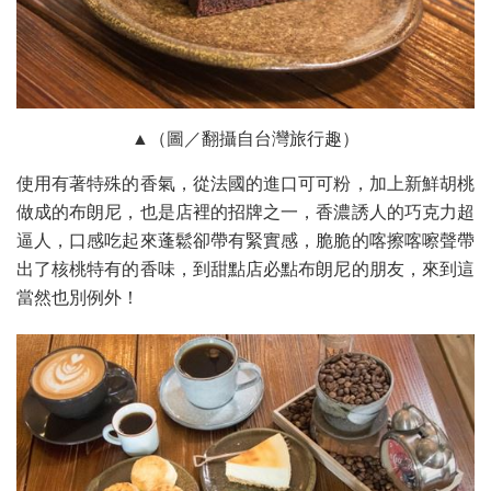
▲（圖／翻攝自台灣旅行趣）
使用有著特殊的香氣，從法國的進口可可粉，加上新鮮胡桃
做成的布朗尼，也是店裡的招牌之一，香濃誘人的巧克力超
逼人，口感吃起來蓬鬆卻帶有緊實感，脆脆的喀擦喀嚓聲帶
出了核桃特有的香味，到甜點店必點布朗尼的朋友，來到這
當然也別例外！