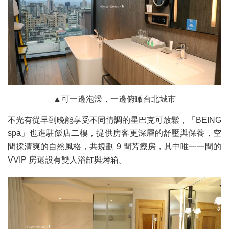
▲可一邊泡澡，一邊俯瞰台北城市
不光有從早到晚能享受不同情調的星巴克可放鬆，「BEING
spa」也進駐飯店二樓，提供房客更深層的舒壓與保養，空
間採清爽的自然風格，共規劃 9 間芳療房，其中唯一一間的
VVIP 房還設有雙人浴缸與烤箱。