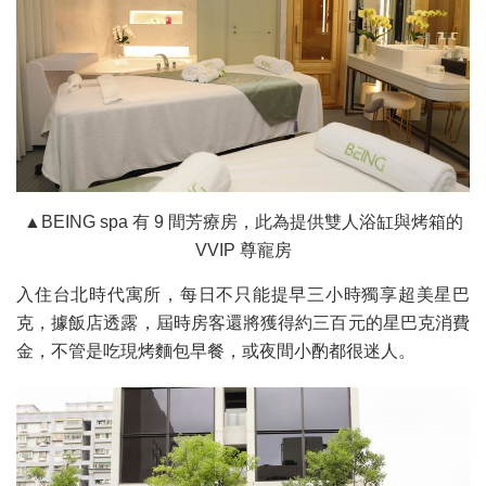
▲BEING spa 有 9 間芳療房，此為提供雙人浴缸與烤箱的
VVIP 尊寵房
入住台北時代寓所，每日不只能提早三小時獨享超美星巴
克，據飯店透露，屆時房客還將獲得約三百元的星巴克消費
金，不管是吃現烤麵包早餐，或夜間小酌都很迷人。