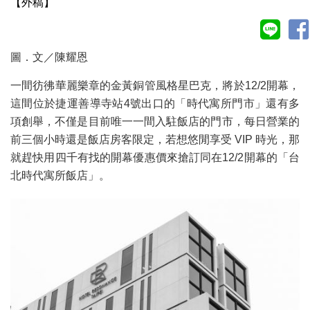
【外稿】
圖．文／陳耀恩
一間彷彿華麗樂章的金黃銅管風格星巴克，將於12/2開幕，
這間位於捷運善導寺站4號出口的「時代寓所門市」還有多
項創舉，不僅是目前唯一一間入駐飯店的門市，每日營業的
前三個小時還是飯店房客限定，若想悠閒享受 VIP 時光，那
就趕快用四千有找的開幕優惠價來搶訂同在12/2開幕的「台
北時代寓所飯店」。