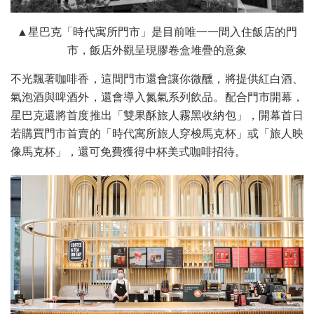
▲星巴克「時代寓所門市」是目前唯一一間入住飯店的門
市，飯店外觀呈現膠卷盒堆疊的意象
不光飄著咖啡香，這間門市還會讓你微醺，將提供紅白酒、
氣泡酒與啤酒外，還會導入氮氣系列飲品。配合門市開幕，
星巴克還將首度推出「雙果酥旅人霧黑收納包」，開幕首日
若購買門市首賣的「時代寓所旅人穿梭馬克杯」或「旅人映
像馬克杯」，還可免費獲得中杯美式咖啡招待。