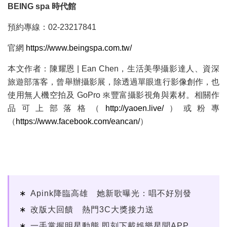
BEING spa 時代館
預約專線：02-23217841
官網
https://www.beingspa.com.tw/
本文作者：陳耀恩 | Ean Chen，生活美學攝影達人、資深
旅遊部落客，曾舉辦攝影展，除透過單眼進行影像創作，也
使用無人機空拍及 GoPro 來豐富攝影視角與素材。相關作
品可上部落格（
http://yaoen.live/
）或粉專
（
https://www.facebook.com/eancan/
）
Apink降臨高雄 她新歌曝光：唱不好別發
改版大回饋 熱門3C大獎接力送
一手掌握明星動態 即刻下載娛樂星聞APP