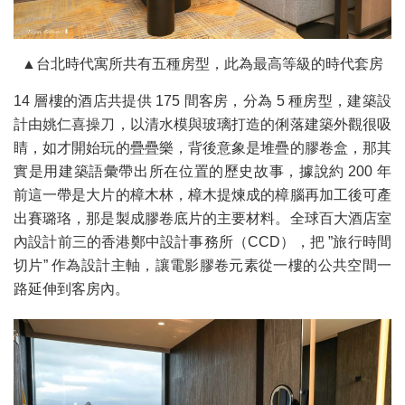
▲台北時代寓所共有五種房型，此為最高等級的時代套房
14 層樓的酒店共提供 175 間客房，分為 5 種房型，建築設
計由姚仁喜操刀，以清水模與玻璃打造的俐落建築外觀很吸
睛，如才開始玩的疊疊樂，背後意象是堆疊的膠卷盒，那其
實是用建築語彙帶出所在位置的歷史故事，據說約 200 年
前這一帶是大片的樟木林，樟木提煉成的樟腦再加工後可產
出賽璐珞，那是製成膠卷底片的主要材料。全球百大酒店室
內設計前三的香港鄭中設計事務所（CCD），把 ”旅行時間
切片” 作為設計主軸，讓電影膠卷元素從一樓的公共空間一
路延伸到客房內。