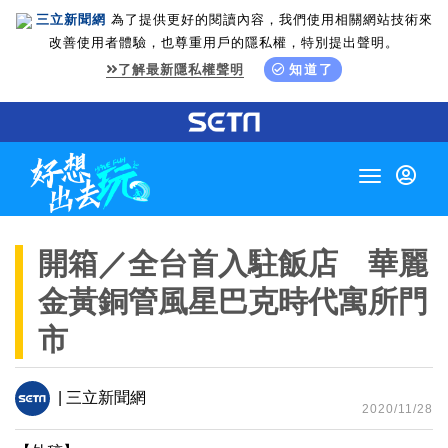
三立新聞網
為了提供更好的閱讀內容，我們使用相關網站技術來
改善使用者體驗，也尊重用戶的隱私權，特別提出聲明。
了解最新隱私權聲明
知道了
Toggle
navigation
開箱／全台首入駐飯店 華麗
金黃銅管風星巴克時代寓所門
市
| 三立新聞網
2020/11/28