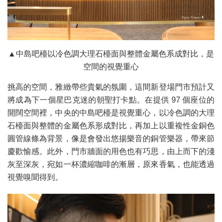
▲中島吧檯以冷色調大理石檯面與整體金屬色系成對比，是
空間的視覺重心
挑高的空間，雅緻帶些貴氣的氛圍，這間新登場門市預計又
將成為下一個星巴克迷的朝聖打卡點。在提供 97 個座位的
開闊空間裡，中央的中島吧檯是視覺重心，以冷色調的大理
石檯面與整體的金屬色系形成對比，再加上以重複性金銅色
圓管線條為背景，像是會發出悠揚樂音的銅管樂器，帶來節
慶歡愉感。此外，門市牆面的用色也有巧思，由上而下的淺
灰至深灰，宛如一杯濃縮咖啡的漸層，原來香氣，也能透過
視覺嗅聞得到。