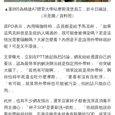
▲案865為桃捷A7體育大學站摩斯漢堡員工，於今日確診。
（示意圖／資料照）
原PO表示，內用喝咖啡時，店員都是給予馬克杯，「如果
這馬克杯曾是染疫的人喝過的，我可能會被傳染嗎？若是這
情況需要隔離嗎？大家怎麼看？內用是不是該用外帶杯就好
呢？可是又不環保。」
文章曝光，立刻在PTT掀起熱烈討論，網友紛紛透露自己的
看法，認為最簡單的解決辦法就是指定用外帶杯：「你突破
大腸了」、「當然有可能啊」、「簡單說就是用外帶杯，啊
你怕得半死還去吃什麼摩斯」、「要看有沒有洗乾淨」、
「有可能，就算用外帶杯也可能被污染，怕的話只能自己
泡」。
此外，也有不少網友指出，通常店家杯子都會洗淨及消毒不
用太擔心：「杯子SOP是要刷洗+烘乾」、「你就跟他說你
要外帶杯就好啦，不過這種原本就會有殺菌的SOP，就算沒