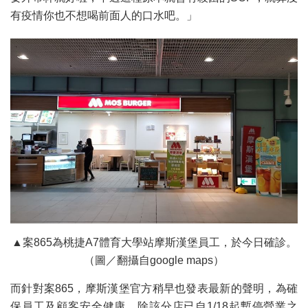
有疫情你也不想喝前面人的口水吧。」
▲案865為桃捷A7體育大學站摩斯漢堡員工，於今日確診。
（圖／翻攝自google maps）
而針對案865，摩斯漢堡官方稍早也發表最新的聲明，為確
保員工及顧客安全健康，除該分店已自1/18起暫停營業之