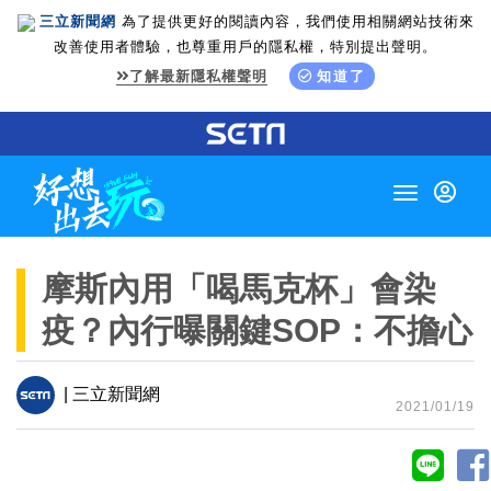
三立新聞網
為了提供更好的閱讀內容，我們使用相關網站技術來
改善使用者體驗，也尊重用戶的隱私權，特別提出聲明。
了解最新隱私權聲明
知道了
Toggle
navigation
摩斯內用「喝馬克杯」會染
疫？內行曝關鍵SOP：不擔心
| 三立新聞網
2021/01/19