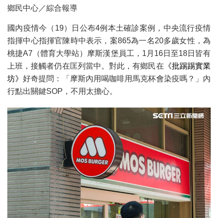
鄉民中心／綜合報導
國內疫情今（19）日公布4例本土確診案例，中央流行疫情
指揮中心指揮官陳時中表示，案865為一名20多歲女性，為
桃捷A7（體育大學站）摩斯漢堡員工，1月16日至18日皆有
上班，接觸者仍在匡列當中。對此，有鄉民在
《批踢踢實業
坊》
好奇提問：「摩斯內用喝咖啡用馬克杯會染疫嗎？」內
行點出關鍵SOP，不用太擔心。