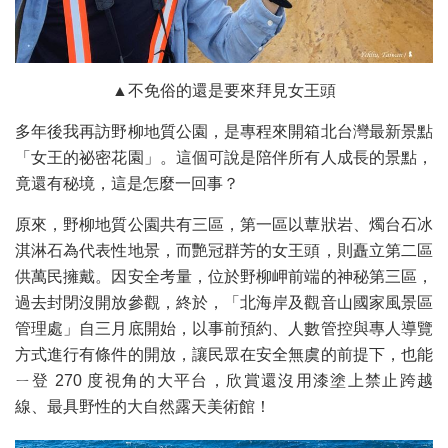
▲不免俗的還是要來拜見女王頭
多年後我再訪野柳地質公園，是專程來開箱北台灣最新景點
「女王的祕密花園」。這個可說是陪伴所有人成長的景點，
竟還有秘境，這是怎麼一回事？
原來，野柳地質公園共有三區，第一區以蕈狀岩、燭台石冰
淇淋石為代表性地景，而艷冠群芳的女王頭，則矗立第二區
供萬民擁戴。因安全考量，位於野柳岬前端的神秘第三區，
過去封閉沒開放參觀，終於，「北海岸及觀音山國家風景區
管理處」自三月底開始，以事前預約、人數管控與專人導覽
方式進行有條件的開放，讓民眾在安全無虞的前提下，也能
ㄧ登 270 度視角的大平台，欣賞還沒用漆塗上禁止跨越
線、最具野性的大自然露天美術館！