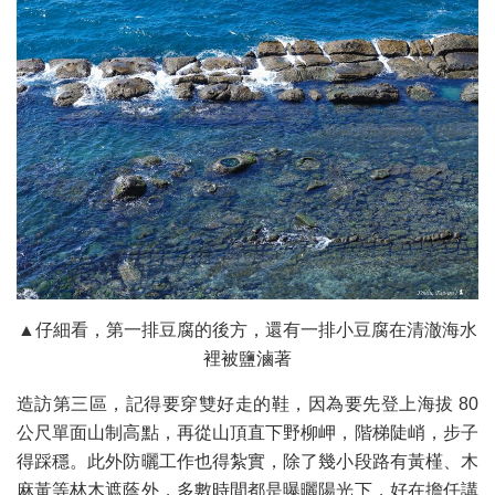
▲仔細看，第一排豆腐的後方，還有一排小豆腐在清澈海水
裡被鹽滷著
造訪第三區，記得要穿雙好走的鞋，因為要先登上海拔 80
公尺單面山制高點，再從山頂直下野柳岬，階梯陡峭，步子
得踩穩。此外防曬工作也得紮實，除了幾小段路有黃槿、木
麻黃等林木遮蔭外，多數時間都是曝曬陽光下，好在擔任講