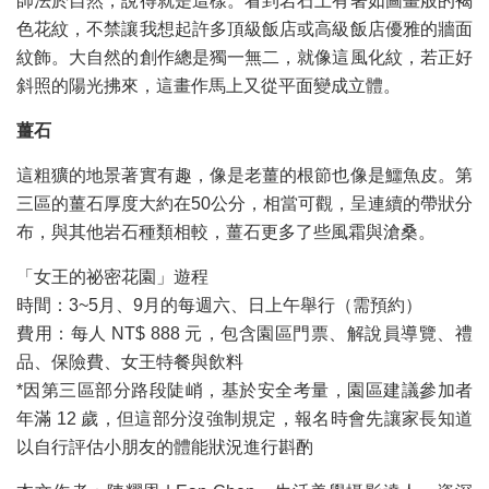
師法於自然，說得就是這樣。看到岩石上有著如圖畫般的褐
色花紋，不禁讓我想起許多頂級飯店或高級飯店優雅的牆面
紋飾。大自然的創作總是獨一無二，就像這風化紋，若正好
斜照的陽光拂來，這畫作馬上又從平面變成立體。
薑石
這粗獷的地景著實有趣，像是老薑的根節也像是鱷魚皮。第
三區的薑石厚度大約在50公分，相當可觀，呈連續的帶狀分
布，與其他岩石種類相較，薑石更多了些風霜與滄桑。
「女王的祕密花園」遊程
時間：3~5月、9月的每週六、日上午舉行（需預約）
費用：每人 NT$ 888 元，包含園區門票、解說員導覽、禮
品、保險費、女王特餐與飲料
*因第三區部分路段陡峭，基於安全考量，園區建議參加者
年滿 12 歲，但這部分沒強制規定，報名時會先讓家長知道
以自行評估小朋友的體能狀況進行斟酌