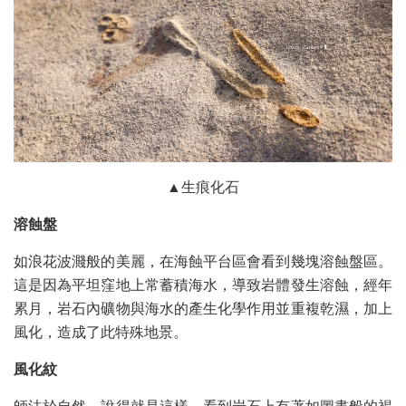
▲生痕化石
溶蝕盤
如浪花波濺般的美麗，在海蝕平台區會看到幾塊溶蝕盤區。
這是因為平坦窪地上常蓄積海水，導致岩體發生溶蝕，經年
累月，岩石內礦物與海水的產生化學作用並重複乾濕，加上
風化，造成了此特殊地景。
風化紋