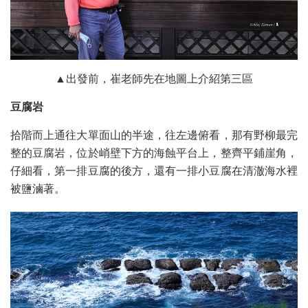
▲出發前，崔老師先在地圖上介紹第三區
豆腐岩
拾階而上通往大單面山的半途，往左邊俯看，那有野柳最完
整的豆腐岩，位於峭壁下方的海蝕平台上，整齊平鋪崖角，
仔細看，第一排豆腐的後方，還有一排小豆腐在清澈海水裡
被鹽滷著。