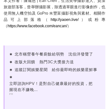
本文作者：陳耀恩 | Ean Chen，生活美學攝影達人、資深
旅遊部落客，曾舉辦攝影展，除透過單眼進行影像創作，也
使用無人機空拍及 GoPro 來豐富攝影視角與素材。相關作
品可上部落格（
http://yaoen.live/
）或粉專
（
https://www.facebook.com/eancan/
）
北市稱營養午餐廚餘給弱勢 沈伯洋發聲了
改版大回饋 熱門3C大獎接力送
追蹤訂閱娛樂星聞 給你最即時的娛樂星鮮事
立即諮詢HPV！是對自己健康最好的投資，把
握現在不嫌晚...
PR