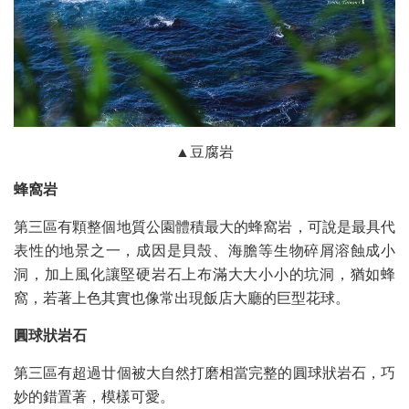
▲豆腐岩
蜂窩岩
第三區有顆整個地質公園體積最大的蜂窩岩，可說是最具代
表性的地景之一，成因是貝殼、海膽等生物碎屑溶蝕成小
洞，加上風化讓堅硬岩石上布滿大大小小的坑洞，猶如蜂
窩，若著上色其實也像常出現飯店大廳的巨型花球。
圓球狀岩石
第三區有超過廿個被大自然打磨相當完整的圓球狀岩石，巧
妙的錯置著，模樣可愛。