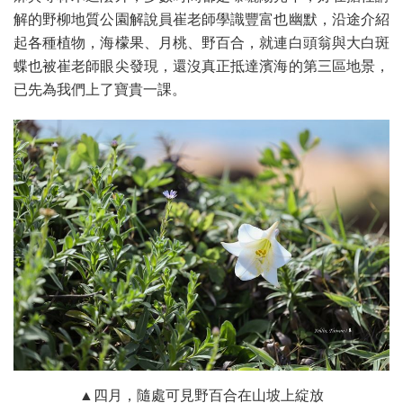
解的野柳地質公園解說員崔老師學識豐富也幽默，沿途介紹
起各種植物，海檬果、月桃、野百合，就連白頭翁與大白斑
蝶也被崔老師眼尖發現，還沒真正抵達濱海的第三區地景，
已先為我們上了寶貴一課。
▲四月，隨處可見野百合在山坡上綻放