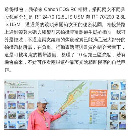
難得機會，我帶來 Canon EOS R6 相機，搭配兩支不同焦
段鏡頭分別是 RF 24-70 f 2.8L IS USM 與 RF 70-200 f2.8L
IS USM，透過我的鏡頭來開箱女王的秘密花園。相較於路
上遇到帶著大砲與腳架前來拍攝豐富鳥類生態的攝友，我可
算是輕裝，不過這兩支鏡頭的焦段確實已能滿足絕大部分的
拍攝題材所需，在負重、行動靈活度與畫質的綜合考量下，
這是可被考慮的攜帶設備。整理了 10 個第三區亮點，若有
機會前來，不妨可多看兩眼這些靠著光陰精雕慢磨的自然巨
作。