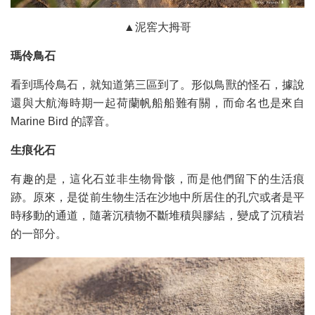
▲泥窖大拇哥
瑪伶鳥石
看到瑪伶鳥石，就知道第三區到了。形似鳥獸的怪石，據說
還與大航海時期一起荷蘭帆船船難有關，而命名也是來自
Marine Bird 的譯音。
生痕化石
有趣的是，這化石並非生物骨骸，而是他們留下的生活痕
跡。原來，是從前生物生活在沙地中所居住的孔穴或者是平
時移動的通道，隨著沉積物不斷堆積與膠結，變成了沉積岩
的一部分。