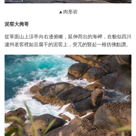
▲肉形岩
泥窖大拇哥
從單面山上涼亭向右邊俯瞰，延伸而出的海岬，在貌似四川
瀘州老窖裡如豆腐干的泥窖上，突兀的豎起一根彷彿點讚。