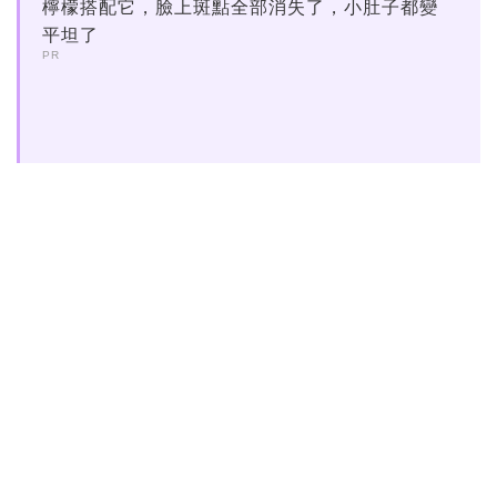
檸檬搭配它，臉上斑點全部消失了，小肚子都變
平坦了
PR