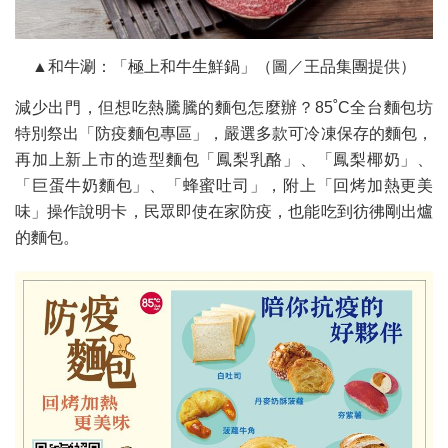
▲和牛涮：「極上和牛生鮮鍋」（圖／王品集團提供）
減少出門，但想吃熱騰騰的麵包怎麼辦？85˚C全台麵包坊
特別祭出「防疫麵包專區」，嚴選多款可冷凍保存的麵包，
再加上新上市的造型麵包「鳳梨乳酪」、「鳳梨椰奶」、
「巨蛋牛奶麵包」、「蜂蜜吐司」，附上「回烤加熱更美
味」操作說明卡，民眾即使在家防疫，也能吃到彷彿剛出爐
的麵包。