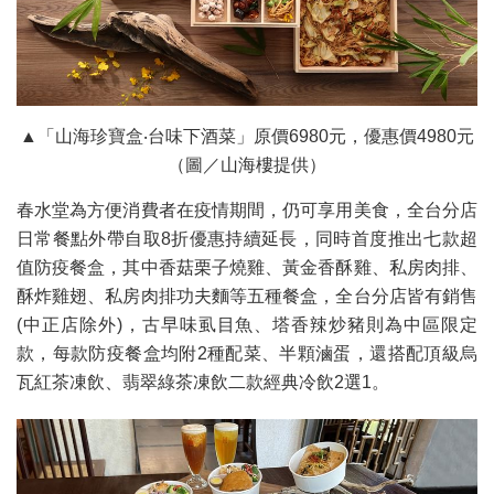
▲「山海珍寶盒‧台味下酒菜」原價6980元，優惠價4980元
（圖／山海樓提供）
春水堂為方便消費者在疫情期間，仍可享用美食，全台分店
日常餐點外帶自取8折優惠持續延長，同時首度推出七款超
值防疫餐盒，其中香菇栗子燒雞、黃金香酥雞、私房肉排、
酥炸雞翅、私房肉排功夫麵等五種餐盒，全台分店皆有銷售
(中正店除外)，古早味虱目魚、塔香辣炒豬則為中區限定
款，每款防疫餐盒均附2種配菜、半顆滷蛋，還搭配頂級烏
瓦紅茶凍飲、翡翠綠茶凍飲二款經典冷飲2選1。