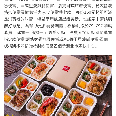
魚便當、日式照燒雞腿便當、唐揚日式炸雞便當、秘製醬燒
豬扒便當及鮮蔬活力素食便當共七款、每份150元起即可滿
足消費者的味蕾，輕鬆享用飯店星級美饌、也讓家中廚娘廚
爹好歇息。為幫助更多弱勢團體，板橋凱撒於7/1-7/12加碼
募資「你買一 我捐一」送愛活動，消費者於活動期間購買
指定款便當(焗烤奶香龍蝦便當或XO醬干貝炒飯便當)乙個，
板橋凱撒即捐贈特製款便當乙個予新北市家扶中心。