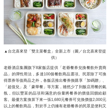
▲台北喜來登「雙主菜餐盒」全新上市（圖／台北喜來登提
供）
老爺酒店集團旗下8家飯店提供「老爺餐券兌換餐飲外賣商
品」的彈性用法，多達100個餐飲商品選項。民眾除了可換
得票券等值商品之外，各飯店推出餐券換購享「加碼贈」、
「超值兌」及「豪華餐」等方案，雖然少了到飯店用餐的氣
氛，但以豐富的品項和滿意的份量將餐券的價值回饋給顧
客。最優方案換算下來一張1,680元餐券可兌換價值2,000元
以上的餐飲商品，對於手上仍擁有老爺餐券的民眾是便利又