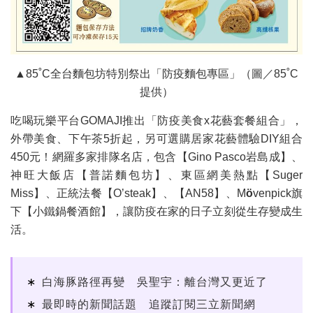
▲85˚C全台麵包坊特別祭出「防疫麵包專區」（圖／85˚C
提供）
吃喝玩樂平台GOMAJI推出「防疫美食x花藝套餐組合」，
外帶美食、下午茶5折起，另可選購居家花藝體驗DIY組合
450元！網羅多家排隊名店，包含【Gino Pasco岩島成】、
神旺大飯店【普諾麵包坊】、東區網美熱點【Suger
Miss】、正統法餐【O’steak】、【AN58】、M
ö
venpick旗
下【小鐵鍋餐酒館】，讓防疫在家的日子立刻從生存變成生
活。
白海豚路徑再變 吳聖宇：離台灣又更近了
最即時的新聞話題 追蹤訂閱三立新聞網