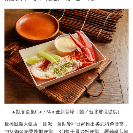
▲凱菲食集Cafe Mart全新登場（圖／台北君悅提供）
板橋凱撒大飯店「朋派」自助餐即日起推出各式特色便當，
包括焗烤奶香龍蝦便當、XO醬干貝炒飯便當、羅勒嫩煎鮭