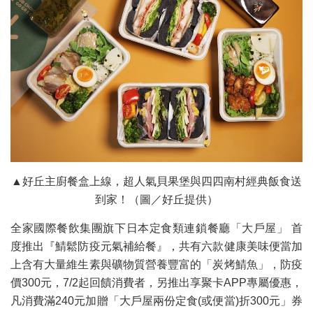
▲好丘主廚餐盒上線，超人氣貝果堡與四四南村經典飯食送
到家！（圖／好丘提供）
全家國際餐飲集團旗下日本定食類連鎖餐廳「大戶屋」 首
度推出『鯖鬆防疫元氣補給餐』，共有六款健康美味便當加
上含有大量維生素與礦物質營養豐富的「炭烤鯖魚」，防疫
價300元，7/2起回饋消費者，另推出享聚卡APP專屬優惠，
凡消費滿240元加贈「大戶屋兩份定食(或便當)折300元」券