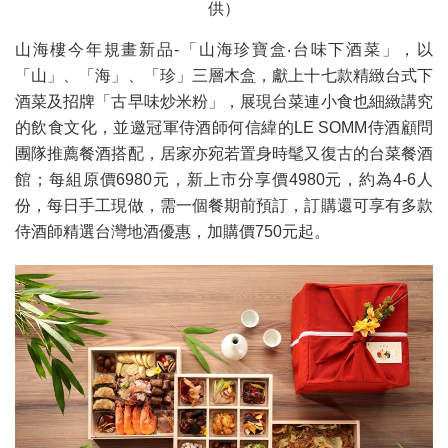
供）
山海樓今年規畫新品-「山海珍寶盒‧台味下酒菜」，以
「山」、「海」、「珍」三層木盒，獻上十七款精緻台式下
酒菜及招牌「古早味炒米粉」，展現台菜連小食也細緻講究
的飲食文化，並邀冠軍侍酒師何信緯的LE SOMM侍酒顧問
團隊推薦餐酒搭配，居家亦宛若置身時髦又復古的台菜餐酒
館；每組原價6980元，新上市分享價4980元，約為4-6人
份，每日手工現做，需一個餐期前預訂，訂購還可享有多款
侍酒師精選台灣地酒優惠，加購價750元起。