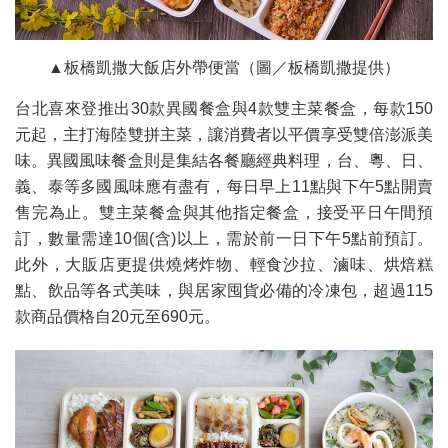
▲板橋凱撒大飯店外帶便當（圖／板橋凱撒提供）
台北喜來登推出30款異國餐盒與4款雙主菜餐盒，每款150
元起，主打海陸雙拼主菜，讓消費者以平價享受雙倍澎派美
味。異國風味餐盒則是集結各餐廳經典料理，台、粵、日、
義、泰等多國風味應有盡有，每日早上11點與下午5點開賣
售完為止。雙主菜餐盒與其他指定餐盒，接受平日午間預
訂，數量需達10個(含)以上，需於前一日下午5點前預訂。
此外，大販店更提供燒烤炸物、輕食沙拉、滷味、烘焙糕
點、飲品等各式美味，與居家囤貨必備的冷凍包，超過115
款商品價格自20元至690元。