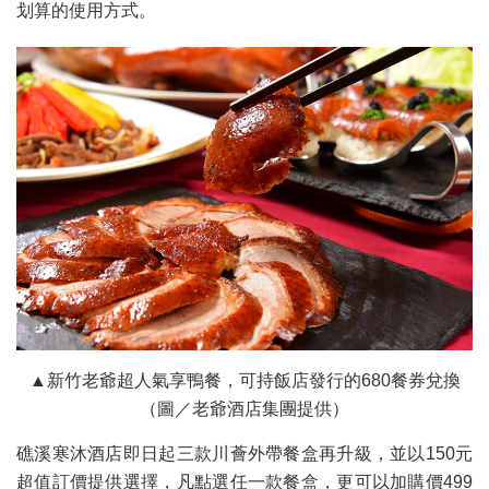
划算的使用方式。
▲新竹老爺超人氣享鴨餐，可持飯店發行的680餐券兌換
（圖／老爺酒店集團提供）
礁溪寒沐酒店即日起三款川薈外帶餐盒再升級，並以150元
超值訂價提供選擇，凡點選任一款餐盒，更可以加購價499