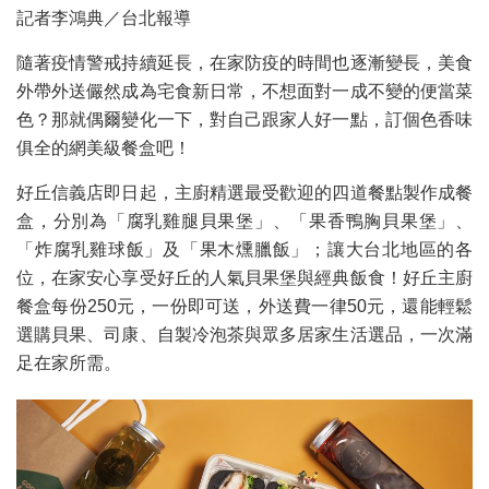
記者李鴻典／台北報導
隨著疫情警戒持續延長，在家防疫的時間也逐漸變長，美食
外帶外送儼然成為宅食新日常，不想面對一成不變的便當菜
色？那就偶爾變化一下，對自己跟家人好一點，訂個色香味
俱全的網美級餐盒吧！
好丘信義店即日起，主廚精選最受歡迎的四道餐點製作成餐
盒，分別為「腐乳雞腿貝果堡」、「果香鴨胸貝果堡」、
「炸腐乳雞球飯」及「果木燻臘飯」；讓大台北地區的各
位，在家安心享受好丘的人氣貝果堡與經典飯食！好丘主廚
餐盒每份250元，一份即可送，外送費一律50元，還能輕鬆
選購貝果、司康、自製冷泡茶與眾多居家生活選品，一次滿
足在家所需。