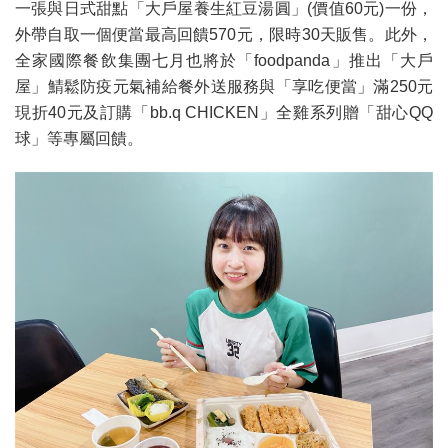
一張與日式甜點「大戶屋養生紅豆湯圓」(價值60元)一份，
外帶自取一個便當最高回饋570元，限時30天販售。此外，
全家國際餐飲集團七月也將於「foodpanda」推出「大戶
屋」鯖鬆防疫元氣補給餐外送服務與「享吃便當」滿250元
現折40元及訂購「bb.q CHICKEN」全雞系列贈「甜心QQ
球」等專屬回饋。