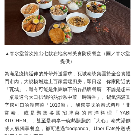
▲春水堂首次推出七款在地食材美食防疫餐盒（圖／春水堂
提供）
為滿足疫情延伸的外帶外送需求，瓦城泰統集團於全台實體
門市內，大規模增建上百家雲端廚房，即日起，你家附近的
「瓦城」，還有可能是集團旗下的各品牌餐廳，不論是想來
一桌最適合大口扒飯的熱炒系中菜「時時香」、鍋氣滿滿又
辛辣可口的湖南菜「1010湘」、酸辣美味的泰式料理「非
常泰」或是聚集各國招牌菜的南洋料理「YABI
KITCHEN」，甚至是獨享一碗熱騰騰的「大心」泰式湯麵
或人氣獨享餐盒，都可透過foodpanda、Uber Eats外送或