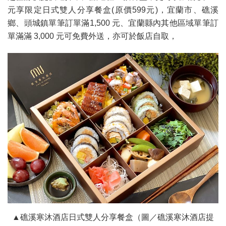
元享限定日式雙人分享餐盒(原價599元)，宜蘭市、礁溪
鄉、頭城鎮單筆訂單滿1,500 元、宜蘭縣內其他區域單筆訂
單滿滿 3,000 元可免費外送，亦可於飯店自取，
▲礁溪寒沐酒店日式雙人分享餐盒（圖／礁溪寒沐酒店提