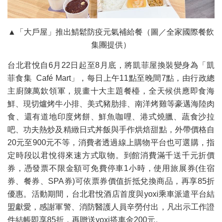
▲「大戶屋」推出鯖鬆防疫元氣補給餐（圖／全家國際餐飲
集團提供）
台北君悅自6月22日起至8月底，將凱菲屋換裝變身為「凱
菲食集 Café Mart」，每日上午11點至晚間7點，由行政總
主廚陳萬欽領軍，規畫十大主題餐檯，全天候供應即食海
鮮、現切爐烤牛小排、美式豬肋排、南洋烤雞等豪邁海陸肉
食、還有道地印度烤餅、鮮魚咖哩、港式燒臘、蔬食沙拉
吧、功夫熱炒及精緻日式丼飯與手作烘焙甜點，外帶價格自
20元至900元不等，消費者透過線上購物平台也可選購，指
定時段以君悅得來速方式取物。到館消費滿千送千元折價
券，憑發票不限金額可免費停車1小時，使用旅展券(住宿
券、餐券、SPA券)可依票券價值折抵兌換商品，再享85折
優惠。活動期間，台北君悅酒店首度與yoxi乘車派遣平台結
盟獻愛，感謝軍警、消防醫護人員辛勞付出，凡出示工作證
件結帳即享85折，再贈送yoxi搭車金200元。