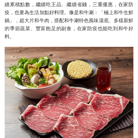
續累積點數，繼續吃王品、繼續省錢，三重優惠，在家防
疫，也要為生活加點好料理。像是和牛涮：「極上和牛生鮮
鍋」，超大片和牛肉，搭配和牛涮特色風味湯底、多樣新鮮
的季節蔬菜、豐富飽足的副食，在家防疫也能吃到和牛好
料。