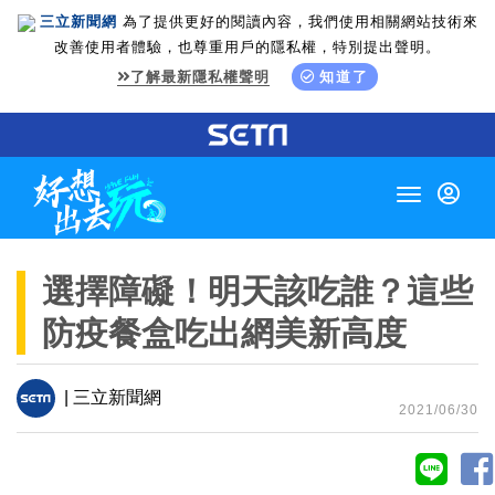
三立新聞網
為了提供更好的閱讀內容，我們使用相關網站技術來
改善使用者體驗，也尊重用戶的隱私權，特別提出聲明。
了解最新隱私權聲明
知道了
Toggle
navigation
選擇障礙！明天該吃誰？這些
防疫餐盒吃出網美新高度
| 三立新聞網
2021/06/30