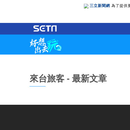
三立新聞網
為了提供
來台旅客 - 最新文章