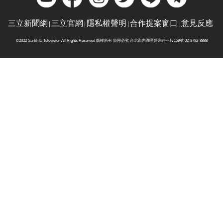
三立新聞網
三立官網
隱私權聲明
合作提案窗口
意見反應
©2022 Sanlih E-Television All Rights Reserved 版權所有 盜用必究 台北市內湖區舊宗路一段159號 02-8792-8888