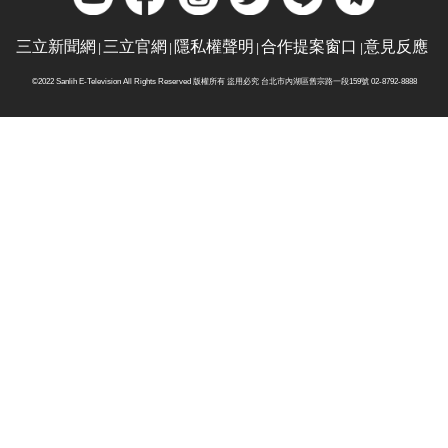
三立新聞網
三立官網
隱私權聲明
合作提案窗口
意見反應
©2022 Sanlih E-Television All Rights Reserved 版權所有 盜用必究 台北市內湖區舊宗路一段159號 02-8792-8888