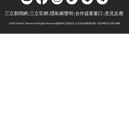
三立新聞網
三立官網
隱私權聲明
合作提案窗口
意見反應
©2022 Sanlih E-Television All Rights Reserved 版權所有 盜用必究 台北市內湖區舊宗路一段159號 02-8792-8888