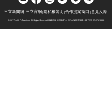
三立新聞網
三立官網
隱私權聲明
合作提案窗口
意見反應
©2022 Sanlih E-Television All Rights Reserved 版權所有 盜用必究 台北市內湖區舊宗路一段159號 02-8792-8888