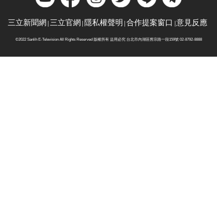
三立新聞網
三立官網
隱私權聲明
合作提案窗口
意見反應
©2022 Sanlih E-Television All Rights Reserved 版權所有 盜用必究 台北市內湖區舊宗路一段159號 02-8792-8888