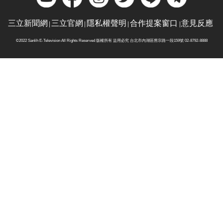
三立新聞網
三立官網
隱私權聲明
合作提案窗口
意見反應
©2022 Sanlih E-Television All Rights Reserved 版權所有 盜用必究 台北市內湖區舊宗路一段159號 02-8792-8888