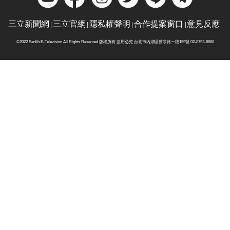
三立新聞網
三立官網
隱私權聲明
合作提案窗口
意見反應
©2022 Sanlih E-Television All Rights Reserved 版權所有 盜用必究 台北市內湖區舊宗路一段159號 02-8792-8888