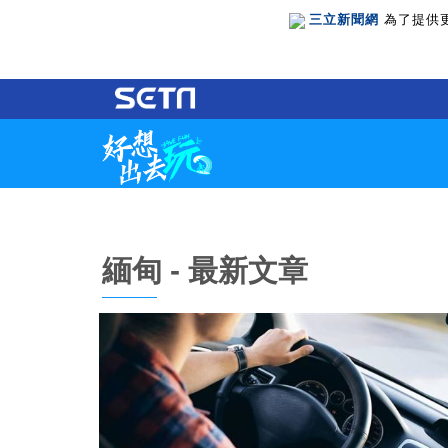
三立新聞網
為了提供
緬甸 - 最新文章