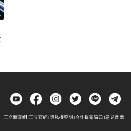
道
三立新聞網
三立官網
隱私權聲明
合作提案窗口
意見反應