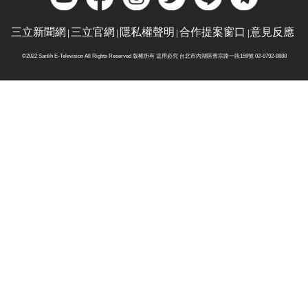
三立新聞網
三立官網
隱私權聲明
合作提案窗口
意見反應
©2022 Sanlih E-Television All Rights Reserved 版權所有 盜用必究 台北市內湖區舊宗路一段159號 02-8792-8888