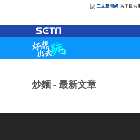
三立新聞網
為了提供
炒麵 - 最新文章