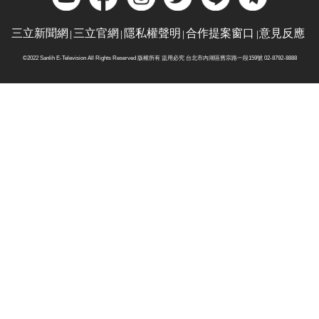
三立新聞網
三立官網
隱私權聲明
合作提案窗口
意見反應
©2022 Sanlih E-Television All Rights Reserved 版權所有 盜用必究 台北市內湖區舊宗路一段159號 02-8792-8888