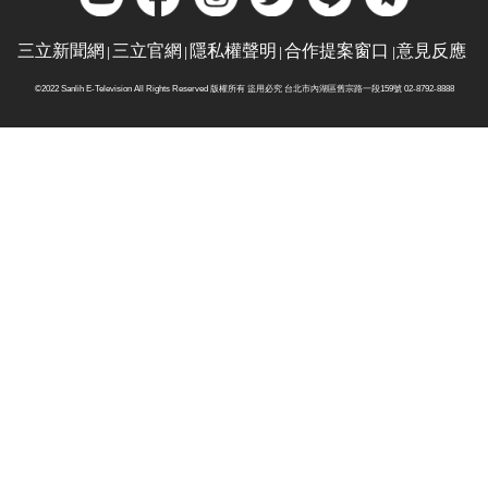
三立新聞網
三立官網
隱私權聲明
合作提案窗口
意見反應
©2022 Sanlih E-Television All Rights Reserved 版權所有 盜用必究 台北市內湖區舊宗路一段159號 02-8792-8888