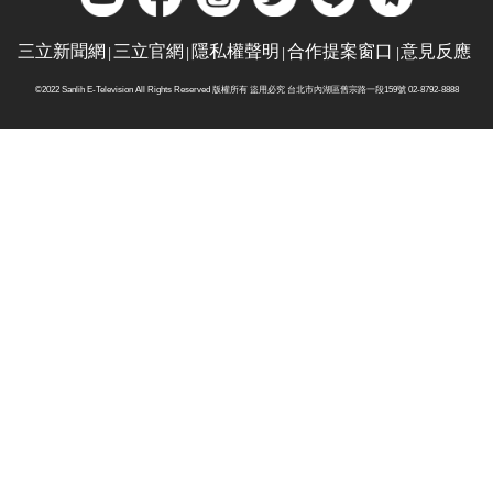
三立新聞網
三立官網
隱私權聲明
合作提案窗口
意見反應
©2022 Sanlih E-Television All Rights Reserved 版權所有 盜用必究 台北市內湖區舊宗路一段159號 02-8792-8888