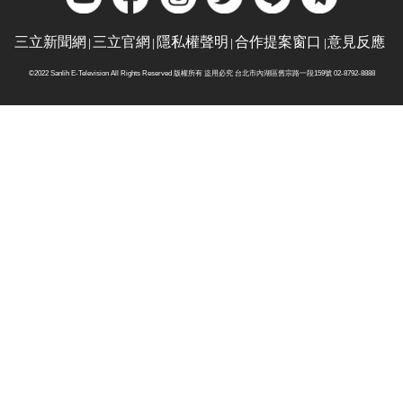
三立新聞網
三立官網
隱私權聲明
合作提案窗口
意見反應
©2022 Sanlih E-Television All Rights Reserved 版權所有 盜用必究 台北市內湖區舊宗路一段159號 02-8792-8888