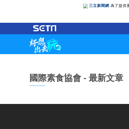
三立新聞網
為了提供
國際素食協會 - 最新文章